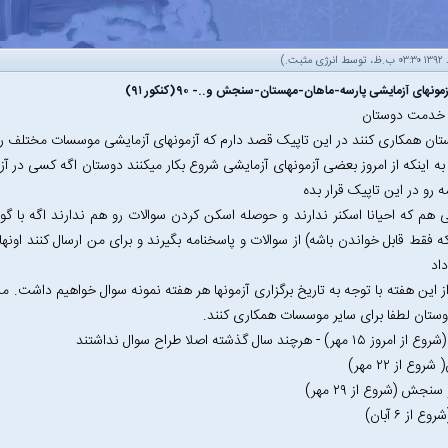
انرژی مثبت
.)
زمونهای آزمایشی پارسه-ماهان-مهستان-سنجش و..- ۹۰(کنکور ۹۱)
م خدمت دوستان
تان همکاری کنند در این تاپیک قصد دارم که آزمونهای آزمایشی موسسات مختلف ر
 به اینکه از امروز بعضی آزمونهای آزمایشی شروع بکار میکنند دوستان اگه کسی در 
ه رو در این تاپیک قرار بده
 هم که احیانا اسکنر ندارند و حوصله اسکن کردن سوالات رو هم ندارند اگه با 
 فقط قابل خواندن باشه) از سوالات و پاسخنامه بگیرند و برای من ارسال کنند اونها
اد
 از این هفته با توجه به تاریخ برگزاری آزمونها هر هفته نمونه سوال خواهیم داشت. م
وستان لطفا برای سایر موسسات همکاری کنند.
 مهر) - هرچند سال گذشته اصلا طراح سوال نداشتند
وع از ۲۲ مهر)
نجش (شروع از ۲۹ مهر)
ع از ۶ آبان)