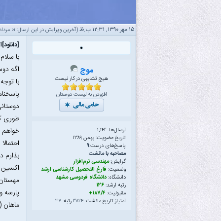
۱۵ مهر ۱۳۹۰, ۱۲:۳۱ ب.ظ
(آخرین ویرایش در این ارسال: ۰۱ مرداد ۱۳۹۲ ۰۳:۳۰ ب.ظ، توسط
[دانلود]آ
با سلا
اگه دوس
موج
هیچ تشابهی در کار نیست
با توجه
پاسخنام
افزودن به لیست دوستان
دوستانی
طوری که
خواهم د
ارسال‌ها: ۱,۱۴۲
تاریخ عضویت: بهمن ۱۳۸۹
احتمالا
پاسخ‌های درست:
۹
مصاحبه با مانشت
بذارم د
گرایش:
مهندسی نرم‌افزار
اکسین (شروع از امروز ۱۵
وضعیت:
فارغ التحصیل کارشناسی ارشد
دانشگاه:
دانشگاه فردوسی مشهد
مهستان( شر
رتبه ارشد:
۱۲۶
پارسه و س
مقبولیت:
۱۸۷/۴+
امتیاز تاریخ مانشت:
۳۸۲۴
رتبه:
۳۷
ماهان (شرو