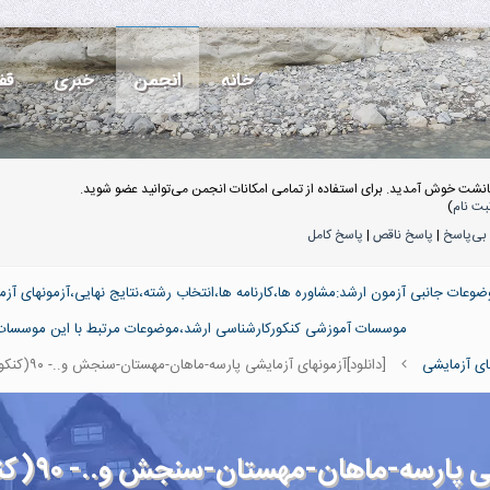
خانه
انجمن
خبری
قف
انشت خوش آمدید. برای استفاده از تمامی امکانات انجمن می‌توانید عضو شوید.
بت نام
)
بی‌پاسخ
|
پاسخ ناقص
|
پاسخ کامل
ضوعات جانبی آزمون ارشد:مشاوره ها،کارنامه ها،انتخاب رشته،نتایج نهایی،آزمونهای 
موسسات آموزشی کنکورکارشناسی ارشد،موضوعات مرتبط با این موسسات و
ای آزمایشی
[دانلود]آزمونهای آزمایشی پارسه-ماهان-مهستان-سنجش و..- ۹۰(کنکور ۹۱)
ارسه-ماهان-مهستان-سنجش و..- ۹۰(کنکور ۹۱)