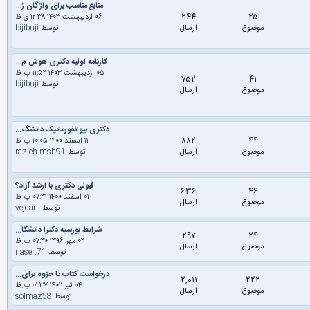
منابع مناسب برای واژگان ز...
۲۴۴
۲۵
۰۶ اردیبهشت ۱۴۰۳ ۱۲:۳۸ ق.ظ
موضوع
ارسال
توسط
bijibuji
کارنامه اولیه دکتری هوش م...
۰۵ اردیبهشت ۱۴۰۳ ۱۱:۵۲ ب.ظ
۷۵۲
۴۱
توسط
bijibuji
موضوع
ارسال
دکتری بیوانفورماتیک دانشگ...
۸۸۲
۴۴
۱۱ اسفند ۱۴۰۰ ۱۰:۰۵ ب.ظ
موضوع
ارسال
توسط
razieh.msh91
قبولی دکتری با ارشد آزاد؟
۶۳۶
۴۶
۰۱ اسفند ۱۴۰۰ ۰۷:۳۱ ب.ظ
موضوع
ارسال
توسط
vejdani
شرایط بورسیه دکترا دانشگا...
۲۹۷
۲۴
۰۲ مهر ۱۳۹۶ ۰۷:۳۰ ب.ظ
موضوع
ارسال
توسط
naser.71
درخواست کتاب یا جزوه برای...
۲,۰۱۱
۲۲۲
۰۴ تیر ۱۴۰۲ ۰۱:۳۷ ب.ظ
موضوع
ارسال
توسط
solmaz58