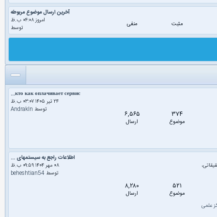
آخرین ارسال موضوع مربوطه
امروز ۰۴:۰۸ ب.ظ
مثبت
منفی
توسط
кто как оплачивает сервис...
۲۴ تیر ۱۴۰۵ ۰۳:۰۷ ب.ظ
توسط
Andrakln
۶,۵۶۵
۳۷۴
موضوع
ارسال
اطلاعات راجع به سیستمهای ...
قیقاتی،
۰۸ مهر ۱۴۰۴ ۰۹:۵۹ ب.ظ
توسط
beheshtian54
۸,۲۸۰
۵۲۱
موضوع
ارسال
کز علمی