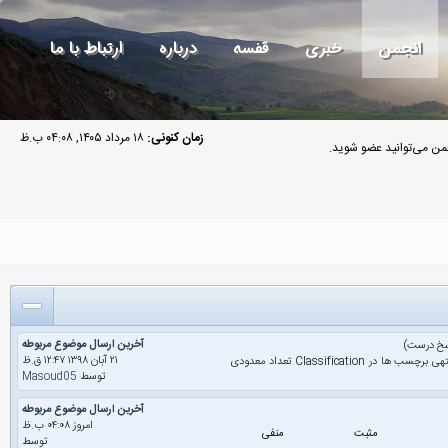
انجمن
خبری
قفسه
درباره
ارتباط با ما
زمان کنونی:
۱۸ مرداد ۱۴۰۵, ۰۴:۰۸ ب.ظ
من می‌توانید عضو شوید.
آخرین ارسال موضوع مربوطه
سخ درست)
۲۱ آبان ۱۳۹۸ ۱۲:۴۷ ق.ظ
در هر دو حوزه classification و regression هدف تخمین (پیشبینی) مقدار برچسب یک دیتا هست. منتهی برچسب ها در Classification تعداد معدودی
توسط
Masoud05
آخرین ارسال موضوع مربوطه
امروز ۰۴:۰۸ ب.ظ
مثبت
منفی
توسط