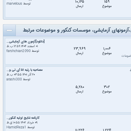
۱۰,۱۶۵
۱۵۹
توسط
marvelous
موضوع
ارسال
ی،آزمونهای آزمایشی، موسسات کنکور و موضوعات مرتبط
[دانلود]آزمون های آزمایشی...
۰۱ اسفند ۱۴۰۴ ۱۲:۵۹ ب.ظ
۲۳,۹۶۹
۱,۰۰۶
توسط
farshchian2090
موضوع
ارسال
ضوعات
مصاحبه با رتبه ۵۱ آی تی و...
۲۰ آذر ۱۴۰۱ ۰۳:۵۵ ب.ظ
توسط
arashi300
۵,۲۸۰
۳۰۲
موضوع
ارسال
کارنامه نتایج اولیه کنکور...
۰۹ خرداد ۱۴۰۲ ۱۰:۵۵ ق.ظ
توسط
HamidReza1
۱۱,۲۲۶
۱,۲۲۴