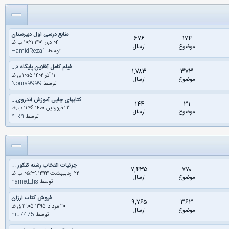
منابع درسی اول دبیرستان
۶۷۶
۱۷۴
۰۴ دى ۱۴۰۱ ۱۰:۲۱ ب.ظ
موضوع
ارسال
توسط
HamidReza1
فیلم کامل آفلاین پایگاه د...
۱,۷۸۳
۳۷۳
۱۱ آذر ۱۴۰۲ ۱۰:۱۵ ق.ظ
موضوع
ارسال
توسط
Noura9999
کتابهای چاپی آموزش اندروی...
۱۴۴
۳۱
۲۲ فروردین ۱۴۰۰ ۱۱:۴۶ ب.ظ
موضوع
ارسال
توسط
h_kh
جزئیات انتخاب رشته کنکور ...
۷,۴۳۵
۷۷۰
۲۲ اردیبهشت ۱۳۹۳ ۰۵:۳۹ ب.ظ
موضوع
ارسال
توسط
hamed_hs
فروش کتاب ارزان
۹,۷۶۵
۳۶۳
۳۰ مرداد ۱۳۹۵ ۱۲:۰۵ ق.ظ
موضوع
ارسال
توسط
niu7475