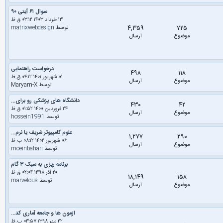
سوال ۶۱ آیتی ۹۰
۱۳ خرداد ۱۴۰۳ ۰۳:۱۲ ق.ظ
۴,۳۵۹
۷۲۵
توسط
matrixwebdesign
موضوع
ارسال
درخواست راهنمایی
۴۹۸
۱۱۸
۰۱ شهریور ۱۴۰۱ ۰۴:۱۲ ق.ظ
موضوع
ارسال
توسط Maryam-X
دانشگاه های پزشکی رو برای...
۴۳۰
۴۲
۲۴ فروردین ۱۴۰۰ ۰۱:۵۲ ق.ظ
موضوع
ارسال
توسط
hossein1991
علوم کامپیوتر شریف یا نرم...
۱,۲۷۷
۲۹۰
۰۶ شهریور ۱۴۰۲ ۰۸:۱۲ ب.ظ
موضوع
ارسال
توسط
moeinbahari
برنامه ریزی به سبک ۳ گام
۲۰ آذر ۱۳۹۸ ۰۲:۰۴ ق.ظ
۱۸,۱۴۹
۱۵۸
توسط
marvelous
موضوع
ارسال
ازمون ها و جامعه آماری کد...
۲۲ مهر ۱۳۹۸ ۰۳:۵۷ ب.ظ