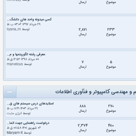
توسط
mmirzay
موضوع
ارسال
کسی میدونه واحد های دانشگ...
۲۹ خرداد ۱۳۹۷ ۰۳:۰۶ ب.ظ
۲,۸۷۱
۲۳۳
توسط
liyana_m
موضوع
ارسال
معرفی رشته الگوریتمها و م...
۰۸ مرداد ۱۳۹۸ ۱۲:۵۲ ق.ظ
۷
۵
توسط
marvelous
موضوع
ارسال
و مهندسی کامپیوتر و فنآوری اطلاعات
اسلایدهای درس سیستم های ق...
۸۸۸
۲۷۰
۲۹ مرداد ۱۴۰۳ ۱۱:۳۱ ب.ظ
موضوع
ارسال
توسط
انرژی مثبت
درخواست راهنمایی جهت اتما...
۲,۳۷۴
۴۸۰
۰۶ شهریور ۱۴۰۱ ۰۸:۵۸ ق.ظ
موضوع
ارسال
توسط Maryam-X