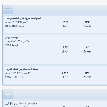
درخواست جزوه زبان تخصصی د...
۱,۳۶۴
۱۳۶
۱۹ مهر ۱۳۹۹ ۰۳:۰۷ ب.ظ
موضوع
ارسال
توسط
miss meri
موسسه زبان
۳۰ دى ۱۳۹۸ ۱۱:۵۳ ب.ظ
توسط saad
۹۶۲
۸۷
موضوع
ارسال
میشه اگه میدونین کمک کنین...
۱,۹۷۶
۱۳۸
۲۴ بهمن ۱۴۰۰ ۰۸:۳۱ ب.ظ
موضوع
ارسال
توسط
Negarrr.n
دانلود حل المسائل A First...