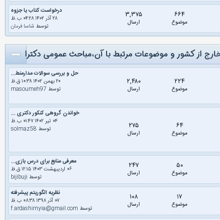
درخواست کتاب یا جزوه
۳,۳۷۵
۶۶۴
۲۸ آذر ۱۴۰۲ ۰۴:۲۸ ب.ظ
موضوع
ارسال
توسط
شاسا فرمان
ارج از کشور و موضوعات مرتبط با آن،مباحث عمومی دکترا
حل و بررسی سوالات مدارمنط...
۲,۴۸۰
۲۲۴
۲۰ بهمن ۱۴۰۲ ۱۰:۳۸ ق.ظ
موضوع
ارسال
توسط
masoumeh97
خواندن گروهی کنکور دکتری ...
۰۴ تیر ۱۴۰۲ ۰۱:۴۷ ب.ظ
۲۷۵
۶۴
توسط
solmaz58
موضوع
ارسال
معرفی منابع برای درس بازی...
۲۴۷
۵۰
۰۶ اردیبهشت ۱۴۰۳ ۱۲:۱۵ ق.ظ
موضوع
ارسال
توسط
bijibuji
نظریه الگوریتم پیشرفته
۱۰۸
۱۷
۰۷ آذر ۱۳۹۸ ۰۸:۳۸ ب.ظ
موضوع
ارسال
توسط
f.ardashirnyia@gmail.com