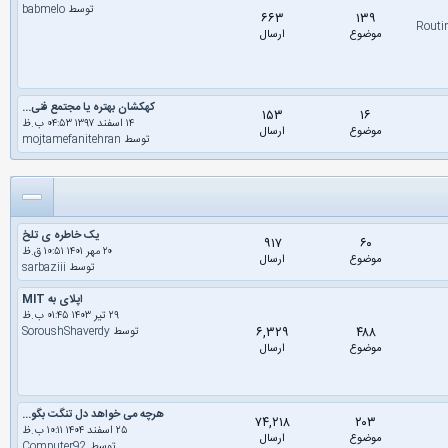
توسط
babmelo
۶۶۳
۱۳۹
Routi,
موضوع
ارسال
کهکشان بهتره یا مجتمع فنی...
۱۵۳
۱۶
۱۴ اسفند ۱۳۹۷ ۰۴:۵۳ ب.ظ
موضوع
ارسال
توسط
mojtamefanitehran
یک خاطره ی تلخ
۹۱۷
۶۰
۲۰ مهر ۱۴۰۱ ۱۰:۵۱ ق.ظ
موضوع
ارسال
توسط
sarbaziii
اپلای به MIT
۲۹ تیر ۱۴۰۳ ۰۱:۴۵ ب.ظ
۶,۳۲۹
۴۸۸
توسط
SoroushShaverdy
موضوع
ارسال
هرچه می خواهد دل تنگت بگو...
۷۴,۲۱۸
۲۰۳
۲۵ اسفند ۱۴۰۴ ۱۰:۱۱ ب.ظ
موضوع
ارسال
توسط
Computer92