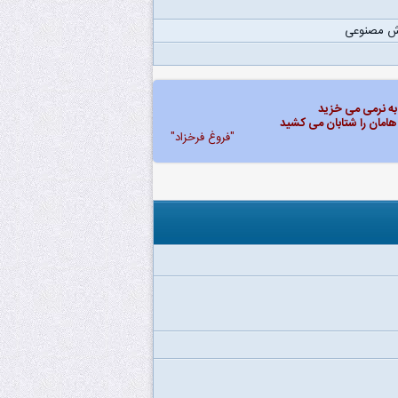
 مصنوعی
 به نرمی می خزید
هامان را شتابان می کشید
"فروغ فرخزاد"