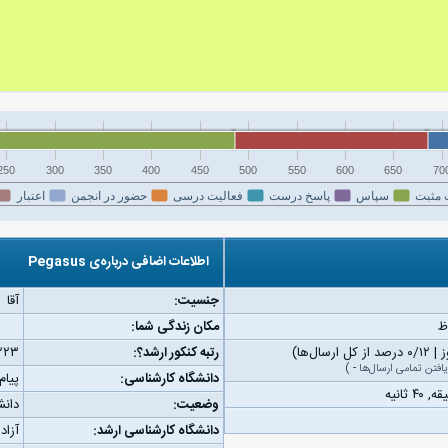
250
300
350
400
450
500
550
600
650
70
 مثبت
سپاس
پاسخ درست
فعالیت درسی
حضور در انجمن
اعتبار
اطلاعات اضافی درباره‌ی Pegasus
جنسیت:
آقا
مکان زندگی شما:
رتبه کنکور ارشد؟:
۲۲۳
یافتن تمامی ارسال‌ها
-
)
دانشگاه کارشناسی:
پیام
وضعیت:
دانش
دانشگاه کارشناسی ارشد:
آزاد