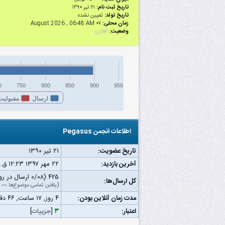
تاریخ ثبت نام:
۲۱ تیر ۱۳۹۰
تاریخ تولد:
تعیین نشده
زمان محلی:
۰۷ August 2026 , 06:48 AM
وضعیت:
آفلاین
0
750
800
850
900
950
ارسال
مقبولیت
اطلاعات انجمن Pegasus
تاریخ عضویت:
۲۱ تیر ۱۳۹۰
آخرین بازدید:
۲۲ مهر ۱۳۹۷ ۱۲:۲۳ ق.ظ
۴۲۵ (۰/۰۸ ارسال در روز | ۰/۱۲ درصد از کل ارسال‌ها)
کل ارسال‌ها:
(
یافتن تمامی موضوع‌ها
—
مدت زمان آنلاین بودن:
۴ روز, ۱۷ ساعت, ۴۶ دقیقه, ۴۰ ثانیه
اعتبار:
۳
[
جزییات
]