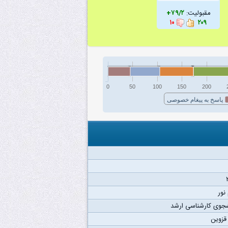
مقبولیت:
۷۹/۲+
۱۰
۲۰۹
0
50
100
150
200
پاسخ به پیغام خصوصی
 نور
جوی کارشناسی ارشد
 قزوین