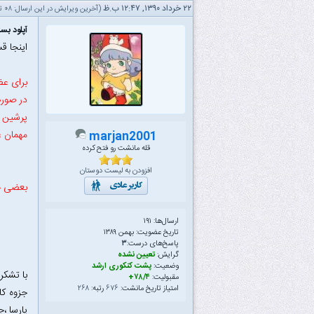
۲۲ خرداد ۱۳۹۰, ۱۲:۴۷ ب.ظ
(آخرین ویرایش در این ارسال: ۰۸ تیر ۱۳۹۲ ۱۰:۰۰ ق.ظ، توسط
آپلود بس
اینجا ق
برای عض
در صورت خطا دادن persiangig در 
پرشین گ
مهمان ع
marjan2001
قله مانشت رو فتح کرده
افزودن به لیست دوستان
بعضی جزوه‌ها ا
ارسال‌ها: ۱۹۱
تاریخ عضویت: بهمن ۱۳۸۹
پاسخ‌های درست:
۳
گرایش:
تعیین نشده
وضعیت:
پشت کنکوری ارشد
با تشکر از سار
مقبولیت:
۷۸/۴+
امتیاز تاریخ مانشت:
۶۷۶
رتبه:
۲۶۸
جزوه کا
پارسا ،