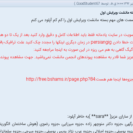
.)
GoodStudent67
ته مانشت ویرایش اول
سمت های مهم بسته مانشت ویرایش اول را کم کم آپلود می کنم
ویت در سایت یادمانه فقط باید اطلاعات کامل و دقیق وارد کنید بعد از یک تا دو ه
زمان دیگری لینکها را مجدد چک کنید علت ترافیک بالا می باشد
یگ گاهی به هم می ریزه در این صورت به اینجا مراجعه کنید‌:
زیز شما قادر به مشاهده پیوندهای انجمن مانشت نمی‌باشید. جهت مشاهده پیوند
ینجا هم هست:http://free.bshams.ir/page.php?84
ای عزیز( **sara** )به خاطر آپلود:
رگهی ،جزوه دکتر منوچهر زاده ،جزوه میرزایی ،جزوه رضوی (هوش ساختمان الگور
جزوه یوسفی ،جزوه اجلالی ،جزوه عرب نژاد ،ویس یوسفی ،جزوه میرچی ،جزوه سلمانزاده