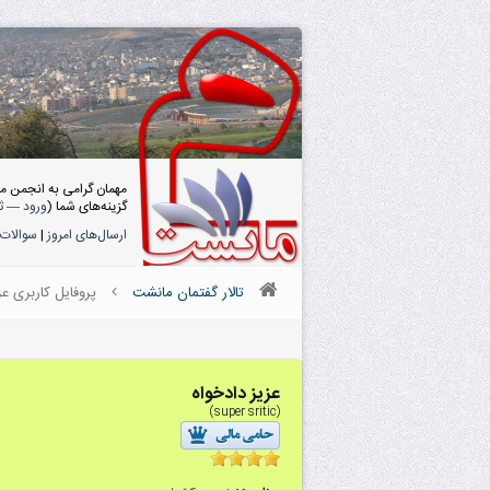
مهمان گرامی به انجمن م
گزینه‌های شما (
ورود
—
ث
ارسال‌های امروز
|
سوالات 
تالار گفتمان مانشت
پروفایل کاربری عز
عزیز دادخواه
(super sritic)