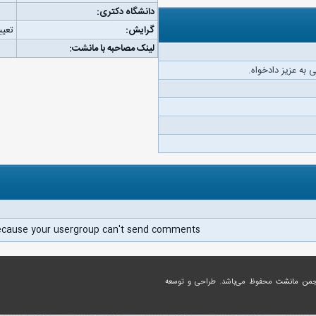
دانشگاه دکتری:
گرایش:
تعیی
لینک مصاحبه با مانشت:
به عزیز دادخواه.
ecause your usergroup can't send comments.
جمن مانشت
محفوظ می‌باشد. طراحی و توسعه