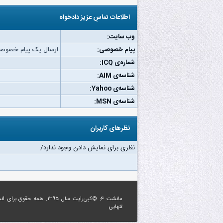
اطلاعات تماسِ عزیز دادخواه
وب‌ سایت:
پیام خصوصی:
ارسال یک پیام خصوصی 
شماره‌ی ICQ:
شناسه‌ی AIM:
شناسه‌ی Yahoo:
شناسه‌ی MSN:
نظرهای کاربران
نظری برای نمایش دادن وجود ندارد/
مانشت ۴: ©کپی‌رایت سال ۱۳۹۵. همه حقوق برای
ان
تنهایی