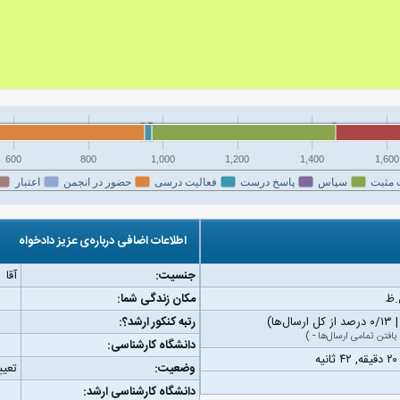
600
800
1,000
1,200
1,400
1,600
 مثبت
سپاس
پاسخ درست
فعالیت درسی
حضور در انجمن
اعتبار
اطلاعات اضافی درباره‌ی عزیز دادخواه
جنسیت:
آقا
مکان زندگی شما:
رتبه کنکور ارشد؟:
یافتن تمامی ارسال‌ها
-
)
دانشگاه کارشناسی:
وضعیت:
تعیی
دانشگاه کارشناسی ارشد: