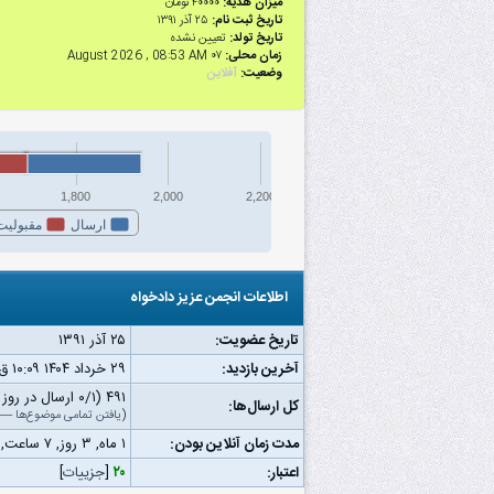
میزان هدیه:
۴۰۰۰۰ تومان
تاریخ ثبت نام:
۲۵ آذر ۱۳۹۱
تاریخ تولد:
تعیین نشده
زمان محلی:
۰۷ August 2026 , 08:53 AM
وضعیت:
آفلاین
1,800
2,000
2,200
ارسال
مقبولیت
اطلاعات انجمن عزیز دادخواه
تاریخ عضویت:
۲۵ آذر ۱۳۹۱
آخرین بازدید:
۲۹ خرداد ۱۴۰۴ ۱۰:۰۹ ق.ظ
۴۹۱ (۰/۱ ارسال در روز | ۰/۱۳ درصد از کل ارسال‌ها)
کل ارسال‌ها:
(
یافتن تمامی موضوع‌ها
—
مدت زمان آنلاین بودن:
۱ ماه, ۳ روز, ۷ ساعت, ۲۰ دقیقه, ۴۲ ثانیه
اعتبار:
۲۰
[
جزییات
]