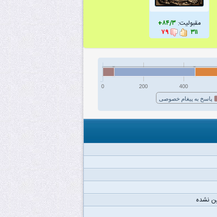
مقبولیت:
۸۴/۳+
۷۹
۳۱۱
0
200
400
پاسخ به پیغام خصوصی
ن نشده