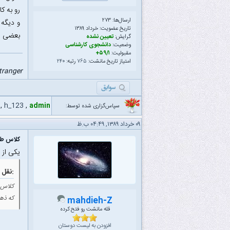
رو به کا
ارسال‌ها: ۲۷۳
و دیگه 
تاریخ عضویت: خرداد ۱۳۸۹
بعضی سو
گرایش:
تعیین نشده
وضعیت:
دانشجوی کارشناسی
مقبولیت:
۵۹/۱+
امتیاز تاریخ مانشت:
۷۶۵
رتبه:
۲۴۰
stranger
,
h_123
,
admin
سپاس‌گزاری شده توسط:
۰۹ خرداد ۱۳۸۹, ۰۴:۴۹ ب.ظ
کلاس طر
یکی از 
نقل قول:
کلاس 
که ذهن
mahdieh-Z
قله مانشت رو فتح کرده
افزودن به لیست دوستان