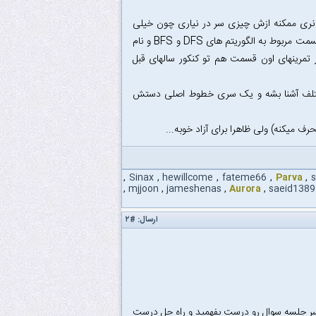
ری ممکنه ازش چیزی سر در نیاری چون خیلی
جاهاش خلاصه هستش!و در ضمن یک سری مطالب رو هم که تو کنکور اومده نداره(مثلا قسمت مربوط به الگوریتم های DFS و BFS و نام
ه ای که در کتاب CLRS اومده سوال شده و از تمرینهای اون قسمت هم تو کنکور سالهای قبل
 مختلف آشنا بشه و یک سری خطوط اصلی دستش
ف میکنه) ولی ظاهرا برای آزاد خوبه...
,
Sinax
,
hewillcome
,
fateme66
,
Parva
,
,
mjjoon
,
jameshenas
,
Aurora
,
saeid1389
ارسال:
#۲
سر جلسه سوال رو درست بفهمید و راه حل درست