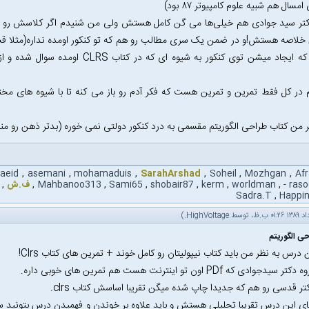
مسال هم شبیه علوم کامپیوتر ۸۷ بود)
کتر سید جوادی هم خیلی‌ها می گن کامل هستش ولی من شنیدم اگر کلاسش رو ن
یالهایی که ایجاد میشن توی کنکور به شیو
م در کل فقط تمرین و تمرین هست که فکر آدم رو باز می کنه تا با شیوه های
ر من کتاب طراحی الگوریتم مقسمی به درد کنکور دولتی نمی خوره (بدتر ذهن رو منحر
saeid
,
asemani
,
mohamaduis
,
SarahArshad
,
Soheil
,
Mozhgan
,
Af
,
worldman
,
kerm
,
shobair87
,
Sami65
,
Mahbanoo313
,
ف.ش
,
Sadra.T
,
Happin
.)
HighVoltage
 درس به نظر من باید کتاب نیپولیتان رو کامل خوند + تمرین های کتاب Clrs!
دجوادی که PDf اون تو اینترنت هست هم تمرین های خوبی داره.
تر قدسی رو هم که جدیدا چاپ شده میگن تقریبا اساسش کتاب clrs.
ی این درس تقریبا تحلیلی هستش و باید علاوه بر خوندن و فهمیدن درس بتونید 