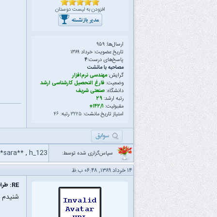
افزودن به لیست دوستان
ارسال‌ها: ۹۵۹
تاریخ عضویت: خرداد ۱۳۸۹
پاسخ‌های درست:
۴
مصاحبه با مانشت
گرایش:
مهندسی نرم‌افزار
وضعیت:
فارغ التحصیل کارشناسی ارشد
دانشگاه:
صنعتی شریف
رتبه ارشد:
۲۹
مقبولیت:
۱۴۲/۱+
امتیاز تاریخ مانشت:
۳۲۲۵
رتبه:
۴۶
**sara**
,
h_123
سپاس‌گزاری شده توسط:
۱۴ خرداد ۱۳۸۹, ۰۶:۴۸ ب.ظ
RE: طراحی الگوریتم
شنیدم جعفر نژاد کتاب S