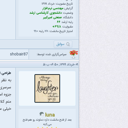
تاریخ عضویت: خرداد ۱۳۸۹
گرایش:
مهندسی نرم‌افزار
وضعیت:
دانشجوی کارشناسی ارشد
دانشگاه:
صنعتی امیرکبیر
رتبه ارشد:
۶۶
مقبولیت:
۶۹/۸+
امتیاز تاریخ مانشت:
۱۴۸
رتبه:
۹۹۰
shobair87
سپاس‌گزاری شده توسط:
۰۹ خرداد ۱۳۸۹, ۰۶:۵۰ ب.ظ
طراحی ال
به نظر 
سرسری ر
جزوه ا
منم کلا
خیلی س
luna
بعد از فتح مانشت داره دماوند رو هم فتح
می کنه