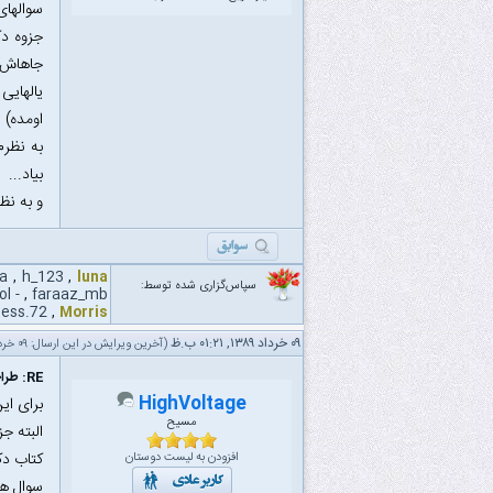
سوالهای ا
جزوه د
اومده)
به نظر
بیاد...
و به نظ
ra
,
h_123
,
luna
سپاس‌گزاری شده توسط:
- rasool -
,
faraaz_mb
ess.72
,
Morris
۰۹ خرداد ۱۳۸۹, ۰۱:۲۱ ب.ظ
(آخرین ویرایش در این ارسال: ۰۹ خرداد ۱۳۸۹ ۰۱:۲۶ ب.ظ، توسط
RE: طراحی الگوریتم
HighVoltage
برای این
مسیح
البته جزوه دکتر سی
کتاب دک
افزودن به لیست دوستان
سوال ها