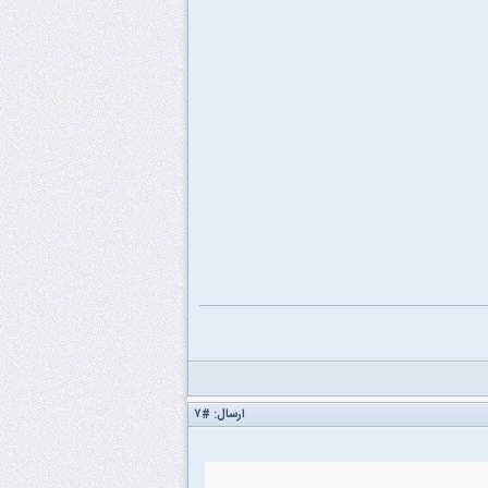
ارسال:
#۷