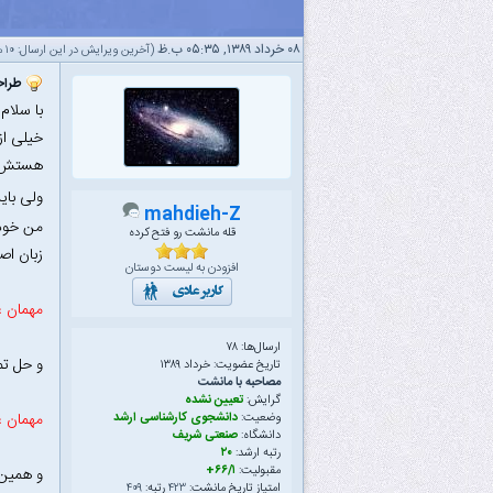
۰۸ خرداد ۱۳۸۹, ۰۵:۳۵ ب.ظ
(آخرین ویرایش در این ارسال: ۱۰ مرداد ۱۳۸۹ ۱۰:۵۳ ق.ظ، توسط
طراحی
با سلام
خیلی از
هستش و 
ولی بای
mahdieh-Z
من خودم CLRS رو خوندم و سعی کردم تحیلی بخونمش و تمرین هاش رو هم بررسی کنم(ام
قله مانشت رو فتح کرده
زبان اص
افزودن به لیست دوستان
مهمان ع
ارسال‌ها: ۷۸
و حل ت
تاریخ عضویت: خرداد ۱۳۸۹
مصاحبه با مانشت
گرایش:
تعیین نشده
مهمان ع
وضعیت:
دانشجوی کارشناسی ارشد
دانشگاه:
صنعتی شریف
رتبه ارشد:
۲۰
مقبولیت:
۶۶/۱+
و همین 
امتیاز تاریخ مانشت:
۴۲۳
رتبه:
۴۰۹