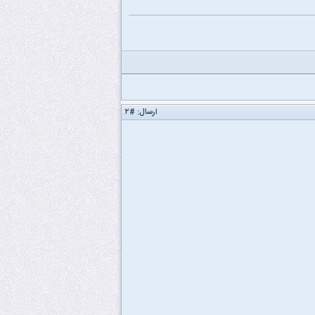
ارسال:
#۲