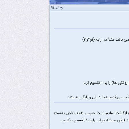
ارسال:
#۱
مثلاً در ارایه {۱و۲و۳}
فرض می کنیم همه دارای وارانگی هستند.
تک جایگشت عناصر است ،سپس همه مقادیر بدست