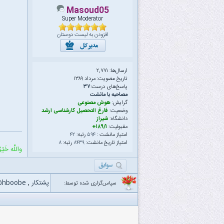
Masoud05
Super Moderator
افزودن به لیست دوستان
ارسال‌ها: ۲,۷۷۱
تاریخ عضویت: مرداد ۱۳۸۹
پاسخ‌های درست:
۳۷
مصاحبه با مانشت
گرایش:
هوش مصنوعی
وضعیت:
فارغ التحصیل کارشناسی ارشد
دانشگاه:
شیراز
مقبولیت:
۱۸۹/۱+
امتیاز مانشت :
۵۹۴
رتبه:
۴۲
امتیاز تاریخ مانشت:
۸۴۳۹
رتبه:
۸
واللَّه خَیْرٌ
پشتکار
,
hboobe
سپاس‌گزاری شده توسط: