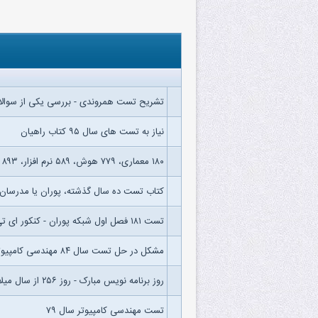
تشریح تست همروندی - بررسی یکی از سوالات
نیاز به تست های سال ۹۵ کتاب راهیان
۱۸۰ معماری، ۷۷۹ هوش، ۵۸۹ نرم افزار، ۸۹۳ الگوریتم
کتاب تست ده سال گذشته، پوران یا مدرسان
تست ۱۸۱ فصل اول شبکه پوران - کنکور ای تی سال ۸۷
مشکل در حل تست سال ۸۴ مهندسی کامپیوتر ( مبحث مجموعه های تفاضل متفارن )
روز برنامه نویس مبارک - روز ۲۵۶ از سال میلادی -۱۳ سپتامبر(۱۲ سپتامبر در سال‌ کبیسه)
تست مهندسی کامپیوتر سال ۷۹