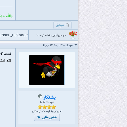
واللَّه خَیْرٌ
ehsan_nekooee
سپاس‌گزاری شده توسط:
۲۳ مرداد ۱۳۹۰, ۱۲:۴۰ ب.ظ
تست ۲- سوال ۵۱ سال ۸۹
اگه ام
پشتکار
دوست شما
افزودن به لیست دوستان