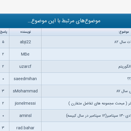
موضوع‌های مرتبط با این موضوع...
موضوع:
نویسنده
پاسخ:
 سال ۸۲
abji22
۵
۲
MBe
۲
uzarcf
؟؟
saeedmihan
۰
۳
sMohammad
۲
jionelmessi
۰
aminsl
۳
rad.bahar