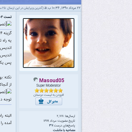
۲۲ مرداد ۱۳۹۰, ۱۰:۳۶ ب.ظ
(آخرین ویرایش در این ارسال: ۲۵ مرداد ۱۳۹۰ ۰۷:۲۸ ب.ظ، توسط
تست ۲- سوال ۵۱ سال ۸۹
گزینه ۴ صحیح است:
یه راه ت
اندیس {۳} از {۱و۲} کمتر است اما مقدارش بزرگتر ---> 2 
اندیس {۲} از {۱} کمتر اما مقدارش بزرگتر است ---> 1 م
پس یک سری تول
نکته‌: 
Masoud05
از آنجاکه احتمال یک وارونگی 
Super Moderator
افزودن به لیست دوستان
توجه دا
البته ر
ارسال‌ها: ۲,۷۷۱
تاریخ عضویت: مرداد ۱۳۸۹
آمده را جمع کرده و بر !n تقسیم میکنیم ت
پاسخ‌های درست:
۳۷
مصاحبه با مانشت