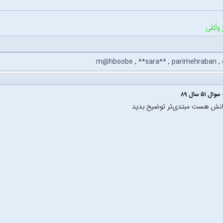
 وَأَبْقَى
m@hboobe
,
**sara**
,
parimehraban
,
کانش هست مبتدی‌تر توضیح بدید