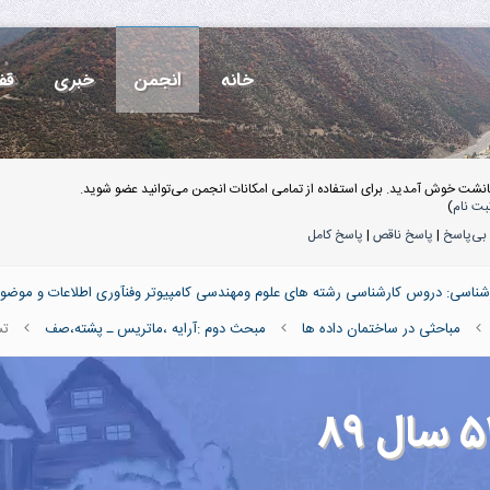
خانه
انجمن
خبری
قف
انشت خوش آمدید. برای استفاده از تمامی امکانات انجمن می‌توانید عضو شوید.
بت نام
)
بی‌پاسخ
|
پاسخ ناقص
|
پاسخ کامل
ناسی: دروس کارشناسی رشته های علوم ومهندسی کامپیوتر وفنآوری اطلاعات و موضو
مباحثی در ساختمان داده ها
مبحث دوم :آرایه ،ماتریس ـ پشته،صف
تست ۲-