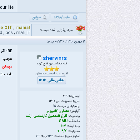
ur life
ne Off
,
mamat
سپاس‌گزاری شده توسط:
d
,
pos
,
mali_IT
۱۱ بهمن ۱۳۹۰, ۰۳:۳۶ ب.ظ
RE: اگر فوتبالیست بود همه میشناختندش...
shervinrs
عجب. پ
قله مانشت رو فتح کرده
مهمان ع
باید باش
افزودن به لیست دوستان
ارسال‌ها: ۲۴۹
تاریخ عضویت: تیر ۱۳۹۰
پاسخ‌های درست:
۱۵
گرایش:
معماری کامپیوتر
وضعیت:
فارغ التحصیل کارشناسی ارشد
دانشگاه:
GMU
رتبه ارشد:
۱۰۳
مقبولیت:
۱۱۴/۷+
امتیاز تاریخ مانشت:
۹۳۷
رتبه:
۱۹۴