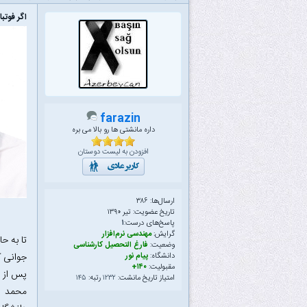
اگر فوتب
farazin
داره مانشتی ها رو بالا می بره
افزودن به لیست دوستان
ارسال‌ها: ۳۸۶
تاریخ عضویت: تیر ۱۳۹۰
پاسخ‌های درست:
۱
گرایش:
مهندسی نرم‌افزار
تا به ح
وضعیت:
فارغ التحصیل کارشناسی
جوانی ک
دانشگاه:
پیام نور
مقبولیت:
۱۴۰+
پس از 
امتیاز تاریخ مانشت:
۱۲۳۲
رتبه:
۱۴۵