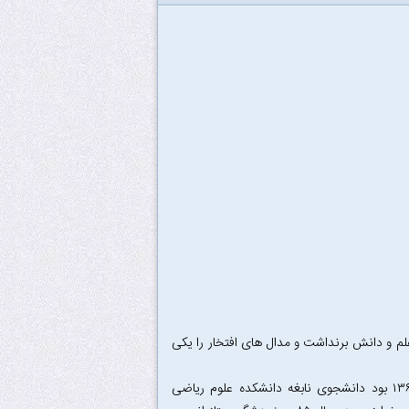
م و دانش برنداشت و مدال های افتخار را یکی
محمد شیرعلی شهررضا که از دانشجویان ممتاز دانشگاه صنعتی شریف و متولد سال ۱۳۶۵ بود دانشجوی نابغه دانشکده علوم ریاضی