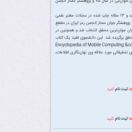
دانشگاه صنعتی شریف که دانشجوی نمونه کشوری سال ۸۶، دارنده رتبه اول جشنواره جوان خوارزمی در سال ۸۵ و پژوهشگر ممتاز انجمن
در طول دوره کارشناسی خود موفق به ارایه ۸۰ مقاله علمی در کنفرانس‌های بین‌المللی شد و ۱۳ مقاله چاپ شده در مجلات معتبر علمی
راع ثبت شده نیز از خود به جا گذاشت. او در سال ۱۳۸۵ به عنوان پژوهشگر جوان ممتاز انجمن رمز ایران در مقطع
شد و در دومین کنفرانس بین‌المللی ایکتا ۲۰۰۶ (ICTTA 2006) به عنوان جوان‌ترین محقق انتخاب شد و همچنین در
ر ایران (CSICC2006) به عنوان جوان‌ترین محقق برگزیده شد. این دانشجوی فقید یک کتاب
تم‌ها» تألیف کرد و همچنین ۲ بخش برای دایره المعارف Encyclopedia of Mobile Computing &commerce
Handbook of  را نوشته است. زمینه‌های تحقیقاتی مورد علاقه وی نهان‌نگاری اطلاعات،
ها
ثبت نام
کنید.
ها
ثبت نام
کنید.