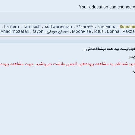
Your education can change yo
l
,
Lantern
,
farnoosh
,
software-man
,
**sara**
,
shervinrs
,
Sunshi
Pakza
,
Donna
,
lotus
,
MoonRise
,
احسان مومنی
,
fayon
,
Ahad.mozafari
سر
زیز شما قادر به مشاهده پیوندهای انجمن مانشت نمی‌باشید. جهت مشاهده پیوند
ه.