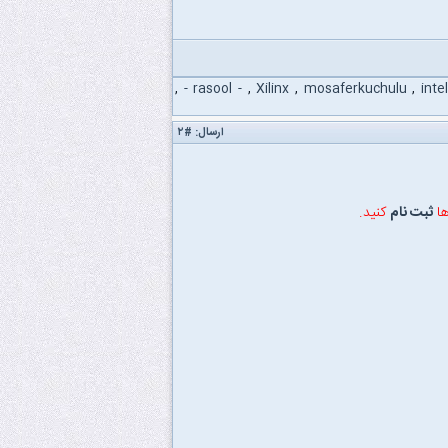
,
- rasool -
,
Xilinx
,
mosaferkuchulu
,
inte
ارسال:
#۲
ها
ثبت نام
کنید.