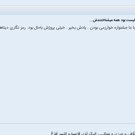
الیست بود همه میشناختندش...
ا ما جشنواره خوارزمی بودن . یادش بخیر . خیلی پروژش باحال بود. رمز نگاری دیتا‌ها
اقی و حِرزی و مَوئلــی اِلیکَ لَدَی الاِعسارِو الیُسرِ اَفزَعُ