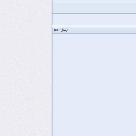
ارسال:
#۵