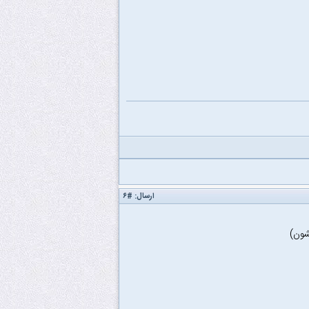
ارسال:
#۶
شون)