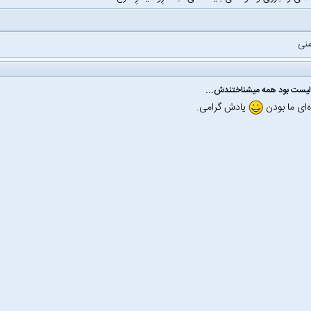
نی
الیست بود همه میشناختندش...
‌ای ما بودن
یادش گرامی.