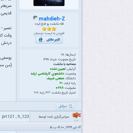
سریعتر 
قدیمی ر
mahdieh-Z
قله مانشت رو فتح کرده
افزودن به لیست دوستان
وقت کلا
دردش ب
ارسال‌ها: ۷۸
یوسفی 
تاریخ عضویت: خرداد ۱۳۸۹
مصاحبه با مانشت
(من مسئ
گرایش:
تعیین نشده
وضعیت:
دانشجوی کارشناسی ارشد
دانشگاه:
صنعتی شریف
رتبه ارشد:
۲۰
مقبولیت:
۶۶/۱+
امتیاز تاریخ مانشت:
۴۲۳
رتبه:
۴۰۹
prr121
,
h_123
سپاس‌گزاری شده توسط:
۰۴ تیر ۱۳۸۹, ۰۹:۰۰ ب.ظ