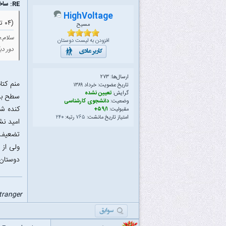
RE: ساختمان داده ها
HighVoltage
(۰۴ تیر ۱۳۸۹ ۰۹:۰۰ ب.ظ)
مسیح
سلام.م
افزودن به لیست دوستان
دور دی
ارسال‌ها: ۲۷۳
منم کتا
تاریخ عضویت: خرداد ۱۳۸۹
گرایش:
تعیین نشده
سطح برن
وضعیت:
دانشجوی کارشناسی
کنده شد
مقبولیت:
۵۹/۱+
امتیاز تاریخ مانشت:
۷۶۵
رتبه:
۲۴۰
امید ن
تضعیف 
ولی از 
دوستان
stranger