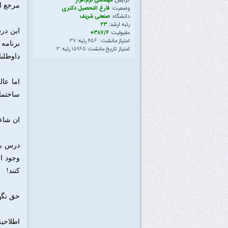
گرایش:
مهندسی نرم‌افزار
مرجع ا
وضعیت:
فارغ التحصیل دکتری
دانشگاه:
صنعتی شریف
رتبه ارشد:
۲۳
مقبولیت:
۳۸۷/۶+
امتیاز مانشت :
۴۵۶
رتبه:
۳۷
امتیاز تاریخ مانشت:
۱۵۹۶۵
رتبه:
۳
داوطلبان ۲ یا ۳ تست این درس را جواب
اما عا
ساختما
ان شاء 
درس بع
وجود ا
کنند!
حق نگه
اطلاحیه