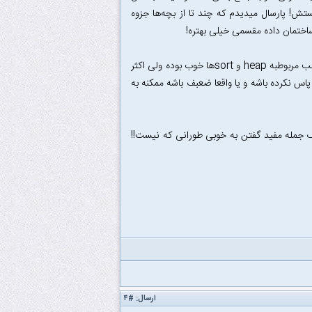
تش! پارسال میدیدم که چند تا از بچه‌ها جزوه
اختمان داده مقسمی خیلی بهتره!
نصیر - ابراهیمی مقدم: به گفته شاگرداشون بعضی از جلساتش مخصوصا جلسه اول! و مطالب مربوطبه heap و sort‌ها خوب بوده ولی اکثر
 نکرده باشه و یا واقعا ضعبف باشه ممکنه به
جمله مفید گفتن به خوبی طورانی که نیست!!
ارسال:
#۴