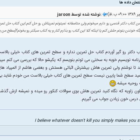
jaroon نوشته شده توسط:
ن کتاب دکتر قدسی رو دارم میخونم ولی متاسفانه نمیتونم نمریناش رو حل کنم.این کتاب حل تمرین
گه خوندن بتونم حلش کنم یا اینکه کلا این کناب رو بذارم کنار و یه کتاب سبکتر رو بخونم؟(سطح من پا
ب دکتر رو گیر آوردم کتاب حل تمرین نداره و سطح تمرین های کتاب خیلی بالا
امه نویسیم خوبه به سختی می تونم بنویسم که یکیشو حالا که بررسی می کنم میبینم 
 تا نوشتم ولی تمرین هاش بیشترش اثباتی هستش و بعضی هاشم از المپیاد های کا
شید سطح شما پایین نیست سطح تمرین های کتاب خیلی بالاست من خودم شاید بی
روحیه میشه.
اون زاویه که نگاه کنید تمرین هاش بوی سوالات کنکور رو میده و نمیشه ازش گذش
 درس خون زیادن جواب می گیریم.
I believe whatever doesn't kill you simply makes you 