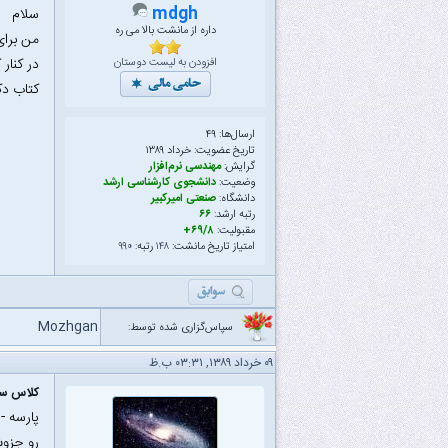
mdgh
سلام
داره از مانشت بالا می ره
من برای
در کنار
افزودن به لیست دوستان
کتاب دک
ارسال‌ها: ۴۹
تاریخ عضویت: خرداد ۱۳۸۹
گرایش:
مهندسی نرم‌افزار
وضعیت:
دانشجوی کارشناسی ارشد
دانشگاه:
صنعتی امیرکبیر
رتبه ارشد:
۶۶
مقبولیت:
۶۹/۸+
امتیاز تاریخ مانشت:
۱۴۸
رتبه:
۹۹۰
Mozhgan
سپاس‌گزاری شده توسط:
۰۹ خرداد ۱۳۸۹, ۰۳:۳۱ ب.ظ
کلاس سا
پارسه -