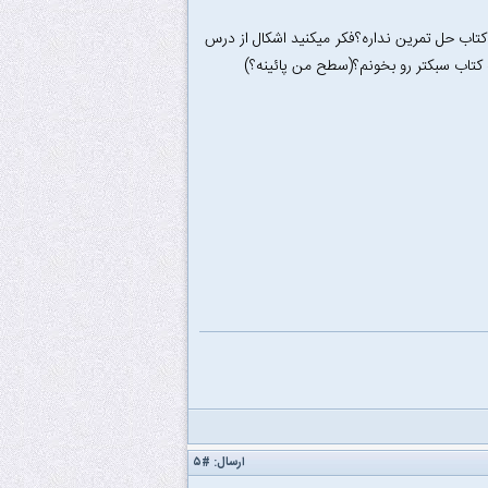
کتاب حل تمرین نداره؟فکر میکنید اشکال از درس
یه کتاب سبکتر رو بخونم؟(سطح من پائینه؟)
ارسال:
#۵