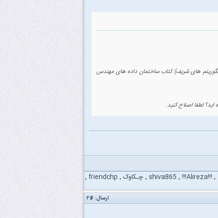
الگوریتم های شریف) کتاب ساختمان داده های مهندس
 اید؟ لطفا اصلاح کنید.
,
!!!Alireza!!!
,
shiva865
,
چـکاوک
,
friendchp
,
ارسال:
#۲