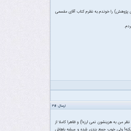
ن پژوهش) را خوندم.به نظرم کتاب آقای مقسمی
ردم.
ارسال:
#۳
ظر من به هزینشون نمی ارزه!) و ظاهرا کاملا از
(همون جزوه تایپی) که خیلی جاها شباهت زیادی به CLRS پیدا میکنه! ولی خوب جمع بندی شده و میشه باهاش