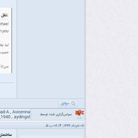
نقل قول:
haei,
 you:
اما ع
حمیدر
من تا 
ad-A
,
Avicenna
سپاس‌گزاری شده توسط:
_1940
,
aydingol
۰۸ خرداد ۱۳۸۹, ۰۸:۱۴ ب.ظ
ساختمان 