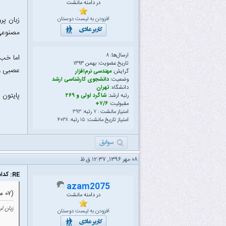
در دامنه مانشت
افزودن به لیست دوستان
مصنوعی
ارسال‌ها: ۸
تاریخ عضویت: بهمن ۱۳۹۳
عصبی و 
گرایش:
مهندسی نرم‌افزار
وضعیت:
دانشجوی کارشناسی ارشد
دانشگاه:
تهران
پایتون 
رتبه ارشد:
شاگرد اولی و ۲۶۹
مقبولیت:
۷/۶+
امتیاز مانشت :
۷
رتبه:
۳۹۳
امتیاز تاریخ مانشت:
۱۵
رتبه:
۴۰۳۸
۰۸ مهر ۱۳۹۶, ۱۲:۳۷ ق.ظ
RE: کدام زبان برای هوش مصنوعی بهتر است؟ فرق بین زبان های هوش مصنوعی چیست؟
azam2075
(۰۷ مهر ۱۳۹۶ ۱۱:۱۹ ب.ظ)
در دامنه مانشت
زبان لیسپ یک زبان در 
افزودن به لیست دوستان