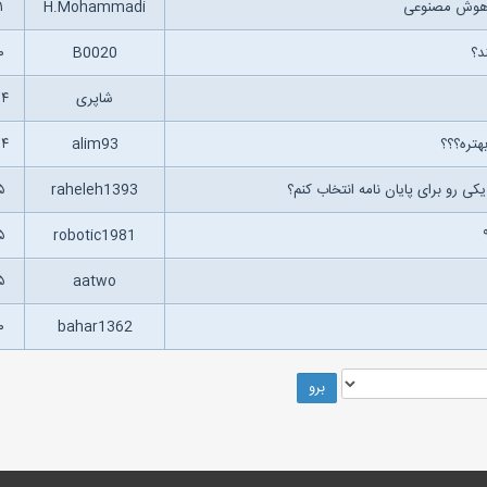
ی هوش مصنوعی
H.Mohammadi
۱
د؟
B0020
۰
شاپری
۲۴
هتره؟؟؟
alim93
۶۴
ی رو برای پایان نامه انتخاب کنم؟
raheleh1393
۵
۵
robotic1981
۵
aatwo
۰
bahar1362