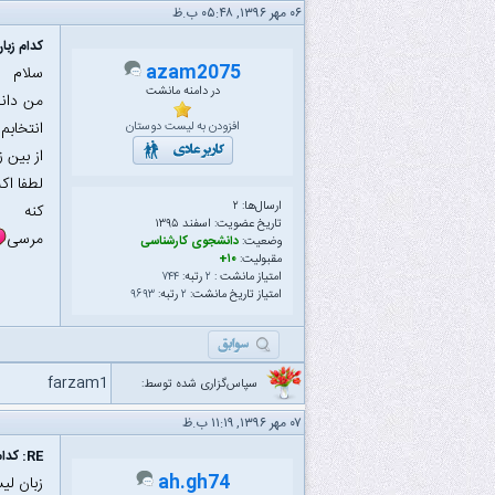
۰۶ مهر ۱۳۹۶, ۰۵:۴۸ ب.ظ
کدام زب
azam2075
سلام
در دامنه مانشت
من دانش
انتخابم
افزودن به لیست دوستان
از بین 
لطفا اک
ارسال‌ها: ۲
کنه
تاریخ عضویت: اسفند ۱۳۹۵
مرسی
وضعیت:
دانشجوی کارشناسی
مقبولیت:
۱۰+
امتیاز مانشت :
۲
رتبه:
۷۴۴
امتیاز تاریخ مانشت:
۲
رتبه:
۹۶۹۳
farzam1
سپاس‌گزاری شده توسط:
۰۷ مهر ۱۳۹۶, ۱۱:۱۹ ب.ظ
RE: کدام زبان برای هوش مصنوعی بهتر است؟ فرق بین زبان های هوش مصنوعی چیست؟
ah.gh74
زبان لیسپ یک زبان در پارا