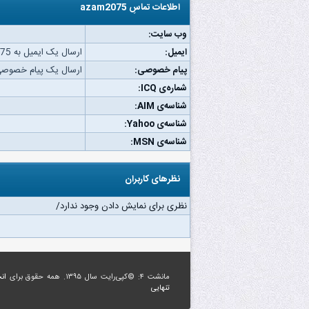
اطلاعات تماسِ azam2075
وب‌ سایت:
ایمیل:
ارسال یک ایمیل به azam2075.
پیام خصوصی:
ارسال یک پیام خصوصی به 2075
شماره‌ی ICQ:
شناسه‌ی AIM:
شناسه‌ی Yahoo:
شناسه‌ی MSN:
نظرهای کاربران
نظری برای نمایش دادن وجود ندارد/
مانشت ۴: ©کپی‌رایت سال ۱۳۹۵. همه حقوق برای
ان
تنهایی