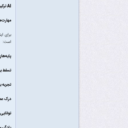
AI ترکیبی (Hybrid AI):
مهارت‌ه
برای ای
است:
پایه‌ها
تسلط بر
تجربه با
درک عمی
توانایی
یادگیری