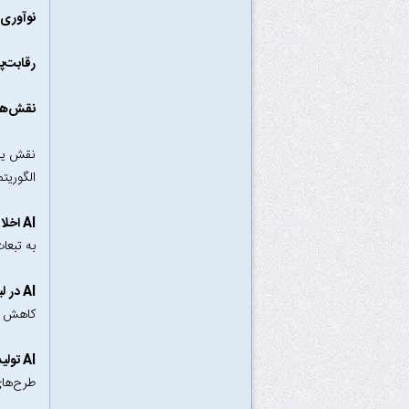
نوآوری
رقابت‌پ
نقش‌ها
نقش یک 
الگوریت
AI اخلاقی و مسئولانه:
به تبعا
AI در لبه (Edge AI):
کاهش تأ
AI تولیدی (Generative AI):
طرح‌های