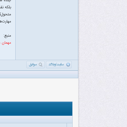
آینده ش
بلکه نق
متحول‌ک
مهارت‌ه
منبع:
مهمان ع