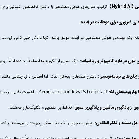
ترکیب مدل‌های هوش مصنوعی با دانش تخصصی انسانی برای ایجا
ای ضروری برای موفقیت در آینده
نکه یک مهندس هوش مصنوعی در آینده موفق باشد، تنها دانش فنی کافی نیست. م
ی قوی در علوم کامپیوتر و ریاضیات:
درک عمیق از الگوریتم‌ها، ساختار داده‌ها، آمار
 زبان‌های برنامه‌نویسی:
پایتون همچنان پیشتاز است، اما آشنایی با زبان‌هایی مانند R و جاوا نیز می‌تواند مفید باشد.
 چارچوب‌های AI:
کار با TensorFlow، PyTorch و Keras از اهمیت بالایی برخوردار است.
ق از یادگیری ماشین و یادگیری عمیق:
تسلط بر مفاهیم و تکنیک‌های مختلف.
 حل مسئله و تفکر انتقادی:
هوش مصنوعی اغلب با مسائل پیچیده و غیرساختاریافته سر
 مداوم:
حوزه AI به سرعت در حال تغییر است و مهندسان باید دائماً در حال یادگیری و به‌روزرسانی دانش خود باشند.