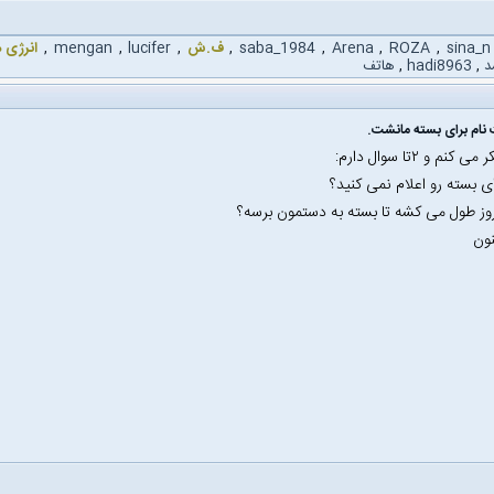
sina_n
,
ROZA
,
Arena
,
saba_1984
,
ف.ش
,
lucifer
,
mengan
,
انرژی 
د
,
hadi8963
,
هاتف
کنم و ۲تا سوال دارم:
نون