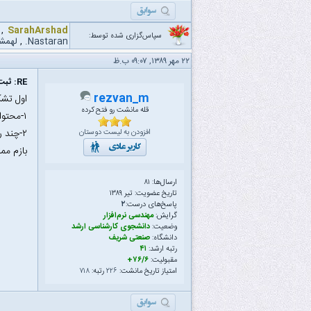
,
SarahArshad
سپاس‌گزاری شده توسط:
Nastaran.
,
لهمش
۲۲ مهر ۱۳۸۹, ۰۹:۰۷ ب.ظ
RE: ثبت نام برای بسته مانشت.
rezvan_m
اول تشکر می 
قله مانشت رو فتح کرده
۱-محتوای بسته رو اعلام نمی کنید؟
۲-چند روز طول می کشه تا بسته به دستمون برسه؟
افزودن به لیست دوستان
بازم مم
ارسال‌ها: ۸۱
تاریخ عضویت: تیر ۱۳۸۹
پاسخ‌های درست:
۲
گرایش:
مهندسی نرم‌افزار
وضعیت:
دانشجوی کارشناسی ارشد
دانشگاه:
صنعتی شریف
رتبه ارشد:
۴۱
مقبولیت:
۷۶/۶+
امتیاز تاریخ مانشت:
۲۲۶
رتبه:
۷۱۸