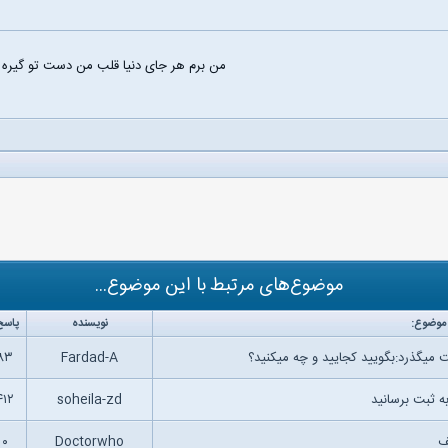
من برم هر جای دنیا قلب من دست تو گیره
موضوع‌های مرتبط با این موضوع...
موضوع:
نویسنده
پاسخ
میگذرد:بگویید کجایید و چه میکنید؟
Fardad-A
۸۳
ه ثبت برسانید
soheila-zd
۴۱۲
ف
Doctorwho
۰