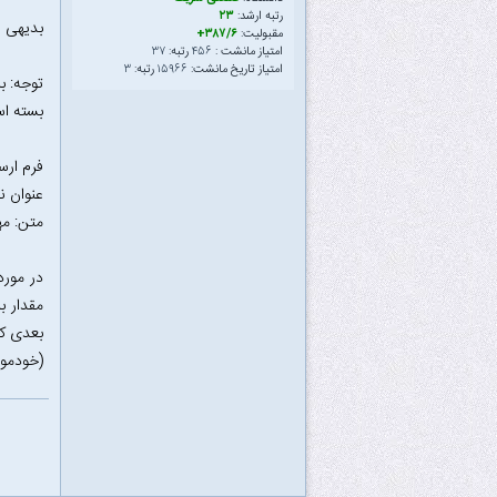
رتبه ارشد:
۲۳
بدیهی ا
مقبولیت:
۳۸۷/۶+
امتیاز مانشت :
۴۵۶
رتبه:
۳۷
امتیاز تاریخ مانشت:
۱۵۹۶۶
رتبه:
۳
توجه‌: 
بسته اس
فرم ار
عنوان نامه‌: e.username
متن: م
در مورد
مقدار ب
بعدی کم
(خودمو