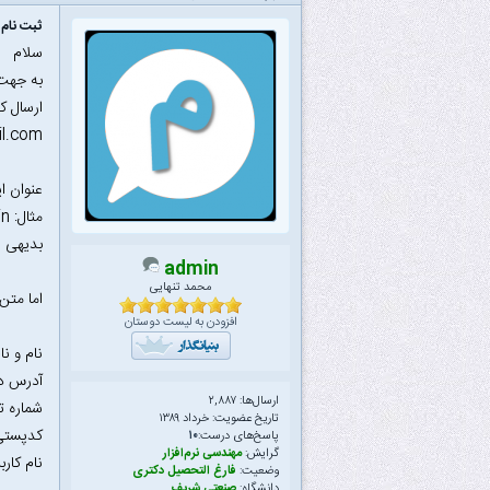
ثبت نام 
سلام
به جهت 
ارسال کن
l.com
عنوان ایمیل 
مثال‌: manesht.package.admin
بدیهی ا
admin
محمد تنهایی
اما متن
افزودن به لیست دوستان
نام و نا
آدرس دق
ارسال‌ها: ۲,۸۸۷
شماره ت
تاریخ عضویت: خرداد ۱۳۸۹
کدپستی 
پاسخ‌های درست:
۱۰
گرایش:
مهندسی نرم‌افزار
نام کار
وضعیت:
فارغ التحصیل دکتری
دانشگاه:
صنعتی شریف