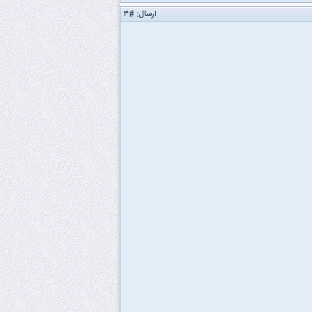
ارسال:
#۳