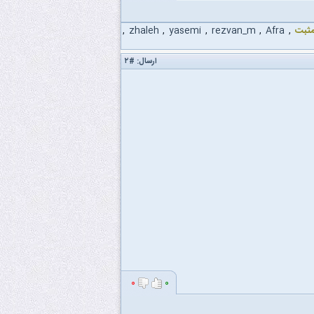
مثبت
,
Afra
,
rezvan_m
,
yasemi
,
zhaleh
,
ارسال:
#۲
۰
۰