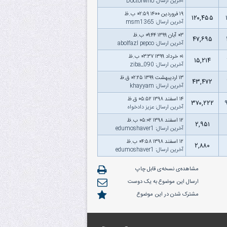
آخرین ارسال
:
Doctorwho
۱۹ فروردین ۱۴۰۰ ۰۲:۵۹ ب.ظ
۱۲۰,۴۵۵
آخرین ارسال
:
msm1365
۰۳ آبان ۱۳۹۹ ۰۹:۴۴ ب.ظ
۴۷,۶۹۵
آخرین ارسال
:
abolfazl pepco
۰۱ خرداد ۱۳۹۹ ۰۳:۳۷ ب.ظ
۱۵,۲۱۴
آخرین ارسال
:
ziba_090
۱۳ اردیبهشت ۱۳۹۹ ۰۲:۲۵ ق.ظ
۴۳,۴۷۲
آخرین ارسال
:
khayyam
۱۴ اسفند ۱۳۹۸ ۰۵:۵۲ ق.ظ
۳۷۰,۲۲۲
آخرین ارسال
:
عزیز دادخواه
۱۲ اسفند ۱۳۹۸ ۰۵:۰۲ ب.ظ
۲,۹۵۱
آخرین ارسال
:
edumoshaver1
۱۲ اسفند ۱۳۹۸ ۰۴:۵۸ ب.ظ
۲,۸۸۰
آخرین ارسال
:
edumoshaver1
مشاهده‌ی نسخه‌ی قابل چاپ
ارسال این موضوع به یک دوست
مشترک شدن در این موضوع