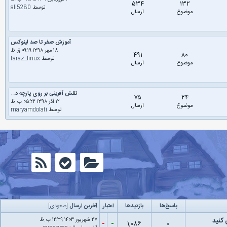
۵۳۴
۱۳۲
توسط
ali5280
موضوع
ارسال
آموزش صفر تا صد لینوکس
۱۸ مهر ۱۳۹۸ ۰۹:۱۹ ق.ظ
۴۹۱
۸۰
توسط
faraz_linux
موضوع
ارسال
نقش آفرینی بر روی پارچه د...
۷۵
۲۴
۱۲ آذر ۱۳۹۸ ۰۵:۲۲ ب.ظ
موضوع
ارسال
توسط
maryamdolati
پاسخ‌ها
بازدید‌ها
اعتبار
آخرین ارسال
[
صعودی
]
کنید
۲۷ شهریور ۱۴۰۳ ۱۲:۳۹ ب.ظ
-
-
۱,۰۸۶
۰