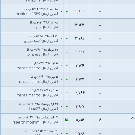
آخرین ارسال
:
aynazma
۱۸ اسفند ۱۳۹۸ ۰۶:۴۲ ب.ظ
-
-
۲,۹۲۹
۰
آخرین ارسال
:
mahboub_1989
۰۸ آذر ۱۳۹۸ ۱۰:۲۱ ب.ظ
-
-
۳,۱۴۳
۰
آخرین ارسال
:
پ.ن
۰۴ آذر ۱۳۹۸ ۰۵:۵۱ ب.ظ
-
-
۳,۰۸۲
۰
آخرین ارسال
:
کیمیا شیرازی
۳۱ مرداد ۱۳۹۸ ۰۹:۴۱ ب.ظ
-
-
۴,۶۴۲
۲
آخرین ارسال
:
homeless
۱۱ تیر ۱۳۹۸ ۱۰:۲۷ ق.ظ
-
-
۲,۱۷۴
۰
آخرین ارسال
:
mahsa.mahroo
۱۱ تیر ۱۳۹۸ ۱۰:۲۶ ق.ظ
-
-
۲,۱۷۷
۰
آخرین ارسال
:
mahsa.mahroo
۰۱ تیر ۱۳۹۸ ۱۱:۴۷ ق.ظ
-
-
۲,۷۶۴
۰
آخرین ارسال
:
mahsa.mahroo
۲۹ اردیبهشت ۱۳۹۸ ۰۵:۱۰ ب.ظ
-
-
۲,۸۰۷
۰
آخرین ارسال
:
hora27
ت
۰۷ اردیبهشت ۱۳۹۸ ۰۳:۴۷ ب.ظ
-
۱۵
۱۱,۰۱۶
۶
آخرین ارسال
:
research.moghimi
۱۴ اسفند ۱۳۹۷ ۰۴:۰۶ ب.ظ
-
-
۲,۷۶۸
۰