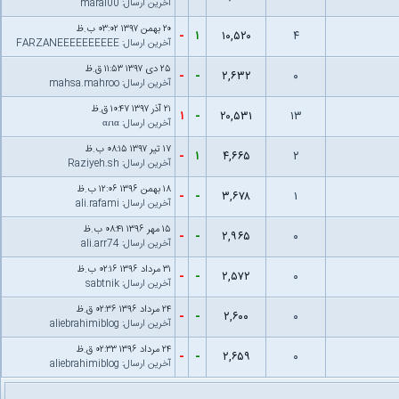
آخرین ارسال
:
maral00
۲۰ بهمن ۱۳۹۷ ۰۳:۰۲ ب.ظ
-
۱
۱۰,۵۲۰
۴
آخرین ارسال
:
FARZANEEEEEEEEEE
۲۵ دى ۱۳۹۷ ۱۱:۵۳ ق.ظ
-
-
۲,۶۳۲
۰
آخرین ارسال
:
mahsa.mahroo
۲۱ آذر ۱۳۹۷ ۱۰:۴۷ ق.ظ
۱
-
۲۰,۵۳۱
۱۳
آخرین ارسال
:
αɾια
۱۷ تیر ۱۳۹۷ ۰۸:۱۵ ب.ظ
-
۱
۴,۶۶۵
۲
آخرین ارسال
:
Raziyeh.sh
۱۸ بهمن ۱۳۹۶ ۱۲:۰۶ ب.ظ
-
-
۳,۶۷۸
۱
آخرین ارسال
:
ali.rafami
۱۵ مهر ۱۳۹۶ ۰۸:۴۱ ب.ظ
-
-
۲,۹۶۵
۰
آخرین ارسال
:
ali.arr74
۳۱ مرداد ۱۳۹۶ ۰۲:۱۶ ب.ظ
-
-
۲,۵۷۲
۰
آخرین ارسال
:
sabtnik
۲۴ مرداد ۱۳۹۶ ۰۲:۳۶ ق.ظ
-
-
۲,۶۰۰
۰
آخرین ارسال
:
aliebrahimiblog
۲۴ مرداد ۱۳۹۶ ۰۲:۳۳ ق.ظ
-
-
۲,۶۵۹
۰
آخرین ارسال
:
aliebrahimiblog