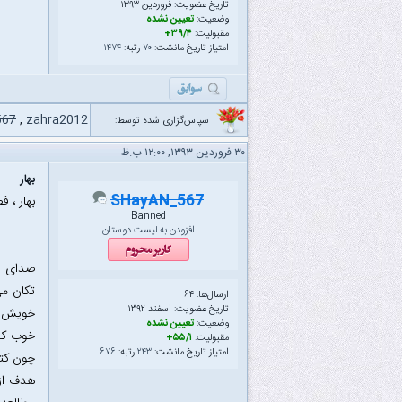
تاریخ عضویت: فروردین ۱۳۹۳
وضعیت:
تعیین نشده
مقبولیت:
۳۹/۴+
امتیاز تاریخ مانشت:
۷۰
رتبه:
۱۴۷۴
567
,
zahra2012
سپاس‌گزاری شده توسط:
۳۰ فروردین ۱۳۹۳, ۱۲:۰۰ ب.ظ
بهار
SHayAN_567
بهار ، 
Banned
افزودن به لیست دوستان
صدای پا
تکان می
ارسال‌ها: ۶۴
تاریخ عضویت: اسفند ۱۳۹۲
خویش را
وضعیت:
تعیین نشده
خوب که 
مقبولیت:
۵۵/۱+
امتیاز تاریخ مانشت:
۲۴۳
رتبه:
۶۷۶
چون کتا
هدف از 