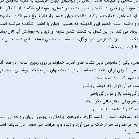
در هستی و طبیعت است . تامل در زیبائیهای جهان آفرینش، به منزله گشودن د
 عمق این زیبایی ها بنگرد . نظم و تدبیر در هستی، نمونه ای شگفت از یک اثر ع
ه ای نامتناهی هدایت می کند. عظمت جهان هستی از آغاز تاریخ بشر تاکنون ، انبوه
پو واداشته است. تصور این اندیشه که هستی جهان با نظمی شگفت سرشته است،
ایجاد می کند. در این فصل، به شکفته شدن غنچه ای زیبا و به جوشش آب زلال چشمه
لک بسته سبزه ها باز می شود و گل به تبسم و خنده می ایستد ، این همه زیبایی حیرت 
 طراوت می بخشد .
صل ، یکی از ملموس ترین نشانه های قدرت خداوند بر روی زمین است . در همه آئی
به عبرت آموزی از آن تاکید شده است . در ادبیات جهان نیز ، برکت ، روشنایی ، سلامتی
 به تصویر کشیده شده است .
است در آن کوش که خوشدل باشی
گل بدمد باز و تو در گِل باشی
 هر ورقی، دفتر حالی دگر است
د که ز کار همه غافل باشی
تداعی سخاوت آسمان ، تبسم گل ها ، هیاهوی پرندگان ، رویش ، زیبایی و جوانی ا
ه به امر خداوند سر از خاک بر می آورد و زنده و با طراوت می شود . در اندیشه اس
وست .. "