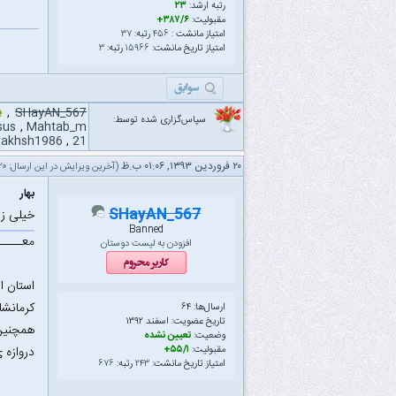
رتبه ارشد:
۲۳
مقبولیت:
۳۸۷/۶+
امتیاز مانشت :
۴۵۶
رتبه:
۳۷
امتیاز تاریخ مانشت:
۱۵۹۶۶
رتبه:
۳
e
,
SHayAN_567
سپاس‌گزاری شده توسط:
sus
,
Mahtab_m
rakhsh1986
,
21
۲۰ فروردین ۱۳۹۳, ۰۱:۰۶ ب.ظ
(آخرین ویرایش در این ارسال: ۲۰ فروردین ۱۳۹۳ ۰۱:۵۰ ب.ظ، توسط
بهار
SHayAN_567
خیلی ز
Banned
معـــــ
افزودن به لیست دوستان
استان ا
کرمانشا
ارسال‌ها: ۶۴
تاریخ عضویت: اسفند ۱۳۹۲
همچنین 
وضعیت:
تعیین نشده
مقبولیت:
۵۵/۱+
دروازه 
امتیاز تاریخ مانشت:
۲۴۳
رتبه:
۶۷۶