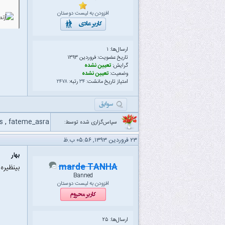
افزودن به لیست دوستان
ارسال‌ها: ۱
تاریخ عضویت: فروردین ۱۳۹۳
گرایش:
تعیین نشده
وضعیت:
تعیین نشده
امتیاز تاریخ مانشت:
۳۴
رتبه:
۲۴۷۸
Is
,
fateme_asra
سپاس‌گزاری شده توسط:
۲۳ فروردین ۱۳۹۳, ۰۵:۵۶ ب.ظ
بهار
marde TANHA
بینظیره
Banned
افزودن به لیست دوستان
ارسال‌ها: ۲۵