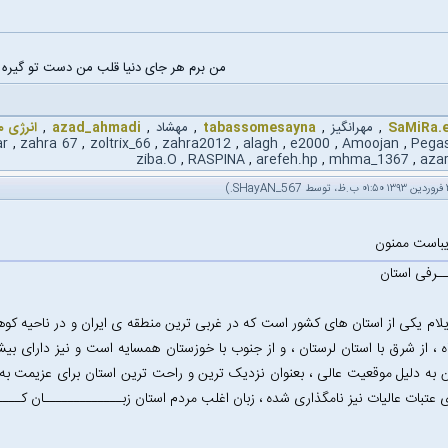
من برم هر جای دنیا قلب من دست تو گیره
SaMiRa.
,
مهرانگیز
,
tabassomesayna
,
مهشاد
,
azad_ahmadi
,
انرژی 
ar
,
zahra 67
,
zoltrix_66
,
zahra2012
,
alagh
,
e2000
,
Amoojan
,
Pega
ziba.O
,
RASPINA
,
arefeh.hp
,
mhma_1367
,
aza
.)
SHayAN_567
یباست ممنون
ـرفی استان
یلام یکی از استان های کشور است که در غربی ترین منطقه ی ایران و در ناحیه کوهست
ه ، از شرق با استان لرستان ، و از جنوب با خوزستان همسایه است و نیز دارای ب
به دلیل موقعیت عالی ، بعنوان نزدیک ترین و راحت ترین استان برای عزیمت به ع
ی عتبات عالیات نیز نامگذاری شده ، زبان اغلب مردم استان زبـــــــــــــان کــ