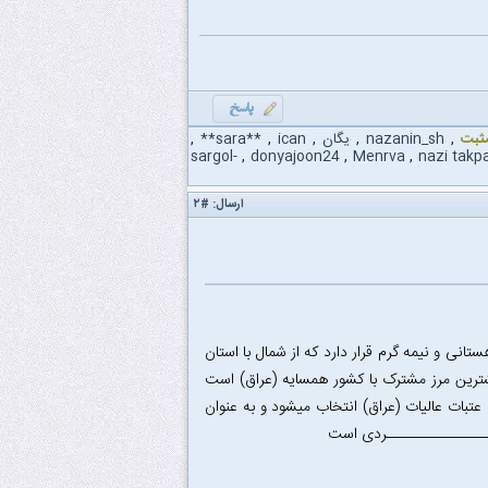
مثبت
,
nazanin_sh
,
یگان
,
ican
,
**sara**
,
sargol-
,
donyajoon24
,
Menrva
,
nazi takp
ارسال:
#۲
انی و نیمه گرم قرار دارد که از شمال با استان
یشترین مرز مشترک با کشور همسایه (عراق) است
تبات عالیات (عراق) انتخاب میشود و به عنوان
ـــــــــــــــــردی است