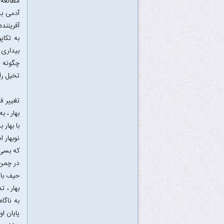
مطالعه 
آدمی به
آفرینند
به تکا
بیداری 
چگونه پ
تخیل را
تغییر ف
بهار ، 
با بهار
نوبهار 
که بسی 
در چمن،
حیف باش
بهار ، 
به ناگا
پایان ا