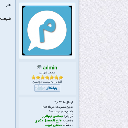
بهار
طبیعت فو
admin
محمد تنهایی
افزودن به لیست دوستان
ارسال‌ها: ۲,۸۸۷
تاریخ عضویت: خرداد ۱۳۸۹
پاسخ‌های درست:
۱۰
گرایش:
مهندسی نرم‌افزار
وضعیت:
فارغ التحصیل دکتری
دانشگاه:
صنعتی شریف