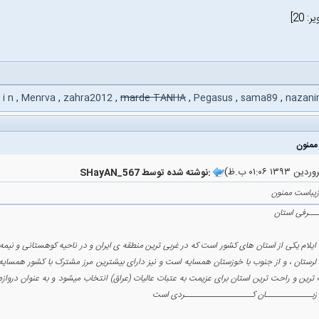
 i n
,
Menrva
,
zahra2012
,
marde TANHA
,
Pegasus
,
sama89
,
nazani
SHayAN_567 نوشته شده توسط:
زیباست ممنون
ــرفی استان
ایلام یکی از استان های کشور است که در غربی ترین منطقه ی ایران و در ناحیه کوهستانی و نیمه گرم
لرستان ، و از جنوب با خوزستان همسایه است و نیز دارای بیشترین مرز مشترک با کشور همسایه
ترین و راحت ترین استان برای عزیمت به عتبات عالیات (عراق) انتخاب میشود و به عنوان دروازه 
زبـــــــــــــان کـــــــــــــــــــردی است