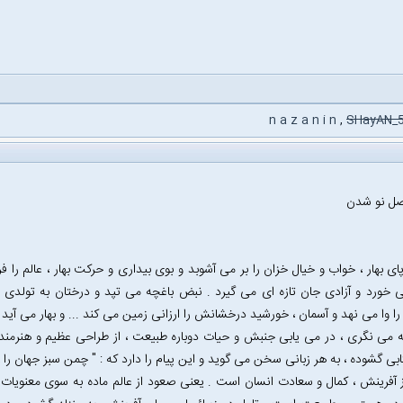
n a z a n i n
,
SHayAN_
فصل نو شدن
ی بهار ، خواب و خیال خزان را بر می آشوبد و بوی بیداری و حرکت بهار ، عالم را ف
 خورد و آزادی جان تازه ای می گیرد . نبض باغچه می تپد و درختان به تولدی دو
 وا می نهد و آسمان ، خورشید درخشانش را ارزانی زمین می کند ... و بهار می آید 
می نگری ، در می یابی جنبش و حیات دوباره طبیعت ، از طراحی عظیم و هنرمندا
بی گشوده ، به هر زبانی سخن می گوید و این پیام را دارد که : " چمن سبز جهان را 
آفرینش ، کمال و سعادت انسان است . یعنی صعود از عالم ماده به سوی معنویات 