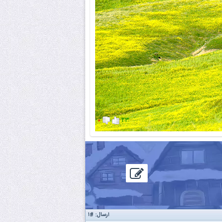
۰
۲۳
ارسال:
#۱