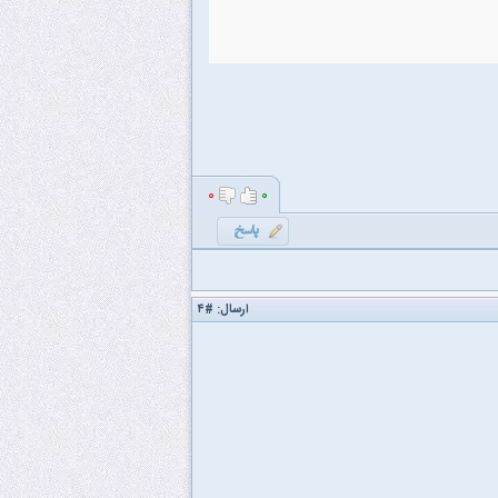
۰
۰
ارسال:
#۴