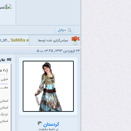
n_sh
,
SaMiRa.e
سپاس‌گزاری شده توسط:
۲۳ فروردین ۱۳۹۳, ۰۳:۴۵ ب.ظ
RE: بهار ممنون
(۲۰ فروردین ۱۳۹۳ ۰۱:۰۶ ب.ظ)
خیلی 
معــــ
استان 
استان 
نزدیک 
استان 
کردستان
در دامنه مانشت