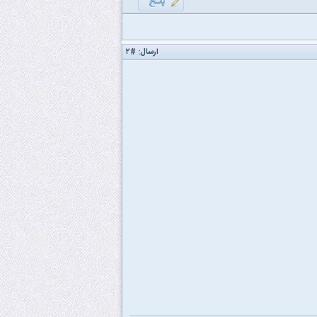
ارسال:
#۲