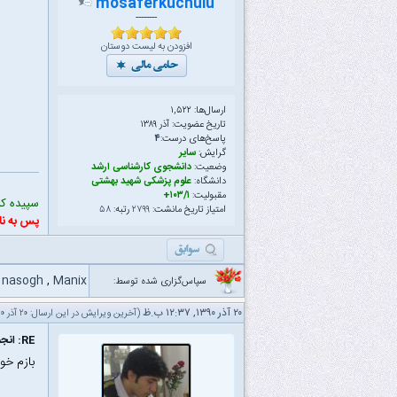
mosaferkuchulu
--------
افزودن به لیست دوستان
ارسال‌ها: ۱,۵۲۲
تاریخ عضویت: آذر ۱۳۸۹
پاسخ‌های درست:
۴
گرایش:
سایر
وضعیت:
دانشجوی کارشناسی ارشد
دانشگاه:
علوم پزشکی شهید بهشتی
مقبولیت:
۱۰۳/۱+
سپیده که 
امتیاز تاریخ مانشت:
۲۷۹۹
رتبه:
۵۸
پس به نا
,
nasogh
,
Manix
سپاس‌گزاری شده توسط:
۲۰ آذر ۱۳۹۰, ۱۲:۳۷ ب.ظ
(آخرین ویرایش در این ارسال: ۲۰ آذر ۱۳۹۰ ۱۲:۳۹ ب.ظ، توسط
RE: انجمن پسران مانشتی
بازم خو