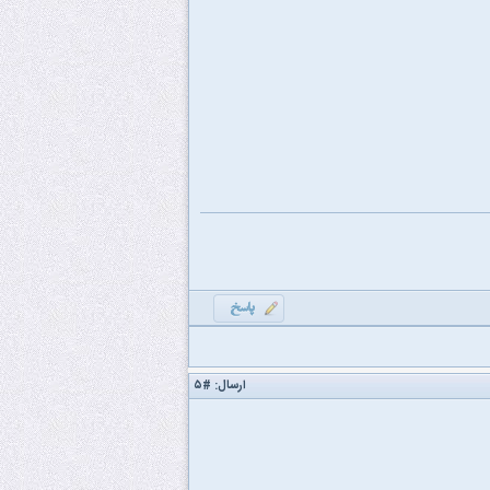
ارسال:
#۵