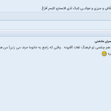
اقی و حِرزی و مَوئلــی اِلیکَ لَدَی الاِعسارِو الیُسرِ اَفزَعُ
سران مانشتی
م چشمی تو فرهنگ لغات آقایونه . وقتی که راجع به خانوما حرف می زنن! من
بره