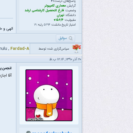
پاسخ‌های درست:
۲۱
گرایش:
معماری کامپیوتر
وضعیت:
فارغ التحصیل کارشناسی ارشد
دانشگاه:
تهران
مقبولیت:
۱۵۶/۴+
امتیاز تاریخ مانشت:
۵۲۹۴
رتبه:
۱۹
الهی و خلّ
hulu
,
Fardad-A
سپاس‌گزاری شده توسط:
۲۰ آذر ۱۳۹۰, ۱۲:۱۶ ب.ظ
انجمن پ
آقا اجا