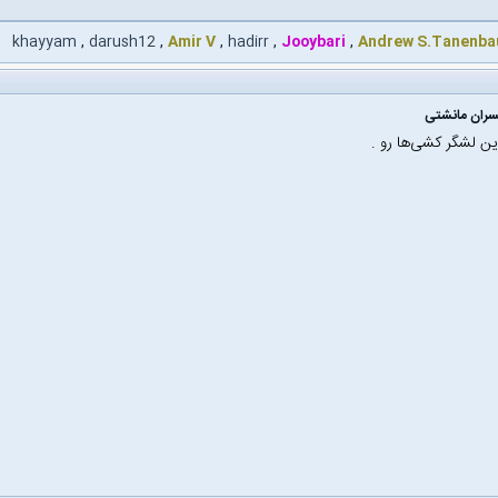
khayyam
,
darush12
,
Amir V
,
hadirr
,
Jooybari
,
Andrew S.Tanenb
سران مانشتی
ین لشگر کشی‌ها رو .