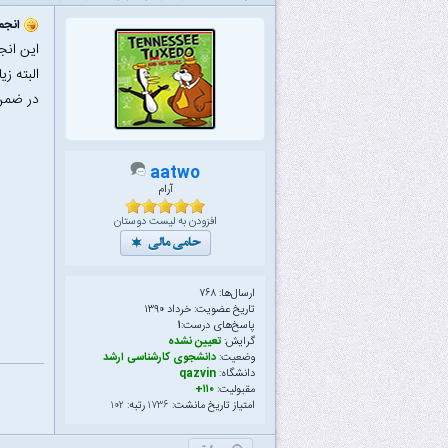
انجم
این ان
البته ز
در ضمن
aatwo
آرام
افزودن به لیست دوستان
ارسال‌ها: ۷۶۸
تاریخ عضویت: خرداد ۱۳۹۰
پاسخ‌های درست:
۱
گرایش:
تعیین نشده
وضعیت:
دانشجوی کارشناسی ارشد
دانشگاه:
qazvin
مقبولیت:
۱۱۰+
امتیاز تاریخ مانشت:
۱۷۳۶
رتبه:
۱۰۲