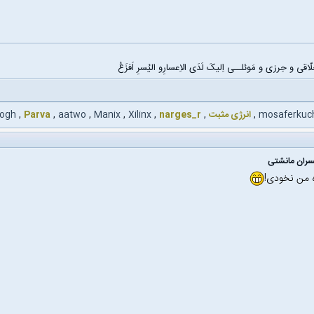
اقی و حِرزی و مَوئلــی اِلیکَ لَدَی الاِعسارِو الیُسرِ اَفزَعُ
mosaferkuc
,
انرژی مثبت
,
narges_r
,
Xilinx
,
Manix
,
aatwo
,
Parva
,
ogh
سران مانشتی
زه من نخودی!