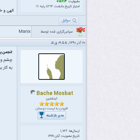
مقبولیت:
۱۵۶/۴+
امتیاز تاریخ مانشت:
۵۲۹۴
رتبه:
۱۹
الهی و خلّ
Manix
سپاس‌گزاری شده توسط:
۲۰ آذر ۱۳۹۰, ۰۹:۵۵ ق.ظ
انجمن پ
چشم و ه
به کار ب
Bache Mosbat
اینشتین
افزودن به لیست دوستان
ارسال‌ها: ۱,۷۲۶
تاریخ عضویت: آبان ۱۳۸۹