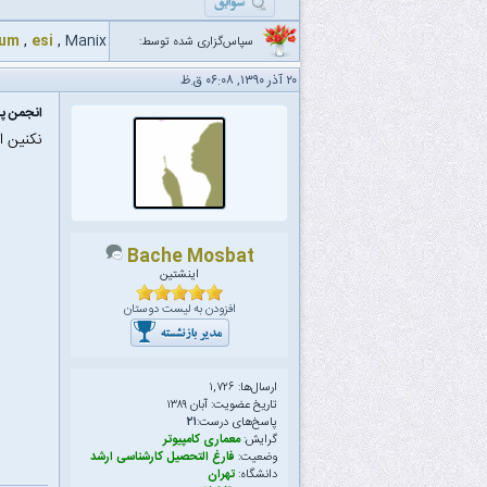
aum
,
esi
,
Manix
سپاس‌گزاری شده توسط:
۲۰ آذر ۱۳۹۰, ۰۶:۰۸ ق.ظ
انجمن پ
نکنین ا
Bache Mosbat
اینشتین
افزودن به لیست دوستان
ارسال‌ها: ۱,۷۲۶
تاریخ عضویت: آبان ۱۳۸۹
پاسخ‌های درست:
۲۱
گرایش:
معماری کامپیوتر
وضعیت:
فارغ التحصیل کارشناسی ارشد
دانشگاه:
تهران