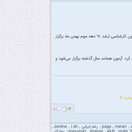
سرورالدین با اشاره به آغاز ثبت‌نام آزمون کارشناسی ارشد سال ۹۱ در آبان ماه، ادامه داد: آزمون کارشناسی ارشد ۹۱ دهه سوم بهمن ماه برگزار
: آزمون همانند سال گذشته برگزار می‌شود و
رند !!!
۰
۱۷
,
mina1
,
popp
,
رضا_ایرانی
,
l.sh
,
zer0ne
,
mahi_
,
Ali-B
,
shaiste
,
uniquegirl
,
پشتکار
,