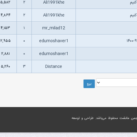
نیم
Ali1991khe
۲
۵,۵۸۲
نیم
Ali1991khe
۲
۴,۸۶۴
۴,۱۵۳
۱
mr_milad12
۲,۹۵۵
۰
edumoshaver1
۲,۸۸۱
۰
edumoshaver1
۵,۲۶۰
۳
Distance
جمن مانشت
محفوظ می‌باشد. طراحی و توسعه