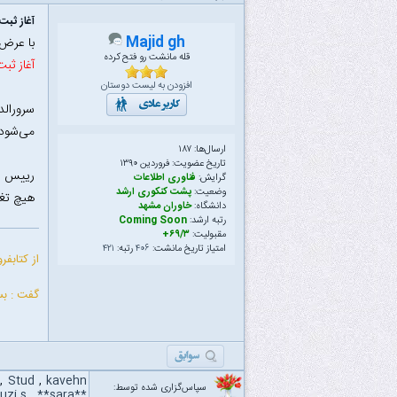
آغاز ثبت‌
Majid gh
با عرض
قله مانشت رو فتح کرده
آغاز ثبت‌نام آزم
افزودن به لیست دوستان
می‌شود.
ارسال‌ها: ۱۸۷
تاریخ عضویت: فروردین ۱۳۹۰
رییس سا
گرایش:
فناوری اطلاعات
وضعیت:
پشت کنکوری ارشد
هیچ تغی
دانشگاه:
خاوران مشهد
رتبه ارشد:
Coming Soon
مقبولیت:
۶۹/۳+
امتیاز تاریخ مانشت:
۴۰۶
رتبه:
۴۲۱
از کتابف
گفت : بسی
,
Stud
,
kavehn
سپاس‌گزاری شده توسط:
ouzi.s
,
**sara**