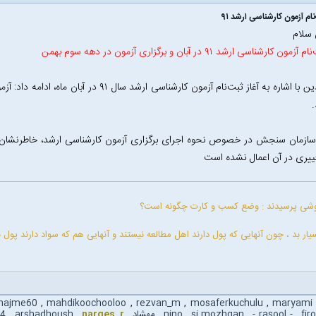
نام آزمون کارشناسی ارشد ۹۱
 سلام
ون کارشناسی ارشد ۹۱ در آبان و برگزاری آزمون در دهه سوم بهمن
زمان سنجش در خصوص نحوه اجرای برگزاری آزمون کارشناسی ارشد، خاطرنشان کرد
یری در آن اعمال نشده است
روشی پرسیدند : وضع کسب و کارت چگونه است؟
ار بد ، چون آنهایی که پول دارند اهل مطالعه نیستند و آنهایی هم که سواد دارند پول ندا
najme60
,
mahdikoochooloo
,
rezvan_m
,
mosaferkuchulu
,
maryami
fir
,
- rasool -
,
si.mozhgan
,
nino
,
مهشاد
,
narges_r
,
arshadhoush
,
24