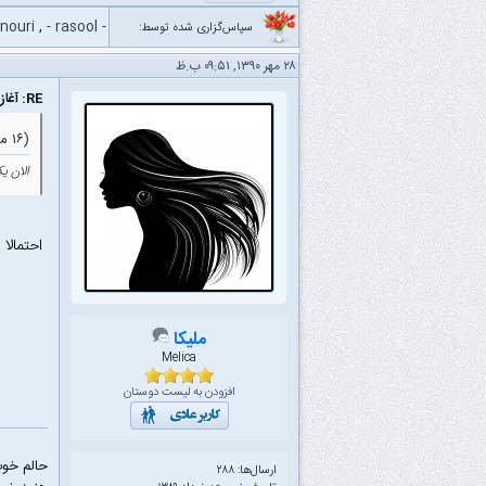
nouri
,
- rasool -
سپاس‌گزاری شده توسط:
۲۸ مهر ۱۳۹۰, ۰۹:۵۱ ب.ظ
RE: آغاز ثبت‌نام آزمون کارشناسی ارشد ۹۱
(۱۶ مهر ۱۳۹۰ ۱۲:۱۱ ق.ظ)
الان ی
احتمالا
ملیکا
Melica
افزودن به لیست دوستان
حالم خو
ارسال‌ها: ۲۸۸