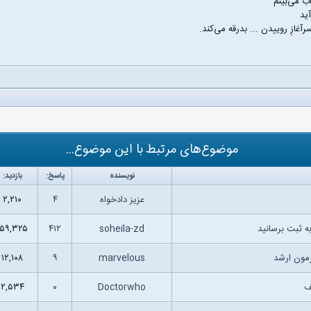
ب می‌بینم
ید
سرآغازِ روییدن ... بدرقه می‌کند.
موضوع‌های مرتبط با این موضوع...
نویسنده
پاسخ:
بازدید:
عزیز دادخواه
۴
۲,۲۱۰
ه ثبت برسانید
soheila-zd
۴۱۲
۱۵۹,۳۲۵
مون ارشد
marvelous
۹
۱۲,۱۰۸
ف
Doctorwho
۰
۲,۵۳۴