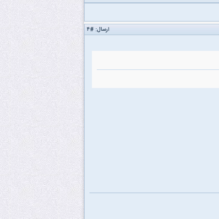
ارسال:
#۴