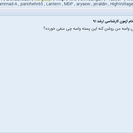
ammad-A
,
parichehr65
,
Lantern
,
MDP
,
aryaeei
,
jeraldin
,
HighVoltag
نام آزمون کارشناسی ارشد ۹۱
ی واسه من روشن کنه این پسته واسه چی منفی خورده؟