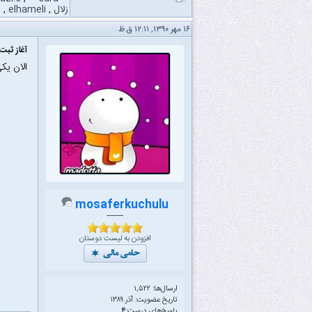
زلال
,
elhameli
,
e
۱۶ مهر ۱۳۹۰, ۱۲:۱۱ ق.ظ
آغاز ثبت‌
الان یک
mosaferkuchulu
--------
افزودن به لیست دوستان
ارسال‌ها: ۱,۵۲۲
تاریخ عضویت: آذر ۱۳۸۹
پاسخ‌های درست:
۴