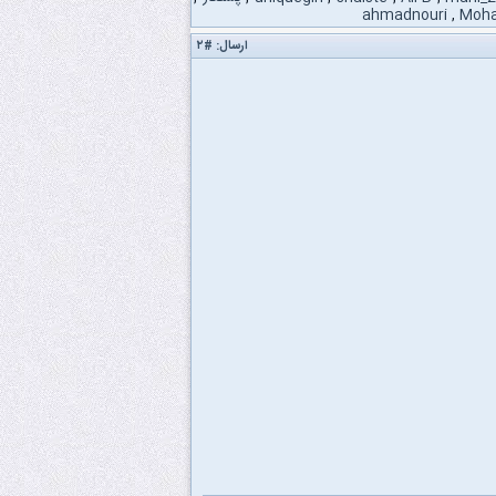
ahmadnouri
,
Moh
ارسال:
#۲