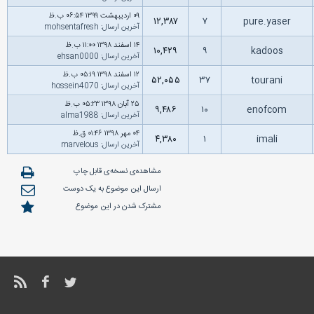
۰۹ اردیبهشت ۱۳۹۹ ۰۶:۵۴ ب.ظ
۱۲,۳۸۷
۷
pure.yaser
آخرین ارسال
:
mohsentafresh
۱۴ اسفند ۱۳۹۸ ۱۱:۰۰ ب.ظ
۱۰,۴۲۹
۹
kadoos
آخرین ارسال
:
ehsan0000
۱۲ اسفند ۱۳۹۸ ۰۵:۱۹ ب.ظ
۵۲,۰۵۵
۳۷
tourani
آخرین ارسال
:
hossein4070
۲۵ آبان ۱۳۹۸ ۰۵:۲۳ ب.ظ
۹,۴۸۶
۱۰
enofcom
آخرین ارسال
:
alma1988
۰۴ مهر ۱۳۹۸ ۰۱:۴۶ ق.ظ
۴,۳۸۰
۱
imali
آخرین ارسال
:
marvelous
مشاهده‌ی نسخه‌ی قابل چاپ
ارسال این موضوع به یک دوست
مشترک شدن در این موضوع