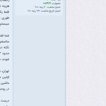
مقبولیت:
۸۳/۹+
هزینه ن
امتیاز مانشت :
۴
رتبه:
۶۰۰
امتیاز تاریخ مانشت:
۹۷۲
رتبه:
۱۹۰
فقط یک 
طوری عم
سیستم م
شما فقط
متاسفم 
نکته دی
شوند، چ
تهران، 
اولین چ
ماشین ه
در روحی
درست اس