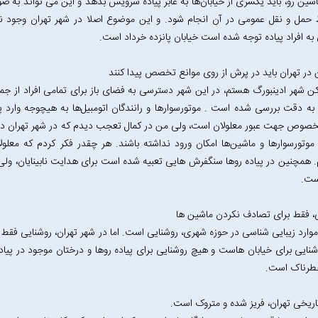
شین رو، باید یکسری از خیابان‌ها به عابر پیاده سرویس بدهد و این می تواند به صور
حمل و نقل عمومی در آن انجام شود. و این موضوع اصلا در شهر تهران وجود ندار
ه افراد پیاده توجه شده است خیابان پانزده خرداد است.
 در تهران باید در پرش از روی موانع تخصص پیدا کنند
 شهر ادینبورگ هستم، در این شهر دسترسی به فضای باز برای تمامی افراد از جمله
به دقت بررسی شده است . موتورسوارها و رانندگان اتومبیل‌ها به هیچوجه وارد پی
وص جهت عبور معلولان است، ولی من در کمال تعجب دیدم که در شهر تهران در ابت
موتورسوارها و ماشین‌ها امکان ورود نداشته باشند. هر چقدر فکر کردم که معلول
 همچنین در پیاده رو‌ها سنگفرش هایی تعبیه شده است برای هدایت نابینایان، ولی 
ست.
، فقط برای تصادف نکردن ماشین ها
موارد زیبایی شناسی در حوزه شهری، روشنایی است. اما در شهر تهران، روشنایی فقط 
نایی برای خیابان هاست و هیچ روشنایی برای پیاده روها و درختان موجود در پیاد
خطرناک است.
اریخی تهران، فریز شده و متروک است.