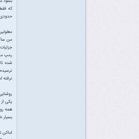
بشود ما
که فقط 
حدودی ب
معلولین
من ساکن
جزئیات 
رمپ مخص
شده تا 
نرسیدم.
نرفته ا
روشنایی
یکی از 
همه روش
بسیار 
اماکن ت