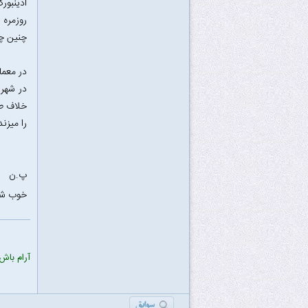
ادینبور
روزمره 
چنین چی
در معما
در شهر 
خلاف طب
را میزند
پ.ن
خوب شد 
آرام باش