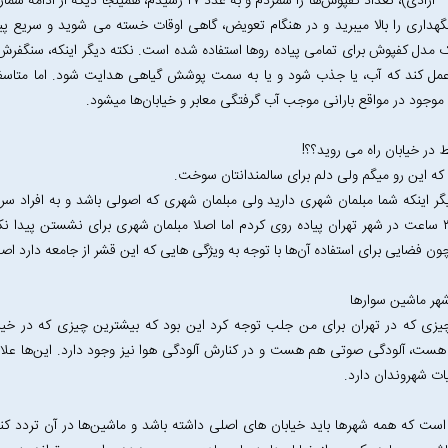
(انقلاب - آزادی)‌، تعداد کفپوش‌ها را شمردم و به عدد ۱۷ 
گهداری را بالا میبرید و در هنگام تعویض، گاهی اوقات خسته می شوید و سریع پیاد
مدل کفپوش برای تمامی پیاده رو‌ها استفاده شده است. نکته دیگر اینکه، سنگفرش ها
ل کند که آب، یا جذب شود و یا به سمت پوشش گیاهی هدایت شود. اما متاسفانه
وجود در مواقع بارانی موجب آب گرفتگی معابر و خیابان‌ها میشود.
 در خیابان راه می روید؟؟!
که این رو میگم ولی دلم برای سالمندانتان سوخت.
گر اینکه شما مبلمان شهری دارید ولی مبلمان شهری که اصولی باشد و به افراد س
حدود ۳ ساعت در شهر تهران پیاده روی کردم اما اصلا مبلمان شهری برای نشستن پیدا 
ون فضایی برای استفاده آن‌ها با توجه به ویژگی هایی که این قشر از جامعه دارد اصل
شهر ماشین سوارها
یزی که در تهران برای من جلب توجه کرد این بود که بیشترین چیزی که در خیا
ست، آلودگی صوتی هم هست و در کنارش آلودگی هوا نیز وجود دارد. این‌ها علاوه
ات شهروندان دارد.
ت که همه شهرها باید خیابان های اصلی داشته باشد و ماشین‌ها در آن تردد کنند،