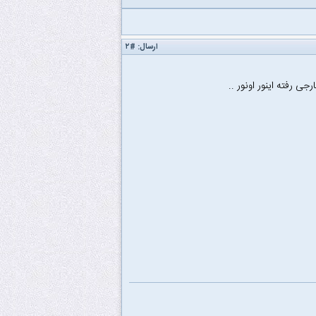
ارسال:
#۲
جی رفته اینور اونور ..