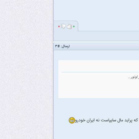
۰
۰
ارسال:
#۳
ونور ..
ه پراید مال سایپاست نه ایران خودرو