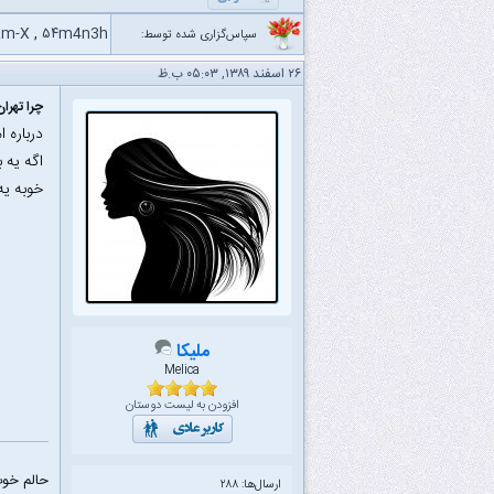
am-X
,
۵۴m4n3h
سپاس‌گزاری شده توسط:
۲۶ اسفند ۱۳۸۹, ۰۵:۰۳ ب.ظ
چرا تهرا
درباره ا
اگه یه 
خوبه یه 
ملیکا
Melica
افزودن به لیست دوستان
حالم خو
ارسال‌ها: ۲۸۸