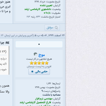
هنوز خوا
تاریخ عضویت: خرداد ۱۳۸۹
گرایش:
تعیین نشده
ابری می‌آ
وضعیت:
دانشجوی کارشناسی ارشد
و مرا تا 
مقبولیت:
۷۰/۸+
امتیاز تاریخ مانشت:
۸۳۳
رتبه:
۲۱۳
۲۶ اسفند ۱۳۸۹, ۰۵:۰۷ ب.ظ
(آخرین ویرایش در این ارسال: ۲۶ اسفند ۱۳۸۹ ۰۵:۱۶ ب.ظ، توسط
RE: چرا تهران و شهروندانش از حداقل امکانات شهری محروم هستند؟
(۲۶ اسفند ۱۳۸۹ ۰۵:۰۳ ب.ظ)
موج
درباره
هیچ تشابهی در کار نیست
اگه یه
افزودن به لیست دوستان
خوبه یه
ارسال‌ها: ۱,۱۴۲
همون به
تاریخ عضویت: بهمن ۱۳۸۹
والا مم
پاسخ‌های درست:
۹
مصاحبه با مانشت
گرایش:
مهندسی نرم‌افزار
وضعیت:
فارغ التحصیل کارشناسی ارشد