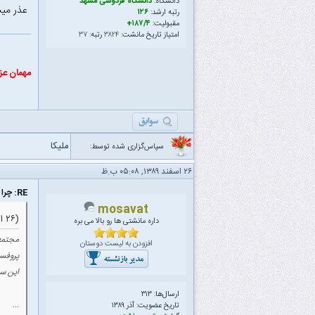
دانشگاه:
دانشگاه فردوسی مشهد
عذر می
رتبه ارشد:
۱۲۶
مقبولیت:
۱۸۷/۴+
امتیاز تاریخ مانشت:
۳۸۲۴
رتبه:
۳۷
مهمان عز
ملیکا
سپاس‌گزاری شده توسط:
۲۶ اسفند ۱۳۸۹, ۰۵:۰۸ ب.ظ
RE: چرا تهران و شهروندانش از حداقل امکانات شهری محروم هستند؟
mosavat
(۲۶ اسفند ۱۳۸۹ ۰۱:۳۷ ب.ظ)
داره مانشتی ها رو بالا می بره
مجتمع 
افزودن به لیست دوستان
پروفسو
این سو
ارسال‌ها: ۳۱۳
...
تاریخ عضویت: آذر ۱۳۸۹