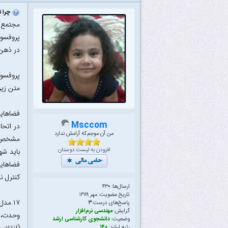
چرا ت
مجتمع م
پروفسور
در ذهن 
پروفسور
متن زیر
فضاهایی
Msccom
در اتحا
من آن موجم که آرامش ندارد
مشخص می
افزودن به لیست دوستان
باید شه
فضاهایی
کنترل ن
ارسال‌ها: ۴۳۰
تاریخ عضویت: مهر ۱۳۸۹
۱۷ مدل کفپوش متفاوت در یک خیابان !!!
پاسخ‌های درست:
۳
گرایش:
مهندسی نرم‌افزار
وحدت، 
وضعیت:
دانشجوی کارشناسی ارشد
رتبه ارشد:
۱۴۰