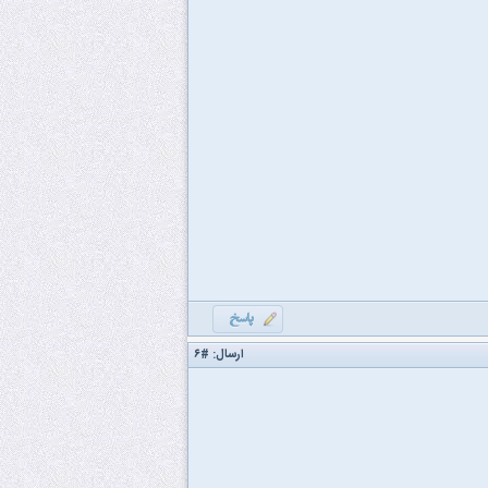
ارسال:
#۶