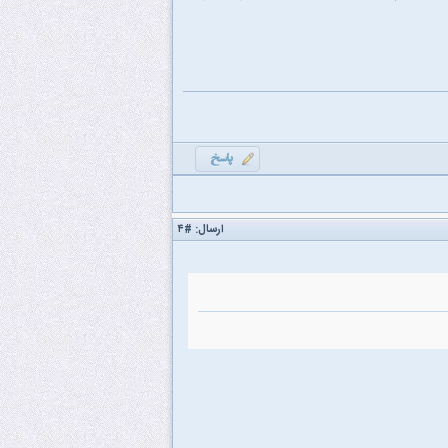
ارسال:
#۴