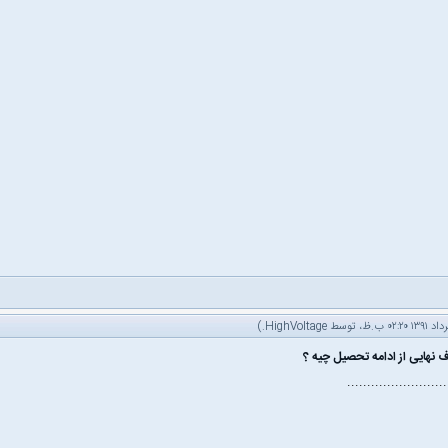
.)
HighVoltage
.........................