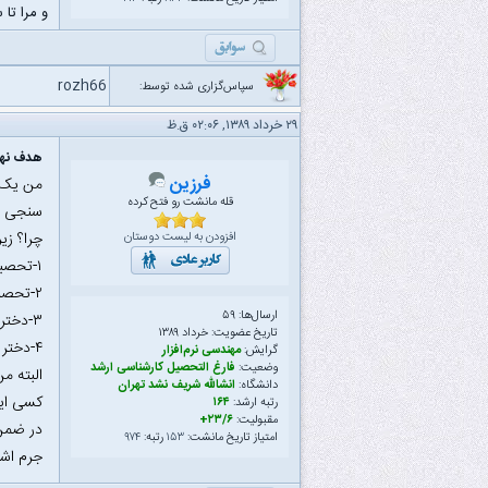
و مرا تا 
rozh66
سپاس‌گزاری شده توسط:
۲۹ خرداد ۱۳۸۹, ۰۲:۰۶ ق.ظ
هدف نهای
فرزین
من یک 
قله مانشت رو فتح کرده
سنجی با قانون C^2
چرا؟ زیر
افزودن به لیست دوستان
۱-تحصیلات بیشتر برای دختران =کلاس گذاشتن برای مادر زن * مهریه به توان دو
۲-تحصیلات بیشتر برای آقایان = معاشرت کمتر با مردم عادی * درآمد ^ دو
ارسال‌ها: ۵۹
۳-دختر هر چه درس خوان‌تر = قیافه زشت‌تر * آویزان شدن از یقه اساتید ^ دو
تاریخ عضویت: خرداد ۱۳۸۹
۴-دختر هر چه زیباتر= مخ زنی در ترم اول * ازدواج در دو ترم آخر(این هم قانون یکی از دوستان تبریزی‌ام بود)
گرایش:
مهندسی نرم‌افزار
وضعیت:
فارغ التحصیل کارشناسی ارشد
البته م
دانشگاه:
انشالله شریف نشد تهران
کسی این
رتبه ارشد:
۱۶۴
مقبولیت:
۲۳/۶+
در ضمن 
امتیاز تاریخ مانشت:
۱۵۳
رتبه:
۹۷۴
جرم اشا