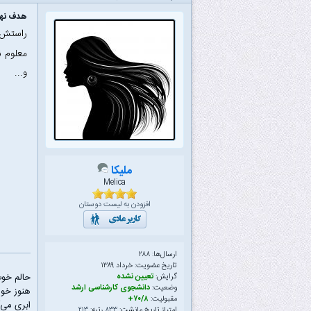
هدف نهای
راستش م
معلوم 
و...
ملیکا
Melica
افزودن به لیست دوستان
ارسال‌ها: ۲۸۸
تاریخ عضویت: خرداد ۱۳۸۹
حالم خو
گرایش:
تعیین نشده
وضعیت:
دانشجوی کارشناسی ارشد
هنوز خوا
مقبولیت:
۷۰/۸+
ابری می‌آ
امتیاز تاریخ مانشت:
۸۳۳
رتبه:
۲۱۳