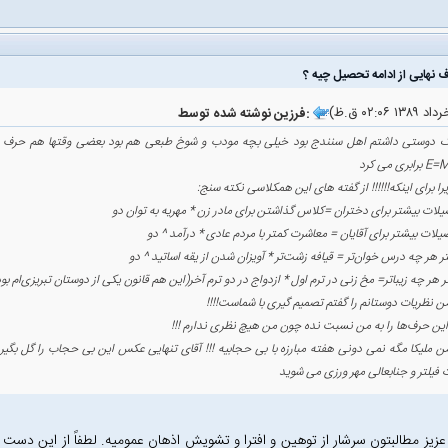
فرزین نوشته شده توسط:
 دوستی داشتم اهل سنندج بود خیلی بچه مودب و شوخ طبعی هم بود بعضی وقتها هم حرف ها
ری می کرد
یرا برای اینکه!!!!!! از گفته های این همکلاسی نکته سنج:
من نظریات دوستانم را گفتم تصمیم گیری با شماست!!!!
ن حرف‌ها را به من نسبت نده چون من هیچ نظری ندارم !!!
 ملیکا مگه نمی دونی هفته مبارزه با بی حجابیه !!! آقای تنهایی عکس این بی حجاب را گل بگیر و
 فیلتر و جنابعالی مهر ورزی می شوید
یز مطالبتون سرشار از توهین و افترا و تشویش اذهان عمومیه. لطفاً از این دست 