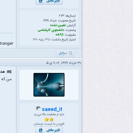
ارسال‌ها: ۲۷۳
تاریخ عضویت: خرداد ۱۳۸۹
گرایش:
تعیین نشده
وضعیت:
دانشجوی کارشناسی
مقبولیت:
۵۹/۱+
امتیاز تاریخ مانشت:
۷۶۵
رتبه:
۲۴۰
stranger
۳۰ خرداد ۱۳۸۹, ۱۱:۰۲ ق.ظ
RE: هدف نهایی از ادامه تحصیل چیه ؟
من که ف
saeed_it
داره از مانشت بالا می ره
افزودن به لیست دوستان