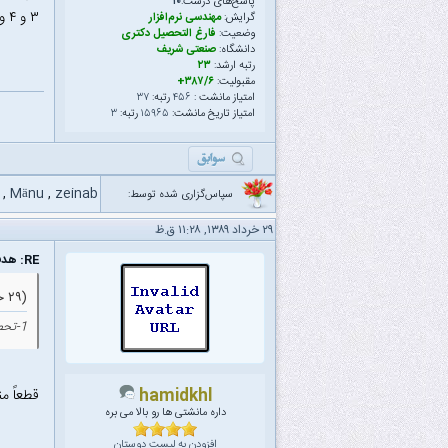
پاسخ‌های درست:
۱۰
۳ و ۴ وجود داره. هر چند که گزینه های ۱ و۲ تقریباً درست هستند!!!!
گرایش:
مهندسی نرم‌افزار
وضعیت:
فارغ التحصیل دکتری
دانشگاه:
صنعتی شریف
رتبه ارشد:
۲۳
مقبولیت:
۳۸۷/۶+
امتیاز مانشت :
۴۵۶
رتبه:
۳۷
امتیاز تاریخ مانشت:
۱۵۹۶۵
رتبه:
۳
,
Mänu
,
zeinab
سپاس‌گزاری شده توسط:
۲۹ خرداد ۱۳۸۹, ۱۱:۲۸ ق.ظ
RE: هدف نهایی از ادامه تحصیل چیه ؟
(۲۹ خرداد ۱۳۸۹ ۰۲:۰۶ ق.ظ)
1-تحصیلات بیشتر برای دختران =کلاس گذاشتن برای مادر زن * مهریه به توان دو
hamidkhl
قطعاً م
داره مانشتی ها رو بالا می بره
افزودن به لیست دوستان