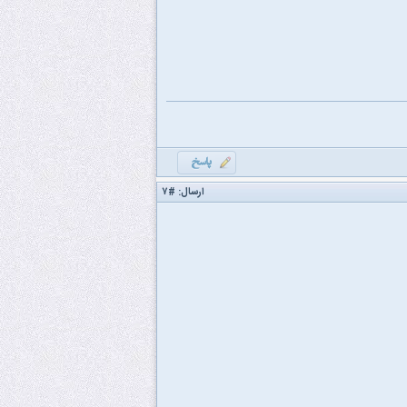
ارسال:
#۷