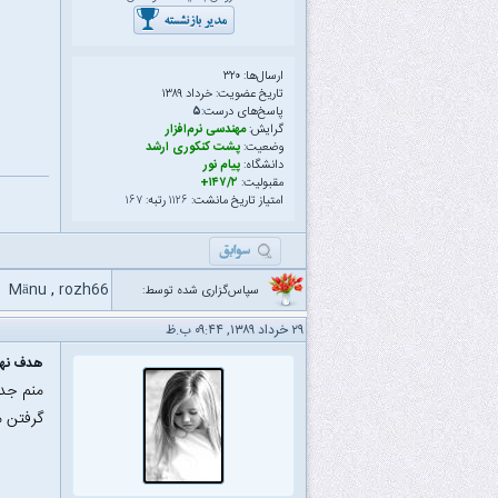
ارسال‌ها: ۳۲۰
تاریخ عضویت: خرداد ۱۳۸۹
پاسخ‌های درست:
۵
گرایش:
مهندسی نرم‌افزار
وضعیت:
پشت کنکوری ارشد
دانشگاه:
پیام نور
مقبولیت:
۱۴۷/۲+
امتیاز تاریخ مانشت:
۱۱۲۶
رتبه:
۱۶۷
Mänu
,
rozh66
سپاس‌گزاری شده توسط:
۲۹ خرداد ۱۳۸۹, ۰۹:۴۴ ب.ظ
هدف نهای
منم جدا
گرفتن م