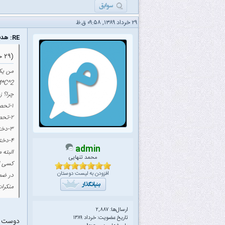
۲۹ خرداد ۱۳۸۹, ۰۹:۵۸ ق.ظ
RE: هدف نهایی از ادامه تحصیل چیه ؟
(۲۹ خرداد ۱۳۸۹ ۰۲:۰۶ ق.ظ)
من یک
E=M*C^2 براب
چرا؟ ز
۱-تحصیلات بیشتر برای دختران =کلاس گذاشتن برای مادر زن * مهریه به توان دو
۲-تحصیلات بیشتر برای آقایان = معاشرت کمتر با مردم عادی * درآمد ^ دو
۳-دختر هر چه درس خوان‌تر = قیافه زشت‌تر * آویزان شدن از یقه اساتید ^ دو
۴-دختر هر چه زیباتر= مخ زنی در ترم اول * ازدواج در دو ترم آخر(این هم قانون یکی از دوستان تبریزی‌ام بود)
admin
البته 
محمد تنهایی
کسی ای
افزودن به لیست دوستان
در ضمن
منکرات
ارسال‌ها: ۲,۸۸۷
تاریخ عضویت: خرداد ۱۳۸۹
دوست عز