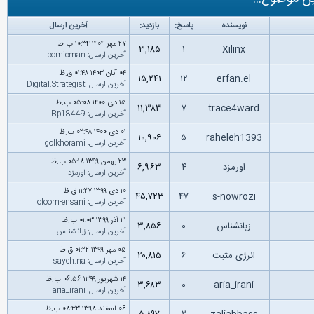
نویسنده
پاسخ:
بازدید:
آخرین ارسال
۲۷ مهر ۱۴۰۴ ۱۰:۳۴ ب.ظ
۳,۱۸۵
۱
Xilinx
آخرین ارسال
:
comicman
۰۴ آبان ۱۴۰۳ ۰۱:۴۸ ق.ظ
۱۵,۲۴۱
۱۲
erfan.el
آخرین ارسال
:
Digital.Strategist
۱۵ دى ۱۴۰۰ ۰۵:۰۸ ب.ظ
۱۱,۳۸۳
۷
trace4ward
آخرین ارسال
:
Bp18449
۰۱ دى ۱۴۰۰ ۰۲:۴۸ ب.ظ
۱۰,۹۰۶
۵
raheleh1393
آخرین ارسال
:
golkhorami
۲۳ بهمن ۱۳۹۹ ۰۵:۱۸ ب.ظ
اورمزد
۴
۶,۹۶۳
آخرین ارسال
:
اورمزد
۱۰ دى ۱۳۹۹ ۱۱:۲۷ ق.ظ
۴۵,۷۲۳
۴۷
s-nowrozi
آخرین ارسال
:
oloom-ensani
۲۱ آذر ۱۳۹۹ ۰۱:۰۳ ب.ظ
زبانشناس
۰
۳,۸۵۶
آخرین ارسال
:
زبانشناس
۰۵ مهر ۱۳۹۹ ۰۱:۲۲ ق.ظ
انرژی مثبت
۶
۲۰,۸۱۵
آخرین ارسال
:
sayeh.na
۱۴ شهریور ۱۳۹۹ ۰۶:۵۶ ب.ظ
۳,۶۸۳
۰
aria_irani
آخرین ارسال
:
aria_irani
۰۶ اسفند ۱۳۹۸ ۰۸:۳۳ ب.ظ