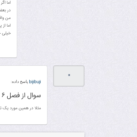
اما اگر دقت کرده با
در بعضی تست‌
من واق
اما از 
خیلی 
۰
bijibuji
پاسخ داده:
سوال از فصل ۶ شبکه پارسه
مثلا در همین مورد یک تا