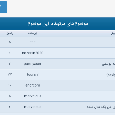
موضوع‌های مرتبط با این موضوع...
وع:
نویسنده
پاسخ:
۵
αɾια
۱
nazanin2020
۷
pure.yaser
۳۷
tourani
۱۰
enofcom
۵
marvelous
ای حل یک مثال ساده
marvelous
۲