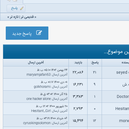
«
قدیمی تر
|
تازه‌ تر
»
پاسخ جدید
ن موضوع...
سنده
پاسخ:
بازدید:
آخرین ارسال
۲۴ بهمن ۱۴۰۲ ۰۵:۱۰ ب.ظ
۲۲,۰۸۶
۲۱
seyed
آخرین ارسال
:
maryamjafari63
۰۱ دى ۱۴۰۰ ۰۱:۱۷ ب.ظ
ش
۹
۱۶,۲۳۱
آخرین ارسال
:
golkhorami
۲۵ آذر ۱۴۰۰ ۰۳:۰۲ ق.ظ
۳,۳۸۳
۱
Docto
آخرین ارسال
:
one hacker alone
۲۰ شهریور ۱۴۰۰ ۱۲:۰۲ ب.ظ
۲,۷۹۳
۰
Hesitan
آخرین ارسال
:
Hesitant_Girl
۰۶ خرداد ۱۴۰۰ ۰۳:۱۹ ب.ظ
۱۵,۴۹۴
۱۲
mor
آخرین ارسال
:
cyruskingsolomon