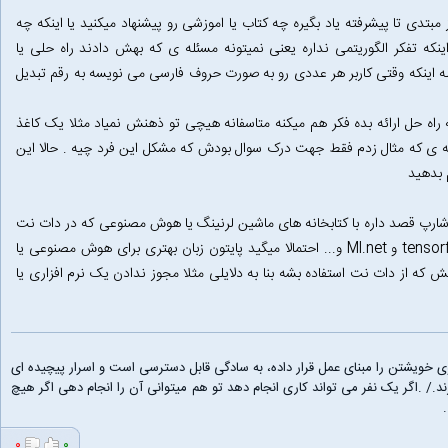
دی تا پیشرفته یاد بگیره چه کتاب یا اموزشی رو پیشنهاد میکنید یا اینکه چه
نکه تفکر الگوریتمی نداره یعنی نمیتونه مسئله ی که بهش دادند راه حلی یا
ه اینکه وقتی کاربر هر عددی رو به صورت حروف فارسی می نویسه به رقم تبدیل
راه حل ارائه بده فکر هم میکنه متاسفانه هیچی تو ذهنش نمیاد مثلا یک کاغذ
ی که مثال زدم فقط جهت درک سوال بودش که مشکل این فرد چیه . حالا این
 بدهید
رپ قصد داره با کتابخانه های ماشین لرنینگ یا هوش مصنوعی که در دات نت
وجود داره کار کنه مثل tensorflowsharp , pytorch sharp و Ml.net و... احتمالا میگید پایتون زبان بهتری برای هوش مصنوعی یا
ه از دات نت استفاده بشه بنا به دلایلی مثلا مجوز ندادن یک نرم افزاری یا
ی خویشتن را مبنای عمل قرار داده، به سادگی قابل دسترسی است و اسرار پیچیده ای
د./ .اگر یک نفر می تواند کاری انجام دهد تو هم میتوانی آن را انجام دهی اگر هیچ
۰
۰