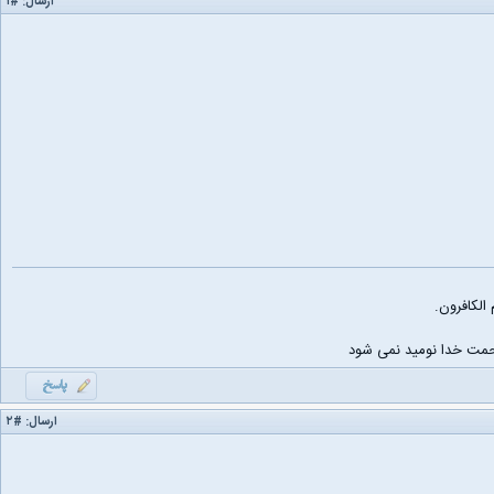
ارسال:
#۱
الکافرون.
حمت‏ خدا نومید نمى شود
ارسال:
#۲