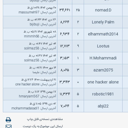
آخرین ارسال
:
bijibuji
۲۰ بهمن ۱۴۰۲ ۱۰:۳۸ ق.ظ
۳۴,۶۶۱
۲۵
nomad:D
آخرین ارسال
:
masoumeh97
۲۶ دى ۱۴۰۲ ۰۲:۳۳ ب.ظ
۸,۲۶۴
۲
Lonely Palm
آخرین ارسال
:
bijibuji
۰۸ شهریور ۱۴۰۲ ۰۵:۲۱ ب.ظ
۶,۹۳۴
۲
elhammath2014
آخرین ارسال
:
mmmh68
۰۴ تیر ۱۴۰۲ ۰۱:۴۷ ب.ظ
۱۲,۷۱۳
۹
Lootus
آخرین ارسال
:
solmaz58
۰۴ تیر ۱۴۰۲ ۰۱:۳۷ ب.ظ
۳,۱۵۳
۱
H.Mohammadi
آخرین ارسال
:
solmaz58
۱۴ مهر ۱۴۰۰ ۰۷:۲۱ ب.ظ
۸,۰۶۵
۳
azam2075
آخرین ارسال
:
علیصا
۲۱ اردیبهشت ۱۴۰۰ ۱۲:۲۶ ق.ظ
۳,۳۴۳
۰
one hacker alone
آخرین ارسال
:
one hacker alone
۱۷ بهمن ۱۳۹۹ ۱۱:۱۲ ب.ظ
۱۱,۳۳۴
۵
robotic1981
آخرین ارسال
:
hmaryam567
۰۲ دى ۱۳۹۹ ۱۱:۰۵ ق.ظ
۷,۰۶۴
۵
abji22
آخرین ارسال
:
mohammadasadi1
مشاهده‌ی نسخه‌ی قابل چاپ
ارسال این موضوع به یک دوست