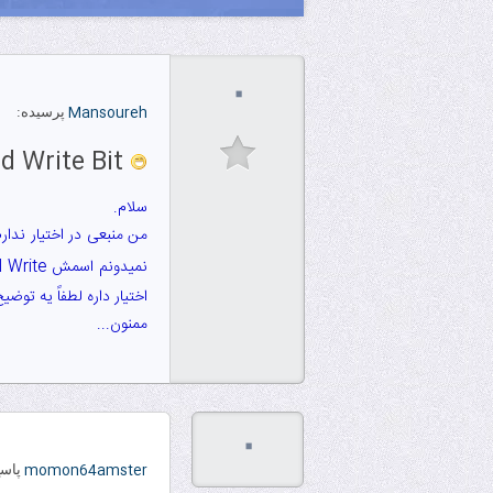
۰
Mansoureh
پرسیده:
Copy and Write Bit
سلام.
نمیدونم اسمش Copy and Write بود یا Copy on Write!!!!
اختیار داره لطفاً یه تو
ممنون...
۰
momon64amster
پاسخ