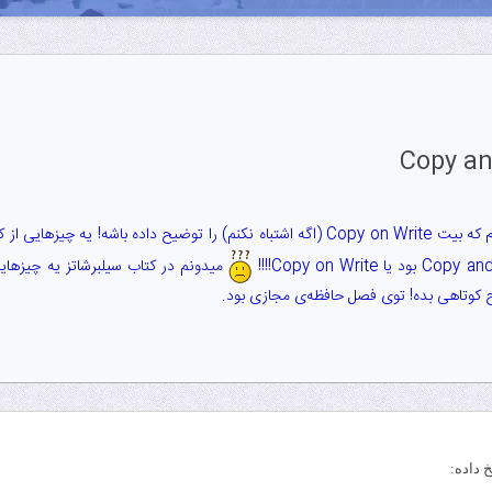
من منبعی در اختیار ندارم که بیت Copy on Write (اگه اشتباه نکنم) را توضیح داد
میدونم در کتاب سیلبرشاتز یه چیزهای
ضیح کوتاهی بده! توی فصل حافظه‌ی مجازی بود.
 داده: