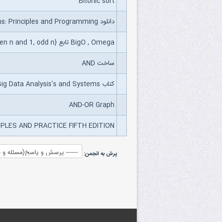
Bitonic sort
دانلود Expert Systems: Principles and Programming
BigO , Omega تابع {f(n)={n, even n and 1, odd n
ساخت AND
کتاب The Big Data Analysis's and Systems
AND-OR Graph
LES AND PRACTICE FIFTH EDITION
پرش به انجمن: