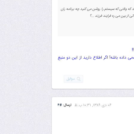
د که وقتی که سیستم را روشن می کنید چه برنامه ران
از بین می ره فرایند فرزند ...؟
!
داده باشه! اگر اطلاع دارید از این دو منبع
۰۶ دى ۱۳۸۹, ۱۰:۳۱ ب.ظ
ارسال:
#۴