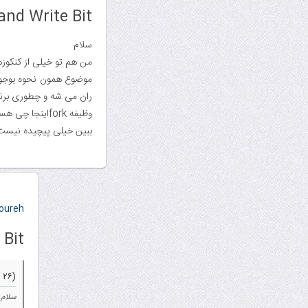
and Write Bit
سلام
من هم تو خیلی از کنکوز‌
موضوع همون نحوه بوجود 
ران می شه و چطوری برنامه
وظیفه forkاینجا چی هست؟
ببین خیلی پیچیده نیست.
oureh
 Bit
(۲۶ آذر ۱۳۸۹ ۰۹:۲۷ ب.ظ)
سلام