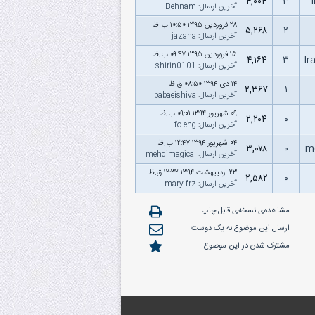
۴,۰۰۴
۳
آخرین ارسال
:
Behnam‌
۲۸ فروردین ۱۳۹۵ ۱۰:۵۰ ب.ظ
۵,۲۶۸
۲
آخرین ارسال
:
jazana
۱۵ فروردین ۱۳۹۵ ۰۹:۴۷ ب.ظ
۴,۱۶۴
۳
Ir
آخرین ارسال
:
shirin0101
۱۴ دى ۱۳۹۴ ۰۸:۵۰ ق.ظ
۲,۳۶۷
۱
آخرین ارسال
:
babaeishiva
۰۹ شهریور ۱۳۹۴ ۰۹:۰۱ ب.ظ
۲,۲۰۴
۰
آخرین ارسال
:
fo-eng
۰۴ شهریور ۱۳۹۴ ۱۲:۴۷ ب.ظ
۳,۰۷۸
۰
m
آخرین ارسال
:
mehdimagical
۲۳ اردیبهشت ۱۳۹۴ ۱۲:۳۲ ق.ظ
۲,۵۸۲
۰
آخرین ارسال
:
mary frz
مشاهده‌ی نسخه‌ی قابل چاپ
ارسال این موضوع به یک دوست
مشترک شدن در این موضوع