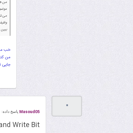
من هم
موضوع
می شه
وظیفه forkاینجا چی
ببین 
خب من ج
من کتا
جایی ت
۰
Masoud05
پاسخ داده:
and Write Bit