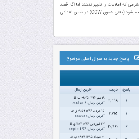
ند بشرطی که اطلاعات را تغییر ندهند اما اگه قصد
تغییر اطلاعات داشته باشند‌، قبل از ذخیره تغییرات یک کپی از آن صفحه گرفته و سپس روی آن صفحه نوشته میشود (یعنی همون COW) در ضمن تعدادی
پاسخ جدید به سوال اصلی موضوع
پاسخ:
بازدید:
آخرین ارسال
۱۹ مهر ۱۳۹۶ ۰۹:۳۵ ب.ظ
۴,۲۹۸
۱
آخرین ارسال
:
zoshan3
۱۵ خرداد ۱۳۹۶ ۰۹:۵۹ ق.ظ
۲,۷۱۵
۱
آخرین ارسال
:
soosoo
۲۳ فروردین ۱۳۹۶ ۱۱:۲۲ ق.ظ
۲۰,۹۶۰
۱۶
آخرین ارسال
:
sepide.f.92
۰۱ خرداد ۱۳۹۵ ۰۸:۳۴ ب.ظ