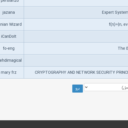
irpersian20
jazana
anian Wizard
iCanDoIt
fo-eng
ehdimagical
mary frz
CRYPTOGRAPHY AND NETWORK SECURITY PRINCIP