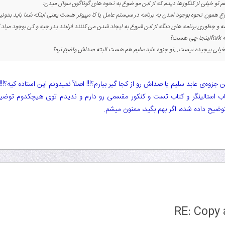
 تو خیلی از کنکوز‌ها دیدم که از این مو ضوع به نحوه های گوناگون سوال میدن:
 همون نحوه بوجود امدن یه برنامه در سیستم عامل یا کا مپیوتر هست یعنی اینکه شما باید بدونی
 و چطوری برنامه های دیگه از این شروع به ایجاد شدن می کننند فرایند پدر چیه و کی بوجود میاد کی 
 هست؟
خیلی پیچیده نیست...تو جزوه عابد سلیم هم هست البته صداش واضح تره؟
زوه‌ی عابد سلیم یا صداش رو از کجا گیر بیارم؟!!! اصلاً نمیدونم این استاده کیه؟!!!!
ب استالینگر و کتاب تست و کنکور مقسمی رو دارم و ندیدم توی هیچکدوم توضیحی 
وضیح داده شده، اگر بهم بگید، ممنون میشم.
RE: Copy 