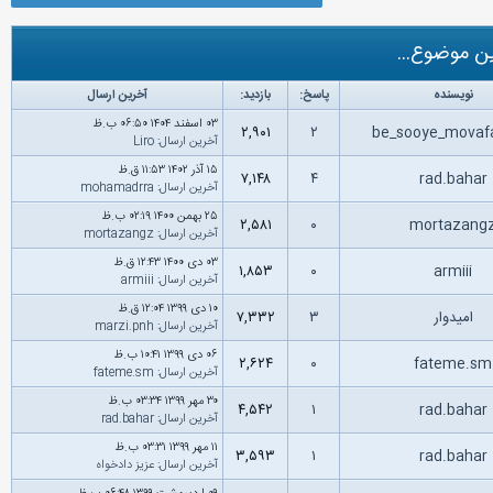
ن موضوع...
نویسنده
پاسخ:
بازدید:
آخرین ارسال
۰۳ اسفند ۱۴۰۴ ۰۶:۵۰ ب.ظ
۲,۹۰۱
۲
be_sooye_movaf
آخرین ارسال
:
Liro
۱۵ آذر ۱۴۰۲ ۱۱:۵۳ ق.ظ
۷,۱۴۸
۴
rad.bahar
آخرین ارسال
:
mohamadrra
۲۵ بهمن ۱۴۰۰ ۰۲:۱۹ ب.ظ
۲,۵۸۱
۰
mortazang
آخرین ارسال
:
mortazangz
۰۳ دى ۱۴۰۰ ۱۲:۴۳ ق.ظ
۱,۸۵۳
۰
armiii
آخرین ارسال
:
armiii
۱۰ دى ۱۳۹۹ ۱۲:۰۴ ق.ظ
امیدوار
۳
۷,۳۳۲
آخرین ارسال
:
marzi.pnh
۰۶ دى ۱۳۹۹ ۱۰:۴۱ ب.ظ
۲,۶۲۴
۰
fateme.s
آخرین ارسال
:
fateme.sm
۳۰ مهر ۱۳۹۹ ۰۳:۳۴ ب.ظ
۴,۵۴۲
۱
rad.bahar
آخرین ارسال
:
rad.bahar
۱۱ مهر ۱۳۹۹ ۰۳:۳۱ ب.ظ
۳,۵۹۳
۱
rad.bahar
آخرین ارسال
:
عزیز دادخواه