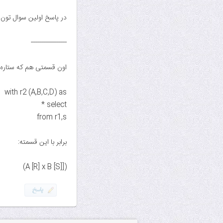
در پاسخ اولین سوال تون که این with‌ها چه می کنند، باید گفت که اینها برای تخصیص نام جد
------------------
اون قسمتی هم که ستاره 
with r2 (A,B,C,D) as
select *
from r1,s
برابر با این قسمته:
([A [R] x B [S])