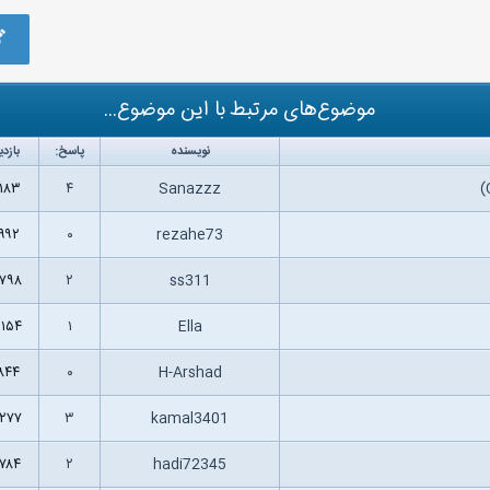
موضوع‌های مرتبط با این موضوع...
نویسنده
پاسخ:
بازدی
,۱۸۳
۴
Sanazzz
,۹۹۲
۰
rezahe73
,۷۹۸
۲
ss311
,۱۵۴
۱
Ella
,۸۴۴
۰
H-Arshad
,۲۷۷
۳
kamal3401
,۷۸۴
۲
hadi72345