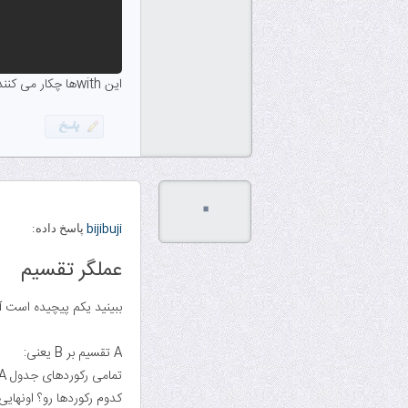
این with‌ها چکار می کنند؟
۰
bijibuji
پاسخ داده:
عملگر تقسیم
ببینید یکم پیچیده است آ
A تقسیم بر B یعنی:
تمامی رکوردهای جدول A رو درنظر بگیر و از اونها یه سری رکورد رو حذف کن
کدوم رکوردها رو؟ اونهایی که با