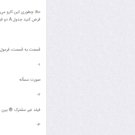
حالا چطوری این کارو می 
فرض کنید جدول A دو فیلد R و S داره و جدول B فقط یک فیلد S
قسمت به قسمت، فرمول با
۱-
صورت مسأله
۲-
فیلد غیر مشترک ® بین د
۳-