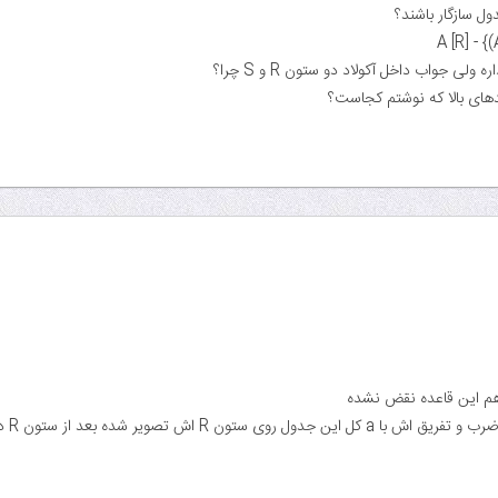
ول سازگار باشند؟
A [R] - {(
های بالا که نوشتم کجاست؟
 هم این قاعده نقض نشده
تون R اش تصویر شده بعد از ستون R در جدول A کم شده