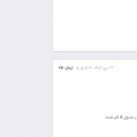
۲۶ دى ۱۳۸۹, ۱۲:۴۱ ق.ظ
ارسال:
#۴