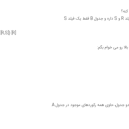
کنه؟
 [R,S]} [R]
لا رو می خوام بگم:
و جدول‌، حاوی همه رکوردهای موجود در جدول A