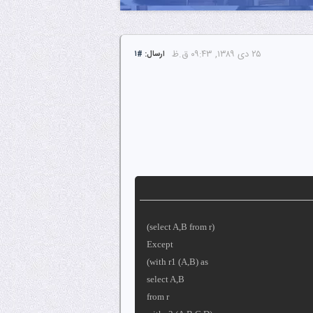
۲۵ دى ۱۳۸۹, ۰۹:۴۳ ق.ظ
ارسال:
#۱
(select A,B from r)
Except
(with r1 (A,B) as
select A,B
from r