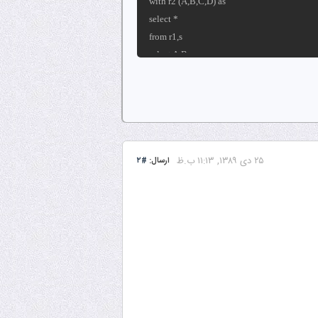
with r2 (A,B,C,D) as
select *
from r1,s
select A,B
from (r2 except r(
)
۲۵ دى ۱۳۸۹, ۱۱:۱۳ ب.ظ
ارسال:
#۲