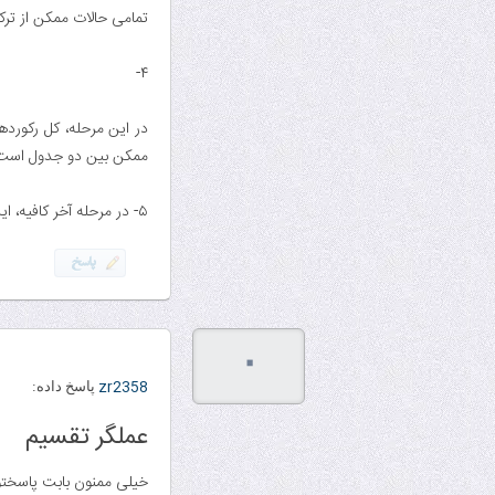
تمامی حالات ممکن از ترکیب فیلد غی
۴-
ممکن بین دو جدول است که در جدول A موجود نیستن. اینها رکوردهایی هستن که 
۵- در مرحله آخر کافیه‌، این مقدار رو از کل رکوردهای جدول A کم کنیم و روی ستون غیر مشترک تصویر اش کنیم
۰
zr2358
پاسخ داده:
عملگر تقسیم
خیلی ممنون بابت پاسخت