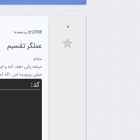
۰
zr2358
پرسیده:
عملگر تقسیم
سلام
میشه یکی لطف کنه و این دستورات رو
خیلی پیچیده اس. اگه کس
کد: