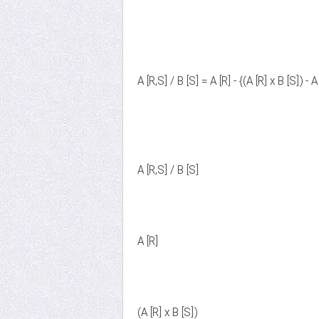
A [R,S] / B [S] = A [R] - {(A [R] x B [S]) - A
A [R,S] / B [S]
A [R]
(A [R] x B [S])