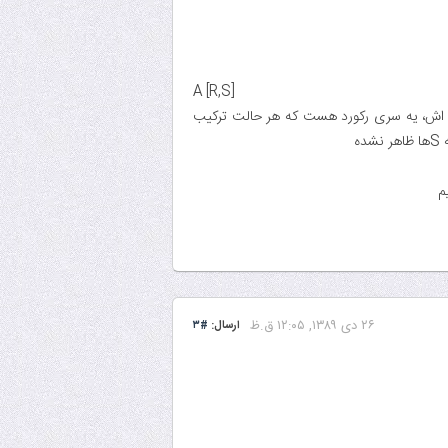
A [R,S]
قبل کم می کنیم. حاصل اش، یه سری رکورد هست که هر حالت ترکیب
۲۶ دى ۱۳۸۹, ۱۲:۰۵ ق.ظ
ارسال:
#۳