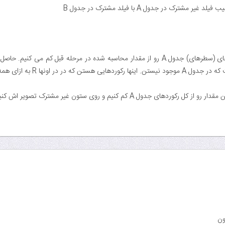
ر مشترک در جدول A با فیلد مشترک در جدول B
در این مرحله‌، کل رکوردهای (سطرهای) جدول A رو از مقدار محاسبه شده در مرحله 
در در اونها R به ازای همه S‌ها ظاهر نشده
ون