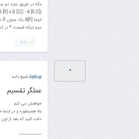
مگه در تفریق نباید دو جد
A [R] x B [S]) - A [R,S]}
اینجا A[R] یک ستون R داره ولی جواب داخل آکولاد دو ستون R و S چرا؟
دوم اینکه قسمت * در کد
۰
bijibuji
پاسخ داده:
عملگر تقسیم
خواهش می کنم
بله همینطوره و در اینجا
دقت کنید که بعد از اون ضرب و تفریق اش با a کل این جدول روی س
------------------