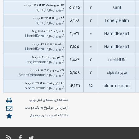
۰۵ اردیبهشت ۱۴۰۳ ۱۱:۵۷ ب.ظ
۵,۳۴۵
۲
sarit
آخرین ارسال
:
bijibuji
۲۶ دى ۱۴۰۲ ۰۲:۳۳ ب.ظ
۸,۲۶۸
۲
Lonely Palm
آخرین ارسال
:
bijibuji
۰۹ خرداد ۱۴۰۲ ۱۰:۵۵ ق.ظ
۲,۰۷۹
۰
HamidReza1
آخرین ارسال
:
HamidReza1
۱۴ اسفند ۱۴۰۱ ۱۰:۴۰ ب.ظ
۲,۱۵۵
۰
HamidReza1
آخرین ارسال
:
HamidReza1
۳۱ شهریور ۱۴۰۱ ۰۱:۴۱ ب.ظ
۶,۸۸۴
۲
mehRUN
آخرین ارسال
:
eng.behnam
۲۰ فروردین ۱۴۰۱ ۰۹:۱۰ ب.ظ
عزیز دادخواه
۲
۵,۹۵۸
آخرین ارسال
:
SetareSokhanrani
۲۴ اردیبهشت ۱۴۰۰ ۰۴:۳۹ ب.ظ
۱۴,۶۳۱
۱۵
oloom-ensani
آخرین ارسال
:
oloom-ensani
مشاهده‌ی نسخه‌ی قابل چاپ
ارسال این موضوع به یک دوست
مشترک شدن در این موضوع