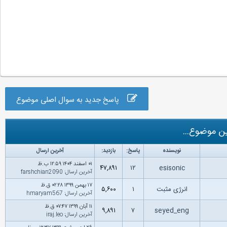
پاسخ جدید به سوال اصلی موضوع
ن موضوع...
نویسنده
پاسخ:
بازدید:
آخرین ارسال
۰۱ اسفند ۱۴۰۴ ۱۲:۵۹ ب.ظ
۴۷,۸۹۱
۱۲
esisonic
آخرین ارسال
:
farshchian2090
۱۷ بهمن ۱۳۹۹ ۰۲:۲۸ ق.ظ
انرژی مثبت
۱
۵,۶۰۰
آخرین ارسال
:
hmaryam567
۱۱ آبان ۱۳۹۹ ۰۷:۴۷ ق.ظ
۹,۸۹۱
۷
seyed_eng
آخرین ارسال
:
iraj.leo