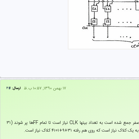
۱۷ بهمن ۱۳۹۰, ۱۰:۵۷ ب.ظ
ارسال:
#۲
از آنجایی که تمام فلیپ فلاپها صفر هستند برای ورود اولین عدد که با صفر جمع شده است به تعداد بیتها CLK نیاز است تا تمام FF‌ها پر شوند (۳۱