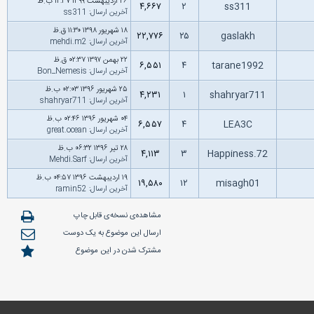
۲۶ اردیبهشت ۱۳۹۹ ۱۲:۳۷ ب.ظ
۴,۶۶۷
۲
ss311
آخرین ارسال
:
ss311
۱۸ شهریور ۱۳۹۸ ۱۱:۳۰ ق.ظ
۲۲,۷۷۶
۲۵
gaslakh
آخرین ارسال
:
mehdi.m2
۲۲ بهمن ۱۳۹۷ ۰۲:۳۷ ق.ظ
۶,۵۵۱
۴
tarane1992
آخرین ارسال
:
Bon_Nemesis
۲۵ شهریور ۱۳۹۶ ۰۲:۰۳ ب.ظ
۴,۲۳۱
۱
shahryar711
آخرین ارسال
:
shahryar711
۰۴ شهریور ۱۳۹۶ ۰۲:۴۶ ب.ظ
۶,۵۵۷
۴
LEA3C
آخرین ارسال
:
great.ocean
۲۸ تیر ۱۳۹۶ ۰۶:۳۲ ب.ظ
۴,۱۱۳
۳
Happiness.72
آخرین ارسال
:
Mehdi.Sarf
۱۹ اردیبهشت ۱۳۹۶ ۰۴:۵۷ ب.ظ
۱۹,۵۸۰
۱۲
misagh01
آخرین ارسال
:
ramin52
مشاهده‌ی نسخه‌ی قابل چاپ
ارسال این موضوع به یک دوست
مشترک شدن در این موضوع