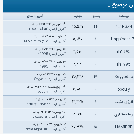
ن موضوع...
نویسنده
پاسخ:
بازدید:
آخرین ارسال
۰۶ شهریور ۱۴۰۲ ۰۸:۱۲ ب.ظ
۴۵,۵۶۷
۴۴
۴L1R3Z4
آخرین ارسال
:
moeinbahari
۱۳ خرداد ۱۴۰۱ ۰۶:۲۸ ب.ظ
۵,۰۳۰
۱
Happiness.
آخرین ارسال
:
M o h m m @ d
۱۰ بهمن ۱۴۰۰ ۰۷:۰۹ ب.ظ
۲,۵۱۰
۰
rh1995
آخرین ارسال
:
rh1995
۱۰ بهمن ۱۴۰۰ ۰۷:۰۸ ب.ظ
۲,۲۱۶
۰
rh1995
آخرین ارسال
:
rh1995
۰۹ مهر ۱۴۰۰ ۰۵:۳۷ ب.ظ
۳۸,۲۲۶
۴۶
Seyyeda
آخرین ارسال
:
Seyyedab
۰۶ اردیبهشت ۱۴۰۰ ۰۴:۴۴ ب.ظ
۳,۰۵۶
۰
osouly
آخرین ارسال
:
osouly
۱۷ بهمن ۱۳۹۹ ۰۲:۲۷ ق.ظ
انرژی مثبت
۶
۱۲,۲۳۵
آخرین ارسال
:
hmaryam567
۰۵ بهمن ۱۳۹۹ ۰۲:۵۱ ب.ظ
ها بختیاری
۰
۵,۱۶۴
آخرین ارسال
:
رها بختیاری
۱۷ شهریور ۱۳۹۹ ۰۸:۲۶ ق.ظ
۲۷,۳۳۸
۱۵
HAMID3F
آخرین ارسال
:
rezasedghi100