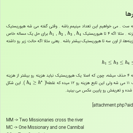
 ست . می خواهیم این تعداد مینیمم باشه . وقتی گفته می شه هیوریستیک
 ۴ تا هیوریستیک
,
,
,
برای حل یک مساله خاص
h
1
h
2
h
3
h
4
h
h
h
h
1
2
3
4
ها‌، از اون سه تا هیوریستیک بیشتر باشه . یعنی مثلا اگه حالت زیر رو داشته
≤
≤
h
1
≤
h
3
≤
h
4
≤
h
2
≤
h
h
h
1
3
4
هزینه واقعی تا هدفه . خوب توی چهار تا گزینه ای که داده گزینه ۴ حذف میشه‌، چون که اصلا یک هیوریستیک نباید هزینه رو بیشتر از هزینه
∗
(
≥
). این شکل
h
4
≥
h
∗
h
h
4
شده و تعریفش رو پایین عکس می بینید.
MM -> Two Missionaries cross the river
MC -> One Missionary and one Cannibal