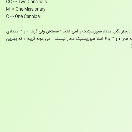
CC -> Two Cannibals
M -> One Missionary
C -> One Cannibal
می مونه گزینه های ۱ و ۲ و ۳ . شما حالت یکی مونده به آخر تا هدف رو درنظر بگیر. مقدار هیوریستیک واقعی اینجا ۱ هستش ولی گزینه ۱ و ۳ مقداری
). پس اصلا گزینه های ۱ و ۳ و ۴ اصلا هیوریستیک مجاز نیستند . می مونه گزینه ۲ که بهترین