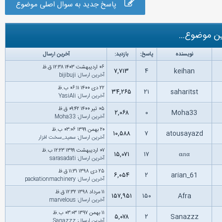
پاسخ جدید به سوال اصلی موضوع
ن موضوع...
نویسنده
پاسخ:
بازدید:
آخرین ارسال
۰۶ اردیبهشت ۱۴۰۳ ۱۲:۳۸ ق.ظ
۷,۷۱۳
۴
keihan
آخرین ارسال
:
bijibuji
۲۲ دى ۱۴۰۰ ۰۶:۱۱ ب.ظ
۳۴,۲۶۵
۲۱
saharitst
آخرین ارسال
:
YasiAli
۰۵ تیر ۱۴۰۰ ۰۹:۴۲ ق.ظ
۲,۰۶۸
۰
Moha33
آخرین ارسال
:
Moha33
۲۰ بهمن ۱۳۹۹ ۰۳:۰۶ ب.ظ
۱۰,۵۸۸
۷
atousayazd
آخرین ارسال
:
سعید_سخت افزار
۰۷ اردیبهشت ۱۳۹۹ ۱۲:۲۳ ب.ظ
۱۵,۰۷۱
۱۷
αɾια
آخرین ارسال
:
sarasadati
۲۵ دى ۱۳۹۸ ۱۱:۳۱ ق.ظ
۶,۰۵۴
۲
arian_61
آخرین ارسال
:
packationmachinery
۱۱ مرداد ۱۳۹۸ ۱۲:۳۲ ق.ظ
۱۵۷,۹۵۱
۱۵۰
Afra
آخرین ارسال
:
marvelous
۱۱ بهمن ۱۳۹۷ ۰۳:۰۳ ب.ظ
۵,۰۷۸
۲
Sanazzz
آخرین ارسال
:
Sanazzz