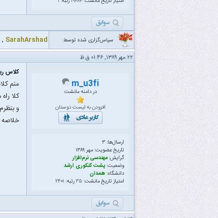
امتیاز تاریخ مانشت:
۱۹۴۸۴
رتبه:
۱
,
SarahArshad
سپاس‌گزاری شده توسط:
۲۲ مهر ۱۳۸۹, ۰۱:۴۶ ق.ظ
کلاس ری
m_u3fi
منم کلا
در دامنه مانشت
کلا راه
و بنظرم
افزودن به لیست دوستان
خلاصه ل
ارسال‌ها: ۳
تاریخ عضویت: مهر ۱۳۸۹
گرایش:
مهندسی نرم‌افزار
وضعیت:
پشت کنکوری ارشد
دانشگاه:
همدان
امتیاز تاریخ مانشت:
۳۵
رتبه:
۲۴۰۱