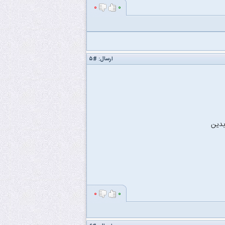
۰
۰
ارسال:
#۵
بدین
۰
۰