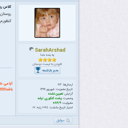
کلاس ری
روستان
کنظورم
SarahArshad
یه بنده خدا
افزودن به لیست دوستان
آیا می د
ارسال‌ها: ۷۱۶
باشد!!!!!!!
تاریخ عضویت: شهریور ۱۳۸۹
گرایش:
تعیین نشده
وضعیت:
پشت کنکوری ارشد
مقبولیت:
۱۱۶/۹+
امتیاز تاریخ مانشت:
۲۰۴۵
رتبه:
۸۷