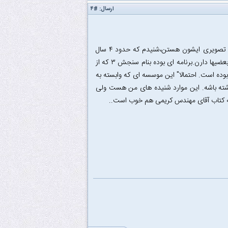
ارسال:
#۴
ضمنا" دوستان علاقمند که نمیتونن کلاس ایشون رو شرکت کنن و مایل به داشتن آموزش تصویری ایشون هستن،شنیدم که حدود ۴ سال
پیش در صدا و سیما هم آموزش ریاضی مهندسی داشتن و بصورت سی دی منتشر شده و بعضیها دارن.برنامه ای بوده بنام سنجش ۳ که از
وده است. احتمالا" این موسسه ای که وابسته به
شته باشه. این موارد شنیده های من هست ولی
ته کتاب آقای مهندس کریمی هم خوب است..