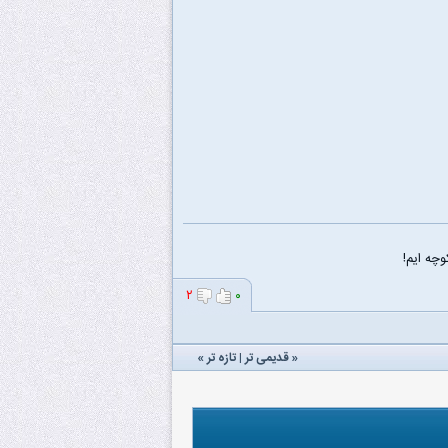
چه ایم!
۲
۰
«
قدیمی تر
|
تازه‌ تر
»