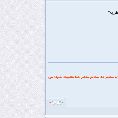
وریه؟
ه «عالم محضر خداست در محضر خدا معصیت نکنید» می
۰
۰