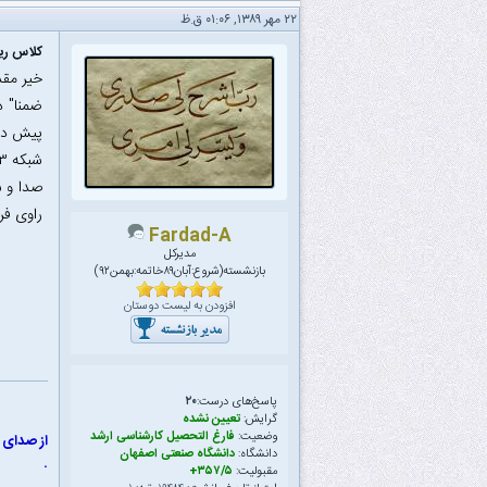
۲۲ مهر ۱۳۸۹, ۰۱:۰۶ ق.ظ
کلاس ری
خیر مقد
صدا و س
راوی فر
Fardad-A
مدیرکل
بازنشسته(شروع:آبان۸۹خاتمه:بهمن۹۲)
افزودن به لیست دوستان
پاسخ‌های درست:
۲۰
گرایش:
تعیین نشده
وضعیت:
فارغ التحصیل کارشناسی ارشد
از صدای س
دانشگاه:
دانشگاه صنعتی اصفهان
.
مقبولیت:
۳۵۷/۵+