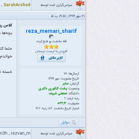
,
SarahArshad
سپاس‌گزاری شده توسط:
۲۱ مهر ۱۳۸۹, ۰۹:۵۱ ب.ظ
کلاس ری
reza_memari_sharif
بچه‌ها من رتبه ۱ معماری پارسال بودم. به
قله مانشت رو فتح کرده
حتما کت
افزودن به لیست دوستان
خواندم 
خسته ن
ارسال‌ها: ۷۸
تاریخ عضویت: مهر ۱۳۸۹
گرایش:
سایر
وضعیت:
پشت کنکوری دکتری
دانشگاه:
صنعتی شریف
رتبه ارشد:
۱
مقبولیت:
۴۲/۲+
امتیاز تاریخ مانشت:
۱۵۲
رتبه:
۹۷۷
n3h
,
rezvan_m
سپاس‌گزاری شده توسط: