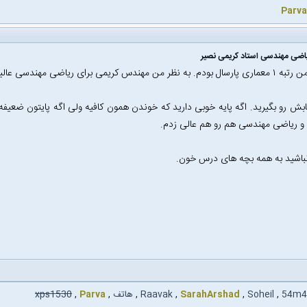
Parva
اضی مهندسی استاد کریمی نصیر
 نظر من مهندس کریمی برای ریاضی مهندسی عالیه
ابش رو بگیرید. اگه پایه خوبی دارید که خوندن همون کافیه ولی اگه پایتون ضعیف
و ریاضی مهندسی هم رو هم عالی زدم.
باشید به همه بچه های درس خون.
54m4
,
Soheil
,
SarahArshad
,
Raavak
,
هاتف
,
Parva
,
xps1530