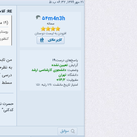
۲۱ مهر ۱۳۸۹, ۰۶:۳۲ ب.ظ
RE: کلاس ریاضی مهندسی استاد کریمی نصیر
۵۴m4n3h
(۱۹ مهر ۱۳۸۹ ۱۲:۱۲ ب.ظ)
سمانه
روستا
افزودن به لیست دوستان
کنظور
من تابس
پاسخ‌های درست:
۱۹
گرایش:
تعیین نشده
به نظرم
وضعیت:
دانشجوی کارشناسی ارشد
درسی ک
دانشگاه:
تهران
مقبولیت:
۱۱۴/۲+
مسلط ش
امتیاز تاریخ مانشت:
۱۱۹۱
رتبه:
۱۵۱
حسرت نبر
کدکنی”