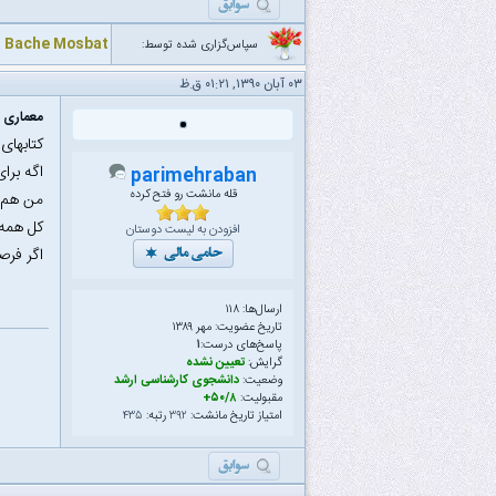
Bache Mosbat
سپاس‌گزاری شده توسط:
۰۳ آبان ۱۳۹۰, ۰۱:۲۱ ق.ظ
معماری م
کتابهای
اگه برا
parimehraban
قله مانشت رو فتح کرده
من هم ک
کل همه 
افزودن به لیست دوستان
اگر فرص
ارسال‌ها: ۱۱۸
تاریخ عضویت: مهر ۱۳۸۹
پاسخ‌های درست:
۱
گرایش:
تعیین نشده
وضعیت:
دانشجوی کارشناسی ارشد
مقبولیت:
۵۰/۸+
امتیاز تاریخ مانشت:
۳۹۲
رتبه:
۴۳۵