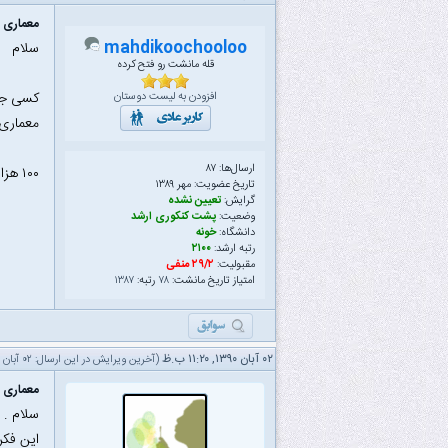
معماری م
mahdikoochooloo
سلام
قله مانشت رو فتح کرده
کسی جای
افزودن به لیست دوستان
معماری 
ارسال‌ها: ۸۷
۱۰۰ هزار توامن
تاریخ عضویت: مهر ۱۳۸۹
گرایش:
تعیین نشده
وضعیت:
پشت کنکوری ارشد
دانشگاه:
خونه
رتبه ارشد:
۲۱۰۰
مقبولیت:
۲۹/۲ منفی
امتیاز تاریخ مانشت:
۷۸
رتبه:
۱۳۸۷
۰۲ آبان ۱۳۹۰, ۱۱:۲۰ ب.ظ
(آخرین ویرایش در این ارسال: ۰۲ آبان ۱۳۹۰ ۱۱:۲۱ ب.ظ، توسط
معماری م
سلام . 
این فکر