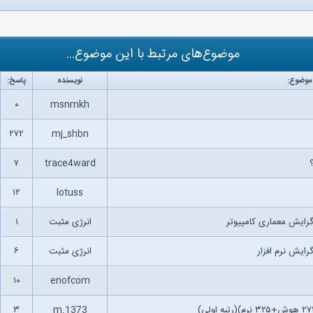
موضوع‌های مرتبط با این موضوع...
موضوع:
نویسنده
پاسخ:
۰
msnmkh
۲۷۲
mj_shbn
۷
trace4ward
۱۲
lotuss
انرژی مثبت
۱
انرژی مثبت
۶
۱۰
enofcom
۳
m.1373