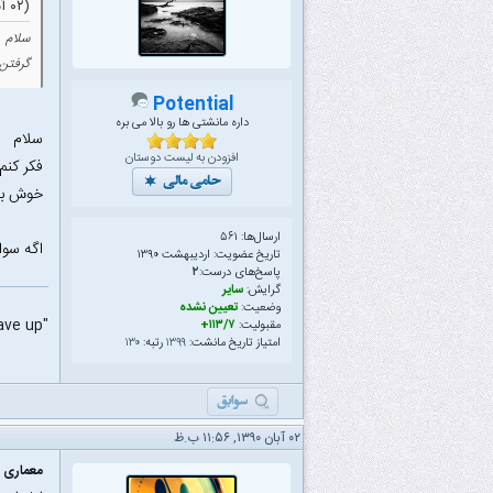
(۰۲ آبان ۱۳۹۰ ۱۱:۲۰ ب.ظ)
سلام .
گرفتن 
Potential
داره مانشتی ها رو بالا می بره
سلام
افزودن به لیست دوستان
فکر کنم
خوش به 
ارسال‌ها: ۵۶۱
اگه سوالای سال ۹۰ آی تی 
تاریخ عضویت: اردیبهشت ۱۳۹۰
پاسخ‌های درست:
۲
گرایش:
سایر
وضعیت:
تعیین نشده
"Many of life 's failures are people who did not realize how close they are to success when they gave up "
مقبولیت:
۱۱۳/۷+
امتیاز تاریخ مانشت:
۱۳۹۹
رتبه:
۱۳۰
۰۲ آبان ۱۳۹۰, ۱۱:۵۶ ب.ظ
معماری م