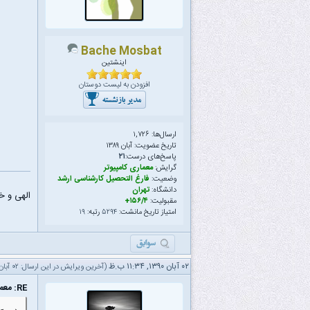
Bache Mosbat
اینشتین
افزودن به لیست دوستان
ارسال‌ها: ۱,۷۲۶
تاریخ عضویت: آبان ۱۳۸۹
پاسخ‌های درست:
۲۱
گرایش:
معماری کامپیوتر
وضعیت:
فارغ التحصیل کارشناسی ارشد
دانشگاه:
تهران
الهی و خلّ
مقبولیت:
۱۵۶/۴+
امتیاز تاریخ مانشت:
۵۲۹۴
رتبه:
۱۹
۰۲ آبان ۱۳۹۰, ۱۱:۳۴ ب.ظ
(آخرین ویرایش در این ارسال: ۰۲ آبان ۱۳۹۰ ۱۱:۳۴ ب.ظ، توسط
RE: معماری مقسمی برم یا نه؟