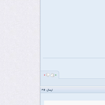
۰
۰
ارسال:
#۳