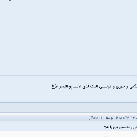
اقی و حِرزی و مَوئلــی اِلیکَ لَدَی الاِعسارِو الیُسرِ اَفزَعُ
.)
Potential