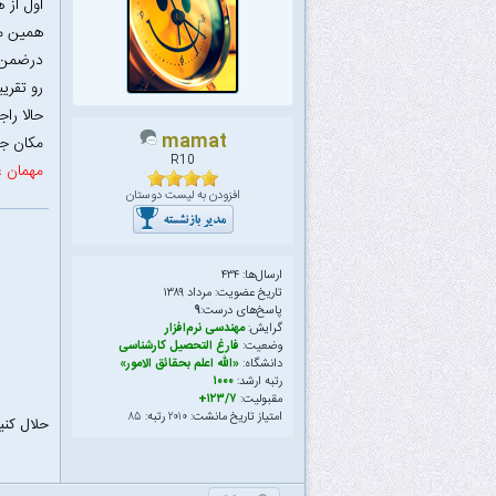
همین مک
درضمن م
رو تقری
حالا راج
mamat
مکان جدید 
R10
مهمان ع
افزودن به لیست دوستان
ارسال‌ها: ۴۳۴
تاریخ عضویت: مرداد ۱۳۸۹
پاسخ‌های درست:
۹
گرایش:
مهندسی نرم‌افزار
وضعیت:
فارغ التحصیل کارشناسی
دانشگاه:
«الله اعلم بحقائق الامور»
رتبه ارشد:
۱۰۰۰
مقبولیت:
۱۲۳/۷+
امتیاز تاریخ مانشت:
۲۰۱۰
رتبه:
۸۵
حلال کنی