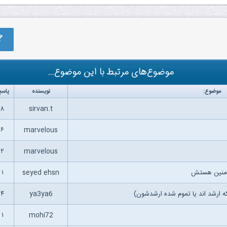
موضوع‌های مرتبط با این موضوع...
موضوع:
نویسنده
پاسخ
۸
sirvan.t
۶
marvelous
۲
marvelous
مومنین هستش
seyed ehsn
۱
ه ارشد اند یا تموم شده ارشدشون)
ya3ya6
۴
۱
mohi72