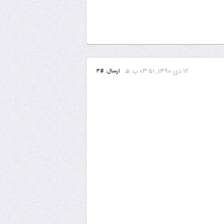
۱۲ دى ۱۳۹۰, ۰۳:۵۱ ب.ظ
ارسال:
#۳