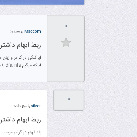
۰
Msccom
پرسیده:
ربط ابهام داشتن
آیا گنگی در گرامر و زبا
اینکه میگیم dfa, nfa با هم برابرند یعنی هیچ منظم غیر قطعی وجود ندارد؟
۰
silver
پاسخ داده:
ربط ابهام داشتن
بله ابهام در گرامر موج