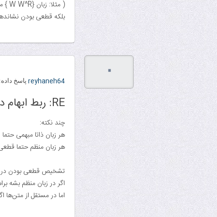
( مثلا: زبان {W W^R } مستقل ازمتن غیر قطعی است اما غیرمبهم است. )
بلکه قطعی بودن نشاندهن
۰
reyhaneh64
پاسخ داده:
RE: ربط ابهام داشتن و نامعین بودن؟
چند نکته:
هر زبان ذاتا مبهمی حت
هر زبان منظم حتما قط
تشخیص قطعی بودن در زبا
اگر در زبان منظم بشه براش dfa ترسیم کرد که نشانه قطعیت 
اما در مستقل از متن‌ها اگر بشه dpda ترسیم