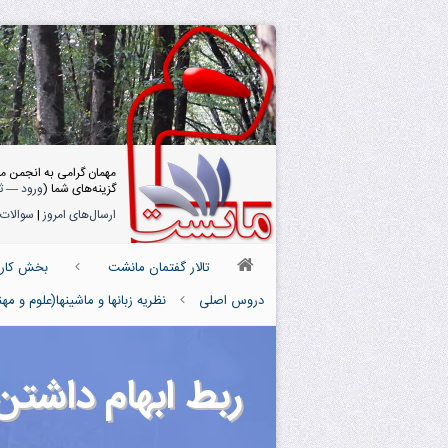
مهمان گرامی به انجمن م
گزینه‌های شما (
ورود
—
ث
ارسال‌های امروز
|
سوالات 
تالار گفتمان مانشت
بخش کارش
دروس اصلی
نظریه زبانها و ماشینها(علوم و م
ربط ابهام داشتن