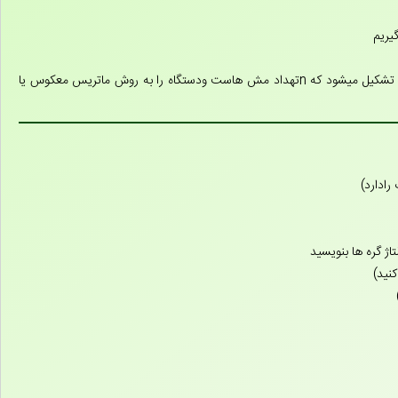
۵-به تهداد مش ها معادله می سازیم که یک دستگاه nمعادله nمجهولی تشکیل میشود که nتهداد مش هاست ودستگاه را به روش ماتریس معکوس یا