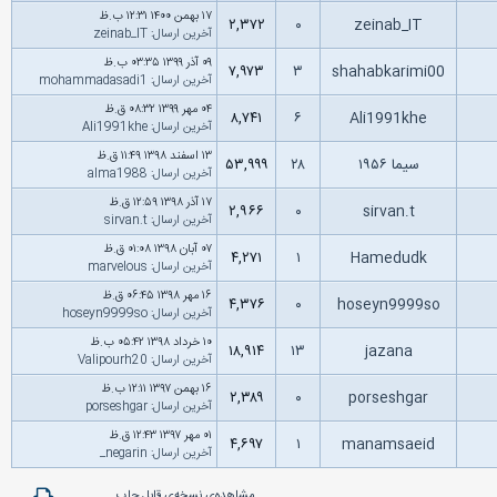
۱۷ بهمن ۱۴۰۰ ۱۲:۳۱ ب.ظ
۲,۳۷۲
۰
zeinab_IT
آخرین ارسال
:
zeinab_IT
۰۹ آذر ۱۳۹۹ ۰۳:۳۵ ب.ظ
۷,۹۷۳
۳
shahabkarimi00
آخرین ارسال
:
mohammadasadi1
۰۴ مهر ۱۳۹۹ ۰۸:۳۲ ق.ظ
۸,۷۴۱
۶
Ali1991khe
آخرین ارسال
:
Ali1991khe
۱۳ اسفند ۱۳۹۸ ۱۱:۴۹ ق.ظ
سیما ۱۹۵۶
۲۸
۵۳,۹۹۹
آخرین ارسال
:
alma1988
۱۷ آذر ۱۳۹۸ ۱۲:۵۹ ق.ظ
۲,۹۶۶
۰
sirvan.t
آخرین ارسال
:
sirvan.t
۰۷ آبان ۱۳۹۸ ۰۱:۰۸ ق.ظ
۴,۲۷۱
۱
Hamedudk
آخرین ارسال
:
marvelous
۱۶ مهر ۱۳۹۸ ۰۶:۴۵ ق.ظ
۴,۳۷۶
۰
hoseyn9999so
آخرین ارسال
:
hoseyn9999so
۱۰ خرداد ۱۳۹۸ ۰۵:۴۲ ب.ظ
۱۸,۹۱۴
۱۳
jazana
آخرین ارسال
:
Valipourh20
۱۶ بهمن ۱۳۹۷ ۱۲:۱۱ ب.ظ
۲,۳۸۹
۰
porseshgar
آخرین ارسال
:
porseshgar
۰۱ مهر ۱۳۹۷ ۱۲:۴۳ ق.ظ
۴,۶۹۷
۱
manamsaeid
آخرین ارسال
:
negarin_
مشاهده‌ی نسخه‌ی قابل چاپ