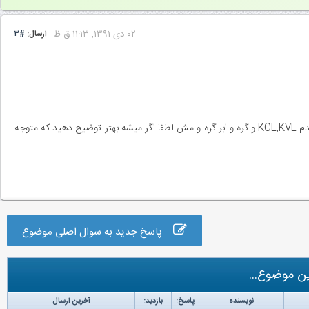
۰۲ دى ۱۳۹۱, ۱۱:۱۳ ق.ظ
ارسال:
#۳
من دانشجو کاردانی برق هستم هیچی از درس مدارهای الکتریکی نفهمیدم KCL,KVL و گره و ابر گره و مش لطفا اگر میشه بهتر توضیح دهید که متوجه
پاسخ جدید به سوال اصلی موضوع
ن موضوع...
نویسنده
پاسخ:
بازدید:
آخرین ارسال