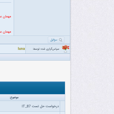
مهمان عز
مهمان عز
luna
سپاس‌گزاری شده توسط:
موضوع:
درخواست حل تست IT_87