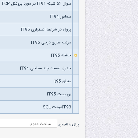
سوال ۵۶ شبکه IT91 در مورد پروتکل TCP
سمافور IT94
پروژه در شرایط اضطراری IT95
مرتب سازی درجی IT95
حافظه IT95
جدول صفحه چند سطحی IT94
منطق it95
بن بست IT95
IT93مبحث SQL
پرش به انجمن: