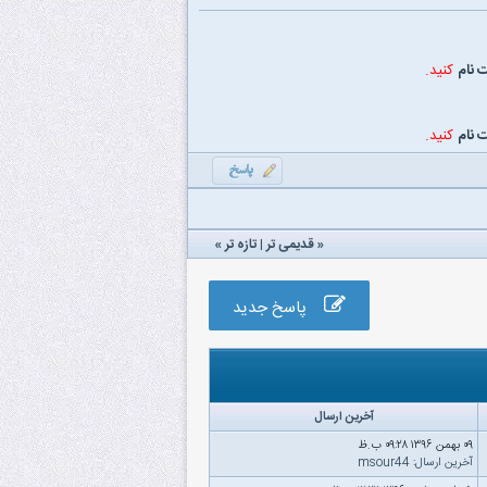
 نام
کنید.
 نام
کنید.
«
قدیمی تر
|
تازه‌ تر
»
پاسخ جدید
آخرین ارسال
۰۹ بهمن ۱۳۹۶ ۰۹:۲۸ ب.ظ
آخرین ارسال
:
msour44