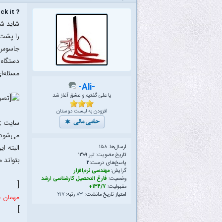
? Can you crack it
را پشت 
جاسوس م
دستگاه 
مسئله‌ا
-Ali-
یا علی گفتیم و عشق آغاز شد
افزودن به لیست دوستان
می‌شود.
ارسال‌ها: ۱۵۸
تاریخ عضویت: تیر ۱۳۸۹
بتواند معما را در کمتر از ۱۲ 
پاسخ‌های درست:
۲
گرایش:
مهندسی نرم‌افزار
وضعیت:
فارغ التحصیل کارشناسی ارشد
[
مقبولیت:
۱۳۴/۷+
امتیاز تاریخ مانشت:
۸۳۱
رتبه:
۲۱۷
مهمان ع
]