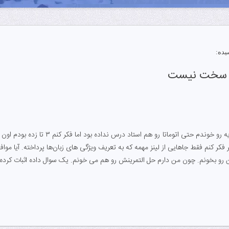
ده:
هم سخت نیست
من سال قبل کنکوری نظریه رو خوندم حتی 
 فکر کنم فقط جاهایی از لینز مهمه که به تعریف ویژگی های زبان‌ها پرداخته. آیا مواف
ونم. چون من دارم حل التمرینش رو هم می خونم. یک سوال داده اثبات کرده ۵ صفحه. نمی دونم چطوری باید بخون