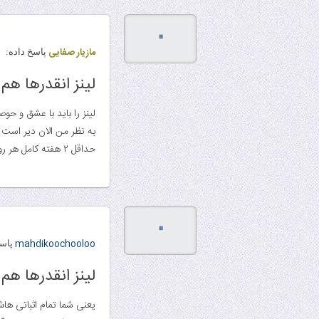
۰
مازیار صفایی
پاسخ داده:
لینز انقدرها 
لینز را باید با عشق و حوص
به نظر من الان دیر است
حداقل ۲ هفته کامل هر روز باید لینز را خوند تا تمریناتش تموم بشه
۰
mahdikoochooloo
پاسخ
لینز انقدرها 
یعنی شما تمام اثباتی ه