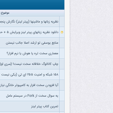
موضوع:
نظریه زبانها و ماشینها (پیتر لینز) نگارش پنجم
دانلود نظریه زبانهای پیتر لینز ویرایش ۵ + حل
منابع یوسفی تو ارشد اصلا جالب نیستن
معماری سخت تره یا هوش یا نرم افزار؟
چاپ کاتالوگ خلاقانه سخت نیست! (سری اول
۱۵۸ شبکه و امنیت ۲۵۵ ای تی (یکی نیست راهنمایی کنه؟؟؟؟؟؟؟)
آیا افزودن سخت افزار به کامپیوتر خانگی نیاز
یه سوال سخت از Fork در سیستم عامل
تمرین کتاب پیتر لینز