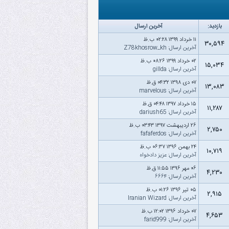
بازدید:
آخرین ارسال
۱۱ خرداد ۱۳۹۹ ۰۲:۲۸ ب.ظ
۳۰,۵۹۴
آخرین ارسال
:
Z78khosrow_kh
۰۲ خرداد ۱۳۹۹ ۰۸:۲۶ ب.ظ
۱۵,۰۳۴
آخرین ارسال
:
gillda
۰۷ دى ۱۳۹۸ ۰۴:۳۲ ق.ظ
۱۳,۰۸۳
آخرین ارسال
:
marvelous
۱۵ خرداد ۱۳۹۷ ۰۴:۴۸ ق.ظ
۱۱,۲۸۷
آخرین ارسال
:
dariush65
۲۶ اردیبهشت ۱۳۹۷ ۰۳:۴۳ ب.ظ
۲,۷۵۰
آخرین ارسال
:
fafaferdos
۲۴ بهمن ۱۳۹۶ ۰۶:۳۷ ب.ظ
۱۰,۷۱۹
آخرین ارسال
:
عزیز دادخواه
۰۶ مهر ۱۳۹۶ ۱۱:۵۵ ق.ظ
۴,۲۳۰
آخرین ارسال
:
۶۶۶۴
۰۵ تیر ۱۳۹۶ ۰۱:۲۶ ب.ظ
۲,۹۱۵
آخرین ارسال
:
Iranian Wizard
۰۷ خرداد ۱۳۹۶ ۱۲:۰۲ ب.ظ
۴,۶۵۳
آخرین ارسال
:
farid999