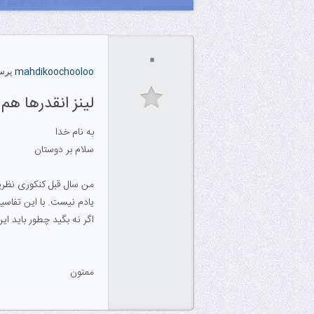
۰
mahdikoochooloo
پرسی
لینز انقدرها 
به نام خدا
سلام بر دوستان
یادم نیست. با این تفاسیر
اگر نه بگید چطور باید این رو بخ
ممنون