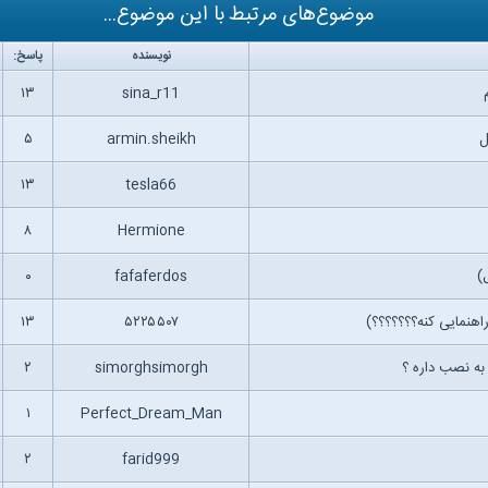
موضوع‌های مرتبط با این موضوع...
نویسنده
پاسخ:
۱۳
sina_r11
۵
armin.sheikh
۱۳
tesla66
۸
Hermione
)
fafaferdos
۰
۱۳
۵۲۲۵۵۰۷
 به نصب داره ؟
simorghsimorgh
۲
۱
Perfect_Dream_Man
۲
farid999