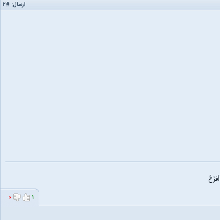
ارسال:
#۲
زَعُ
۰
۱