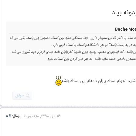
ه مثلا با دکتر فلانی سمینار دارن . بعد بستگی داره اون استاد نظرش چی باشه‌! یکی می گه
د در یه راستا باشه!! تو هر دانشگاهم استاد با استاد فرق داره .
کی باشه . که اینجوری معمولا بهتره چون تقریبا کار پایان نامه جدی از ترم دوم شروع می شه .
سه‌ی دفاعی حتما نباید باشه . به هر حال گردن اون استاده نمره .
 نخوام استاد پایان نامه‌ام این استاد باشه
۱۶ مهر ۱۳۹۰, ۰۱:۱۰ ق.ظ
ارسال:
#۵