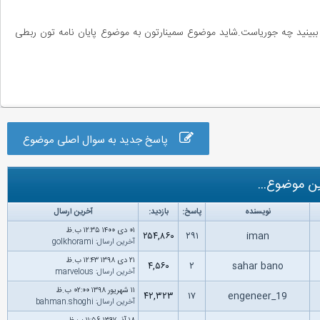
د ببینید چه جوریاست.شاید موضوع سمینارتون به موضوع پایان نامه تون ربطی
پاسخ جدید به سوال اصلی موضوع
ن موضوع...
نویسنده
پاسخ:
بازدید:
آخرین ارسال
۰۱ دى ۱۴۰۰ ۱۲:۳۵ ب.ظ
۲۵۴,۸۶۰
۲۹۱
iman
آخرین ارسال
:
golkhorami
۲۱ دى ۱۳۹۸ ۱۲:۴۳ ب.ظ
۴,۵۶۰
۲
sahar bano
آخرین ارسال
:
marvelous
۱۱ شهریور ۱۳۹۸ ۰۲:۰۰ ب.ظ
۴۲,۳۲۳
۱۷
engeneer_19
آخرین ارسال
:
bahman.shoghi