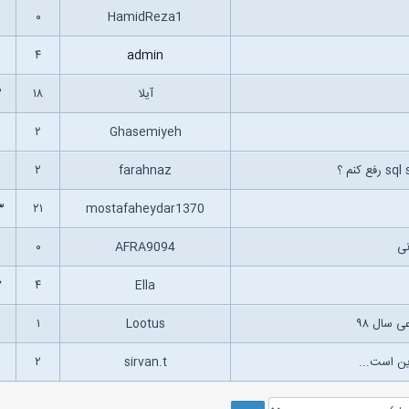
۰
HamidReza1
۴
admin
آیلا
۱۸
۲
۶
۲
Ghasemiyeh
۲
farahnaz
۳
۲۱
mostafaheydar1370
نی
AFRA9094
۰
۷
۴
Ella
سال ۹۸
Lootus
۱
ین است...
sirvan.t
۲