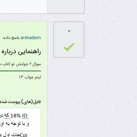
۰
arshadism
پاسخ داده:
راهنمایی درباره
سوال ۲ جوابش تو کتاب هست , جواب ۱۳ رو هم الان تو ورد می نویسم می فرستم
اینم جواب ۱۳
فایل‌(های) پیوست شده