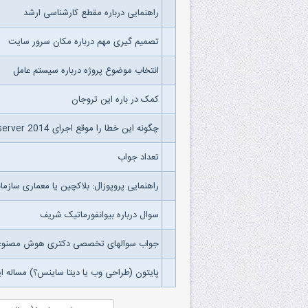
راهنمایی درباره مقطع کارشناسی ارشد
تصمیم گیری مهم درباره مکان سرور سایت
انتخاب موضوع پروژه درباره سیستم عامل
کمک در باره این تروجان
چگونه این خطا را موقع اجرای sql server 2014 رفع کنم ؟
تعداد جواب
راهنمایی پروپوزال: بلاکچین یا معماری سازما
سوال درباره بیوانفورماتیک شریف
جواب سوالهای تخصصی دکتری هوش مصنوعی 
پایتون (طراحی وب یا دیتا ساینس؟) مساله ا