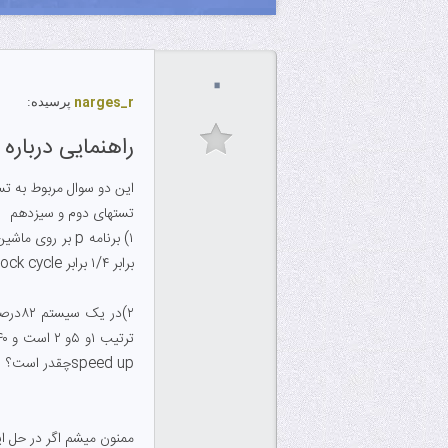
۰
narges_r
پرسیده:
راهنمایی درباره
این دو سوال مربوط به ت
تستهای دوم و سیزدهم
برابر ۱/۴ برابر clock cycle ماشین m1 باشد تا بتواند برنامه p را با این سرعت اجرا کند.clock rate ماشین m2 چقدر است؟
speed upچقدر است؟
ممنون میشم اگر در حل ای