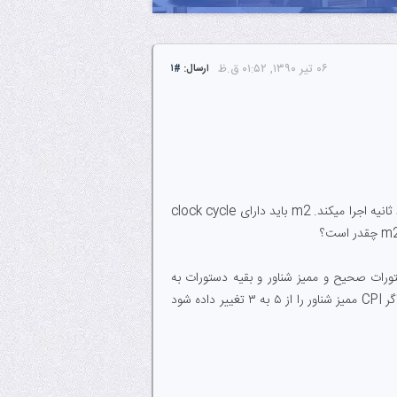
۰۶ تیر ۱۳۹۰, ۰۱:۵۲ ق.ظ
ارسال:
#۱
۱) برنامه p بر روی ماشین m1 با فرکانس ۶۰۰MHz در ۱۰ ثانیه اجرا میشود. ماشین m2 همین برنامه را در ۶ ثانیه اجرا میکند. m2 باید دارای clock cycle
مان اجرا صرف محاسبات و ۱۸ درصد صرف عملیات I/O میشود. CPI برای دستورات صحیح و ممیز شناور و بقیه دستورات به
ترتیب ۱و ۵و ۲ است و ۴۰% دستورات صحیح و ۳۰% دستورات ممیز شناور و ۳۰% بقیه دستورات است. حال اگر CPI ممیز شناور را از ۵ به ۳ تغییر داده شود