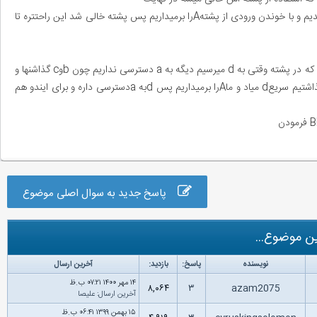
مثلا a^n b^n رو در نظر داشته باشین که با خواندن a در پشته A قرار میدیم و با خوندن ورودی از پشتهAرا برمیداریم پس پشته خالی شد این راحتتره تا
a^n b c^n یا a^n b^m c^m d^n ودر مورد این مثال این تصور اشتباهه که در پشته وقتی به d میرسیم دیگه به a دسترسی نداریم چون bوc گذاشنها و
برداشتهاشون در استک رو پشت سرهم انجام دادن و بعد از هر c که Aگذاشتیم سریعd میاد و ماAرا برمیداریم پس dبه aدسترسی داره و برای ایندو هم
پاسخ جدید به سوال اصلی موضوع
ن موضوع...
نویسنده
پاسخ:
بازدید:
آخرین ارسال
۱۴ مهر ۱۴۰۰ ۰۷:۲۱ ب.ظ
۸,۰۶۴
۳
azam2075
آخرین ارسال
:
علیصا
۱۵ بهمن ۱۳۹۹ ۰۶:۴۱ ب.ظ