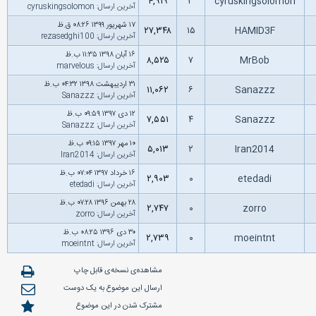
۴,۹۱۹
۳
cyruskingsolomon
آخرین ارسال
:
cyruskingsolomon
۱۷ شهریور ۱۳۹۹ ۰۸:۲۶ ق.ظ
۲۷,۳۴۸
۱۵
HAMID3F
آخرین ارسال
:
rezasedghi100
۱۶ آبان ۱۳۹۸ ۱۱:۳۵ ب.ظ
۸,۵۲۵
۷
MrBob
آخرین ارسال
:
marvelous
۳۱ اردیبهشت ۱۳۹۸ ۰۴:۳۲ ب.ظ
۱۱,۰۶۲
۶
Sanazzz
آخرین ارسال
:
Sanazzz
۱۲ دى ۱۳۹۷ ۰۹:۵۹ ب.ظ
۷,۵۵۱
۴
Sanazzz
آخرین ارسال
:
Sanazzz
۱۰ مهر ۱۳۹۷ ۰۹:۱۵ ب.ظ
۵,۰۱۳
۲
Iran2014
آخرین ارسال
:
Iran2014
۱۶ خرداد ۱۳۹۷ ۰۷:۰۴ ب.ظ
۲,۹۰۳
۰
etedadi
آخرین ارسال
:
etedadi
۲۸ بهمن ۱۳۹۶ ۰۷:۲۸ ب.ظ
۲,۷۴۷
۰
zorro
آخرین ارسال
:
zorro
۳۰ دى ۱۳۹۶ ۰۸:۲۵ ب.ظ
۲,۷۳۹
۰
moeintnt
آخرین ارسال
:
moeintnt
مشاهده‌ی نسخه‌ی قابل چاپ
ارسال این موضوع به یک دوست
مشترک شدن در این موضوع