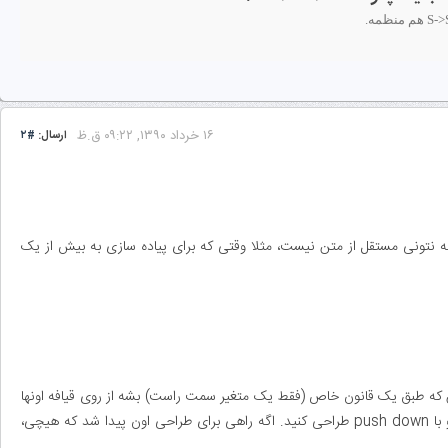
۱۶ خرداد ۱۳۹۰, ۰۹:۲۲ ق.ظ
ارسال:
#۲
حی کنی مستقل از متنه و اگه نتونی مستقل از متن نیست، مثلا وقتی که برای پیاده سازی به بیش از یک
ن که طبق یک قانون خاص (فقط یک متغیر سمت راست) بشه از روی قیافه اونها
حدس زد، برای مستقل از متن باید حداقل در ذهنتون سعی کنید اون رو با push down طراحی کنید. اگه راهی برای طراحی اون پیدا شد که هیچی،