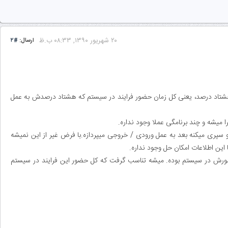
۲۰ شهریور ۱۳۹۰, ۰۸:۳۳ ب.ظ
ارسال:
#۲
 هشتاد درصد‌، یعنی کل زمان حضور فرایند در سیستم که هشتاد درصدش به عمل
ا میشه و چند برنامگی عملا وجود نداره.
یشه فرض کرد که هر فرایند اول بخش CPU limit خودشو سپری میکنه بعد به عمل ورودی / خروجی میپردازه.با فرض غیر از این نمیشه
 این اطلاعات امکان حل وجود نداره.
درصد حضورش در سیستم بوده. میشه تناسب گرفت که کل حضور این فرایند در سیستم