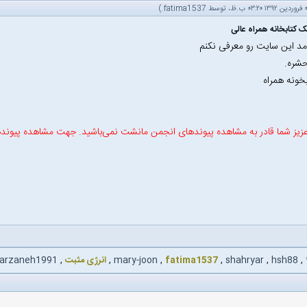
.)
fatima1537
 کتابخانه همراه عالی
مد این سایت رو معرفی نکنم
حشره.
خونه همراه
زیز شما قادر به مشاهده پیوندهای انجمن مانشت نمی‌باشید. جهت مشاهده پیوند
,
hsh88
,
shahryar
,
fatima1537
,
mary-joon
,
انرژی مثبت
,
farzaneh1991