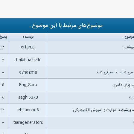
موضوع‌های مرتبط با این موضوع...
موضوع:
نویسنده
پاسخ:
بهشتی
erfan.el
۱۲
۰
habibhazrati
 می شناسید معرفی کنید
aynazma
۰
 برای دکتری
Eng_Sara
۱۱
ات
saghi5373
۸
 پیشرفته، تجارت و آموزش الکترونیکی
ehsannaq3
۱۲
۰
tiaragenerators