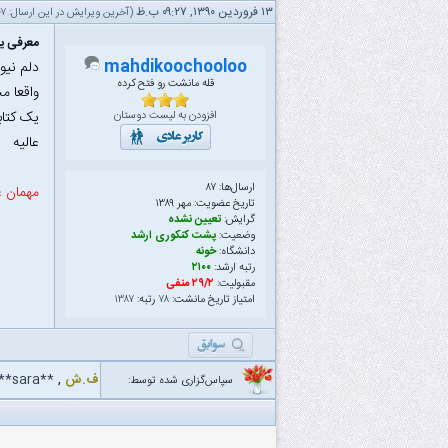
۱۳ فروردین ۱۳۹۰, ۰۹:۲۷ ب.ظ
(آخرین ویرایش در این ارسال: ۰۷ فروردین ۱۳۹۲ ۰۳:۲۰ ب.ظ، توسط
معرفی یک
mahdikoochooloo
دلم نیو
قله مانشت رو فتح کرده
واقعا م
یک کتاب
افزودن به لیست دوستان
عالیه
ارسال‌ها: ۸۷
مهمان ع
تاریخ عضویت: مهر ۱۳۸۹
گرایش:
تعیین نشده
وضعیت:
پشت کنکوری ارشد
دانشگاه:
خونه
رتبه ارشد:
۲۱۰۰
مقبولیت:
۲۹/۲ منفی
امتیاز تاریخ مانشت:
۷۸
رتبه:
۱۳۸۷
ف.ش
,
**sara**
سپاس‌گزاری شده توسط: