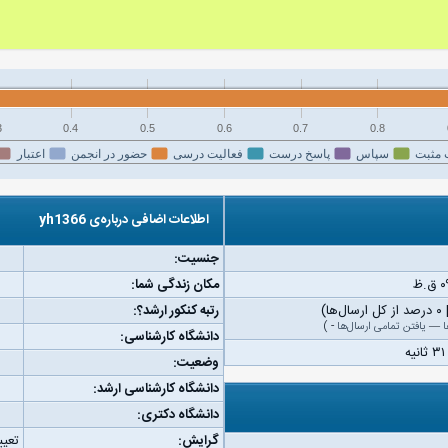
3
0.4
0.5
0.6
0.7
0.8
 مثبت
سپاس
پاسخ درست
فعالیت درسی
حضور در انجمن
اعتبار
اطلاعات اضافی درباره‌ی yh1366
جنسیت:
مکان زندگی شما:
رتبه کنکور ارشد؟:
ا
—
یافتن تمامی ارسال‌ها
-
)
دانشگاه کارشناسی:
وضعیت:
دانشگاه کارشناسی ارشد:
دانشگاه دکتری:
گرایش:
تعیی