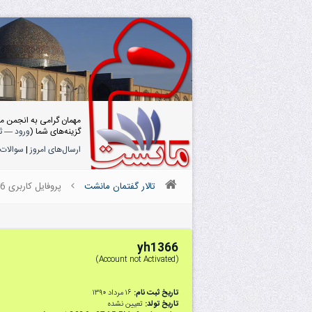
مهمان گرامی به انجمن م
گزینه‌های شما (
ورود
—
ث
ارسال‌های امروز
|
سوالات 
تالار گفتمان مانشت
پروفایل کاربری yh1366
yh1366
(Account not Activated)
تاریخ ثبت نام:
۱۶ مرداد ۱۳۹۰
تاریخ تولد:
تعیین نشده