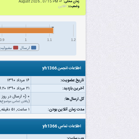
زمان محلی:
۰۶ August 2026 , 07:15 PM
وضعیت:
آفلاین
0.9
1
1.1
1.2
ارسال
مقبولیت
اطلاعات انجمن yh1366
تاریخ عضویت:
۱۶ مرداد ۱۳۹۰
آخرین بازدید:
۲۱ مرداد ۱۳۹۰ ۰۹:۲۰ ق.ظ
۰ (۰ ارسال در روز | ۰ درصد از کل ارسال‌ها)
کل ارسال‌ها:
(
یافتن تمامی موضوع‌ه
مدت زمان آنلاین بودن:
۱ ساعت, ۵۱ دقیقه, ۳۱ ثانیه
اطلاعات تماسِ yh1366
وب‌ سایت: