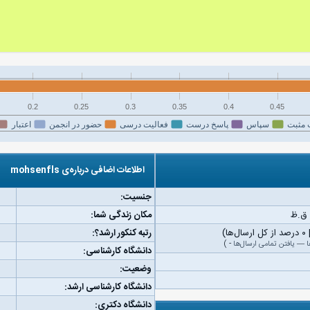
0.2
0.25
0.3
0.35
0.4
0.45
 مثبت
سپاس
پاسخ درست
فعالیت درسی
حضور در انجمن
اعتبار
اطلاعات اضافی درباره‌ی mohsenfls
جنسیت:
مکان زندگی شما:
رتبه کنکور ارشد؟:
ا
—
یافتن تمامی ارسال‌ها
-
)
دانشگاه کارشناسی:
وضعیت:
دانشگاه کارشناسی ارشد:
دانشگاه دکتری: