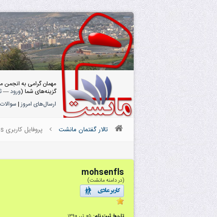
مهمان گرامی به انجمن م
گزینه‌های شما (
ورود
—
ث
ارسال‌های امروز
|
سوالات 
تالار گفتمان مانشت
پروفایل کاربری mohsenfls
mohsenfls
(در دامنه مانشت)
تاریخ ثبت نام:
۰۵ تیر ۱۳۹۰