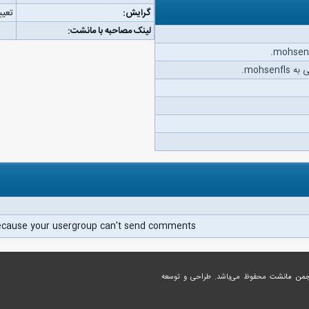
گرایش:
تعیی
لینک مصاحبه با مانشت:
mohse.
ecause your usergroup can't send comments.
جمن مانشت
محفوظ می‌باشد. طراحی و توسعه