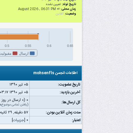
تاریخ تولد:
تعیین نشده
زمان محلی:
۰۷ August 2026 , 06:31 PM
وضعیت:
آفلاین
0.5
0.55
0.6
0.65
ارسال
مقبولیت
اطلاعات انجمن mohsenfls
تاریخ عضویت:
۰۵ تیر ۱۳۹۰
آخرین بازدید:
۰۵ تیر ۱۳۹۰ ۰۳:۱۷ ق.ظ
۰ (۰ ارسال در روز | ۰ درصد از کل ارسال‌ها)
کل ارسال‌ها:
(
یافتن تمامی موضوع‌ه
مدت زمان آنلاین بودن:
۵۷ دقیقه, ۲۹ ثانیه
اعتبار:
۰
[
جزییات
]