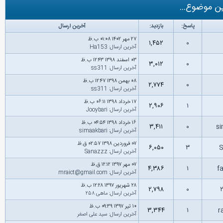
ن موضوع...
پاسخ:
بازدید:
آخرین ارسال
۲۷ مهر ۱۴۰۲ ۰۱:۰۸ ب.ظ
۱,۴۵۲
۰
آخرین ارسال
:
Ha153
۰۳ اسفند ۱۳۹۸ ۱۲:۴۳ ب.ظ
۳,۰۱۲
۰
آخرین ارسال
:
ss311
۰۸ بهمن ۱۳۹۸ ۱۲:۴۷ ب.ظ
۲,۷۷۴
۰
آخرین ارسال
:
ss311
۱۷ خرداد ۱۳۹۸ ۰۶:۱۱ ب.ظ
۲,۹۰۶
۱
آخرین ارسال
:
Jooybari
۱۶ خرداد ۱۳۹۸ ۰۴:۵۴ ب.ظ
۳,۴۱۱
۰
s
آخرین ارسال
:
simaakbari
۰۷ فروردین ۱۳۹۸ ۰۲:۵۷ ق.ظ
۶,۰۵۰
۳
آخرین ارسال
:
Sanazzz
۰۷ مهر ۱۳۹۷ ۱۲:۱۲ ق.ظ
۴,۳۸۶
۱
f
آخرین ارسال
:
mraict@gmail.com
۲۸ شهریور ۱۳۹۷ ۱۲:۲۸ ب.ظ
۲,۷۹۸
۰
آخرین ارسال
:
ماهی ۲۵۸
۱۰ تیر ۱۳۹۷ ۰۹:۳۹ ب.ظ
۳,۳۴۴
۱
آخرین ارسال
:
سید علی اصغر