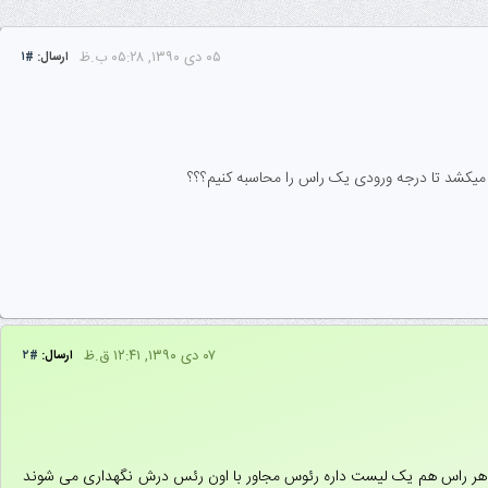
۰۵ دى ۱۳۹۰, ۰۵:۲۸ ب.ظ
ارسال:
#۱
یکشد تا درجه ورودی یک راس را محاسبه کنیم؟؟؟
۰۷ دى ۱۳۹۰, ۱۲:۴۱ ق.ظ
ارسال:
#۲
ت داریم که شامل |v| راس گراف هست. هر راس هم یک لیست داره رئوس مجاور با اون رئس درش نگهداری می شوند