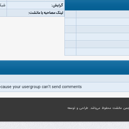
گرایش:
شبکه
لینک مصاحبه با مانشت:
ecause your usergroup can't send comments.
جمن مانشت
محفوظ می‌باشد. طراحی و توسعه