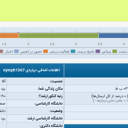
1.5
2
2.5
3
3.5
4
 مثبت
سپاس
پاسخ درست
فعالیت درسی
حضور در انجمن
اعتبار
اطلاعات اضافی درباره‌ی nymph1367
جنسیت:
آقا
مکان زندگی شما:
یزد
رتبه کنکور ارشد؟:
۱۹۰
—
یافتن تمامی ارسال‌ها
-
)
دانشگاه کارشناسی:
صنع
وضعیت:
دانش
دانشگاه کارشناسی ارشد:
یزد
دانشگاه دکتری: