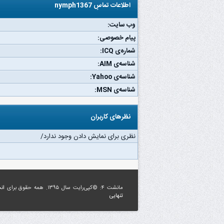
اطلاعات تماسِ nymph1367
وب‌ سایت:
پیام خصوصی:
شماره‌ی ICQ:
شناسه‌ی AIM:
شناسه‌ی Yahoo:
شناسه‌ی MSN:
نظرهای کاربران
نظری برای نمایش دادن وجود ندارد/
مانشت ۴: ©کپی‌رایت سال ۱۳۹۵. همه حقوق برای
ان
تنهایی