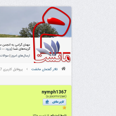
مهمان گرامی به انجمن م
گزینه‌های شما (
ورود
—
ث
ارسال‌های امروز
|
سوالات 
تالار گفتمان مانشت
پروفایل کاربری nymph1367
nymph1367
(a.poormirzaei)
تاریخ ثبت نام:
۱۹ شهریور ۱۳۹۰