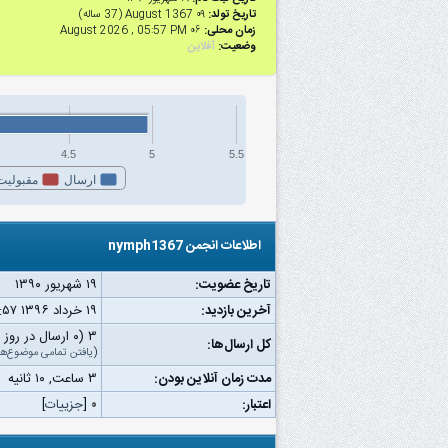
تاریخ تولد:
۰۹ August 1367 (37 ساله)
زمان محلی:
۰۶ August 2026 , 05:57 PM
وضعیت:
آفلاین
4.5
5
5.5
ارسال
مقبولیت
اطلاعات انجمن nymph1367
تاریخ عضویت:
۱۹ شهریور ۱۳۹۰
آخرین بازدید:
۱۹ خرداد ۱۳۹۶ ۰۳:۵۷ ب.ظ
۳ (۰ ارسال در روز | ۰ درصد از کل ارسال‌ها)
کل ارسال‌ها:
(
یافتن تمامی موضوع‌ها
مدت زمان آنلاین بودن:
۳ ساعت, ۱۰ ثانیه
اعتبار:
۰
[
جزییات
]