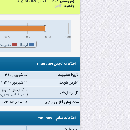
زمان محلی:
۰۸ August 2026 , 08:10 PM
وضعیت:
آفلاین
0.05
0.055
0.06
0.065
ارسال
مقبولیت
اطلاعات انجمن mousavi
تاریخ عضویت:
۰۷ شهریور ۱۳۹۰
آخرین بازدید:
۲۱ شهریور ۱۳۹۰ ۱۲:۳۹ ب.ظ
۰ (۰ ارسال در روز | ۰ درصد از کل ارسال‌ها)
کل ارسال‌ها:
(
یافتن تمامی موضوع‌ه
مدت زمان آنلاین بودن:
۵ دقیقه, ۵۶ ثانیه
اطلاعات تماسِ mousavi
وب‌ سایت: