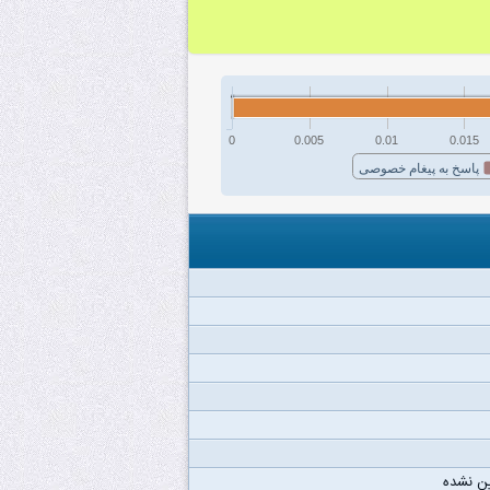
0
0.005
0.01
0.015
پاسخ به پیغام خصوصی
ن نشده