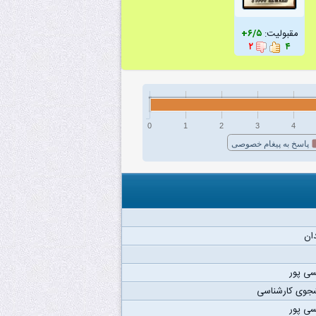
مقبولیت:
۶/۵+
۲
۴
0
1
2
3
4
پاسخ به پیغام خصوصی
ان
ی پور
شجوی کارشناسی
ی پور