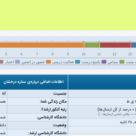
5
6
7
8
9
10
11
12
13
 مثبت
سپاس
پاسخ درست
فعالیت درسی
حضور در انجمن
اعتبار
اطلاعات اضافی درباره‌ی ستاره درخشان
جنسیت:
آقا
مکان زندگی شما:
همد
رتبه کنکور ارشد؟:
—
یافتن تمامی ارسال‌ها
-
)
دانشگاه کارشناسی:
شمس
وضعیت:
دان
دانشگاه کارشناسی ارشد:
شمس