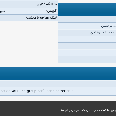
دانشگاه دکتری:
گرایش:
تعیی
لینک مصاحبه با مانشت:
ره درخشان.
به ستاره درخشان.
ecause your usergroup can't send comments.
جمن مانشت
محفوظ می‌باشد. طراحی و توسعه