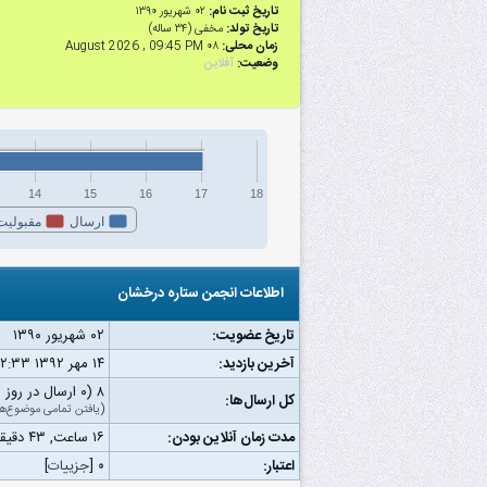
تاریخ ثبت نام:
۰۲ شهریور ۱۳۹۰
تاریخ تولد:
مخفی (۳۴ ساله)
زمان محلی:
۰۸ August 2026 , 09:45 PM
وضعیت:
آفلاین
14
15
16
17
18
ارسال
مقبولیت
اطلاعات انجمن ستاره درخشان
تاریخ عضویت:
۰۲ شهریور ۱۳۹۰
آخرین بازدید:
۱۴ مهر ۱۳۹۲ ۱۲:۳۳ ق.ظ
۸ (۰ ارسال در روز | ۰ درصد از کل ارسال‌ها)
کل ارسال‌ها:
(
یافتن تمامی موضوع‌ها
مدت زمان آنلاین بودن:
۱۶ ساعت, ۴۳ دقیقه, ۲۸ ثانیه
اعتبار:
۰
[
جزییات
]