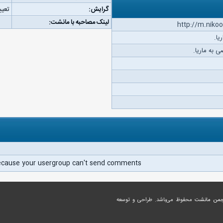
گرایش:
تعیی
لینک مصاحبه با مانشت:
http://m.nik
یا.
 به ماریا.
ecause your usergroup can't send comments.
جمن مانشت
محفوظ می‌باشد. طراحی و توسعه