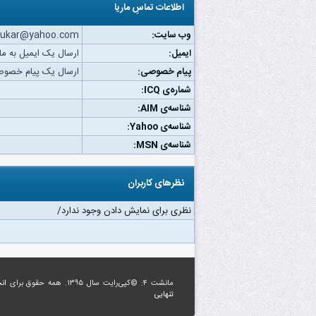
اطلاعات تماسِ ماریا
وب‌ سایت:
ooukar@yahoo.com
ایمیل:
ارسال یک ایمیل به مار
پیام خصوصی:
ارسال یک پیام خصوصی
شماره‌ی ICQ:
شناسه‌ی AIM:
شناسه‌ی Yahoo:
شناسه‌ی MSN:
نظرهای کاربران
نظری برای نمایش دادن وجود ندارد/
مانشت ۴: ©کپی‌رایت سال ۱۳۹۵. همه حقوق برای
ان
تنهایی