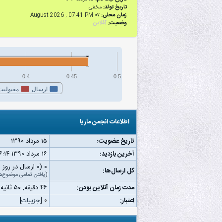
تاریخ تولد:
مخفی
زمان محلی:
۰۷ August 2026 , 07:41 PM
وضعیت:
آفلاین
0.4
0.45
0.5
ارسال
مقبولیت
اطلاعات انجمن ماریا
تاریخ عضویت:
۱۵ مرداد ۱۳۹۰
آخرین بازدید:
۱۶ مرداد ۱۳۹۰ ۰۶:۱۴ ب.ظ
۰ (۰ ارسال در روز | ۰ درصد از کل ارسال‌ها)
کل ارسال‌ها:
(
یافتن تمامی موضوع‌ه
مدت زمان آنلاین بودن:
۴۶ دقیقه, ۵۰ ثانیه
اعتبار:
۰
[
جزییات
]